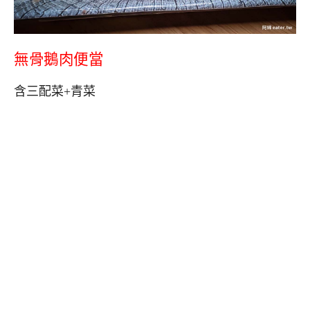
無骨鵝肉便當
含三配菜+青菜