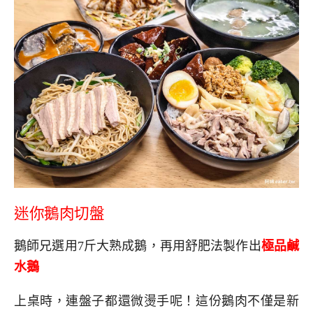
迷你鵝肉切盤
鵝師兄選用7斤大熟成鵝，再用舒肥法製作出
極品鹹
水鵝
上桌時，連盤子都還微燙手呢！這份鵝肉不僅是新