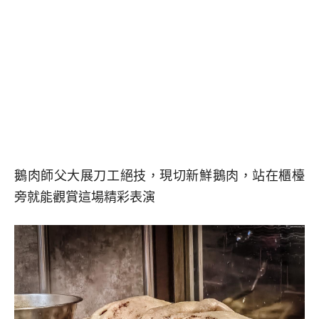
鵝肉師父大展刀工絕技，現切新鮮鵝肉，站在櫃檯
旁就能觀賞這場精彩表演