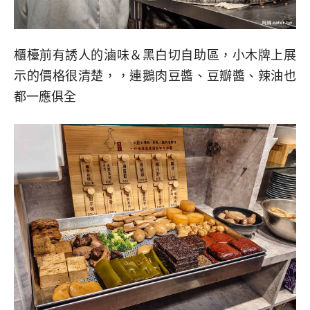
櫃檯前有誘人的滷味＆黑白切自助區，小木牌上展
示的價格很清楚，，連鵝肉豆醬、豆瓣醬、辣油也
都一應俱全