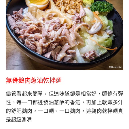
無骨鵝肉蔥油乾拌麵
儘管看起來簡單，但這味道卻是相當好，麵條有彈
性，每一口都迸發油蔥酥的香氣，再加上軟嫩多汁
的舒肥鵝肉，一口麵、一口鵝肉，這鵝肉乾拌麵真
是超級涮嘴