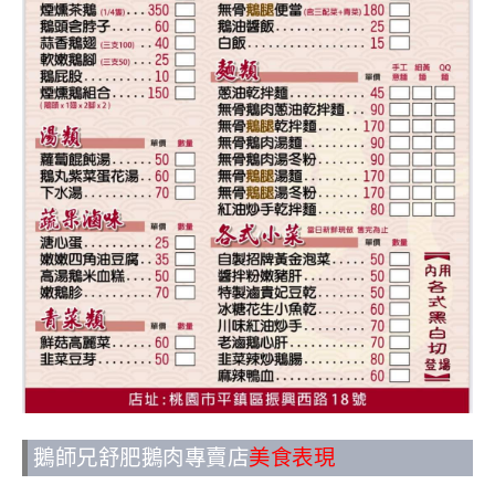
鵝師兄舒肥鵝肉專賣店
美食表現