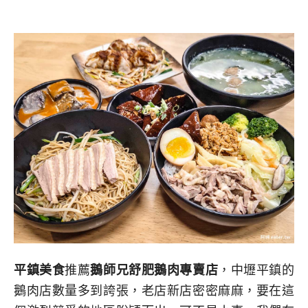
平鎮美食
推薦
鵝師兄舒肥鵝肉專賣店
，中壢平鎮的
鵝肉店數量多到誇張，老店新店密密麻麻，要在這