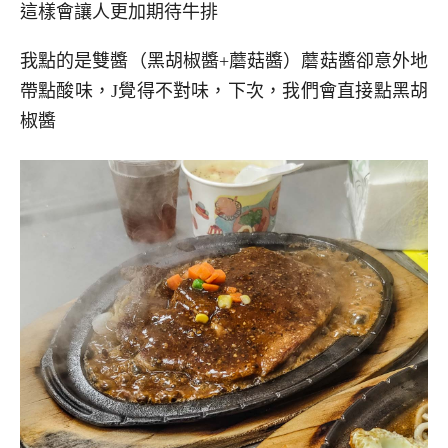
這樣會讓人更加期待牛排
我點的是雙醬（黑胡椒醬+蘑菇醬）蘑菇醬卻意外地
帶點酸味，J覺得不對味，下次，我們會直接點黑胡
椒醬