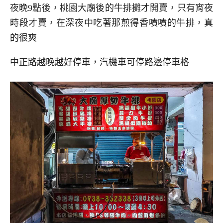
夜晚9點後，桃園大廟後的牛排攤才開賣，只有宵夜
時段才賣，在深夜中吃著那煎得香噴噴的牛排，真
的很爽
中正路越晚越好停車，汽機車可停路邊停車格