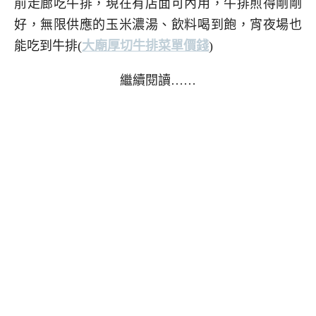
前走廊吃牛排，現在有店面可內用，牛排煎得剛剛
好，無限供應的玉米濃湯、飲料喝到飽，宵夜場也
能吃到牛排(
大廟厚切牛排菜單價錢
)
繼續閱讀……