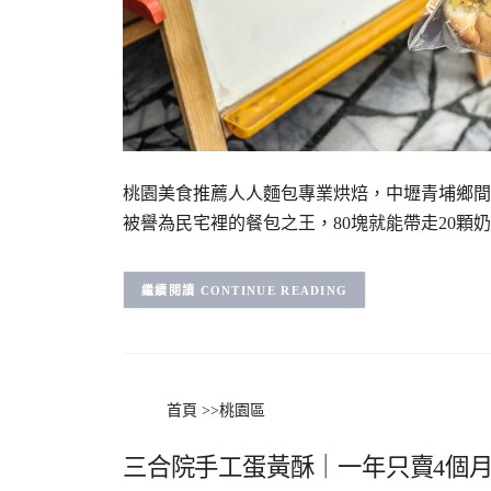
桃園美食推薦人人麵包專業烘焙，中壢青埔鄉間
被譽為民宅裡的餐包之王，80塊就能帶走20顆
CONTINUE READING
首頁
>>
桃園區
三合院手工蛋黃酥｜一年只賣4個