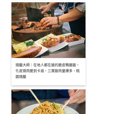
燒臘大師｜在地人都在搶的脆皮鴨腿飯，
化皮燒肉脆到卡滋，三寶飯肉量爆多，桃
園燒臘