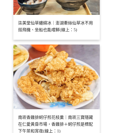
柒美堂仙草纏綿冰｜澎湖牽絲仙草冰不用
搭飛機、坐船也能嚐鮮(線上：5)
南崁香雞排蚵仔煎花枝羹｜南崁三寶隱藏
在仁愛黃昏市場，香雞排＋蚵仔煎是標配
下午茶和宵夜(線上：1)