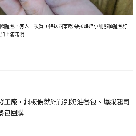
國麵包，有人一次買10條送同事吃 朵拉烘焙小舖哪種麵包好
加上滿滿明…
發工廠，銅板價就能買到奶油餐包、爆漿起司
餐包團購