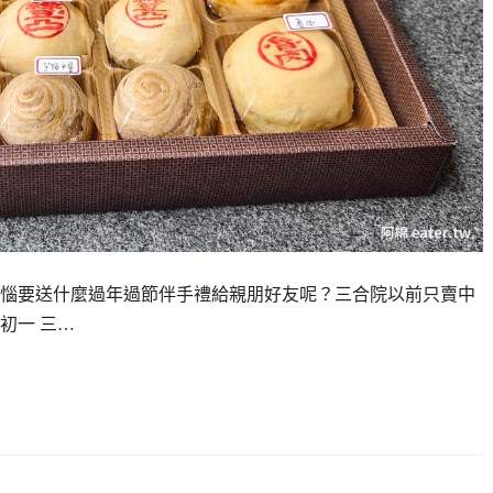
惱要送什麼過年過節伴手禮給親朋好友呢？三合院以前只賣中
初一 三…