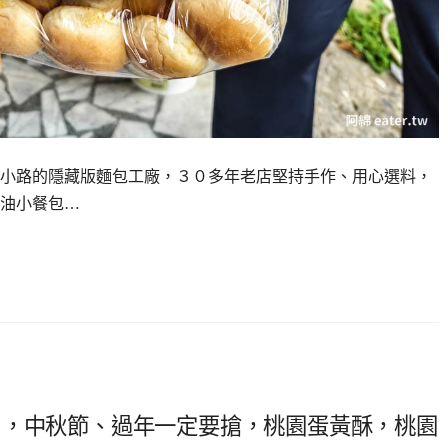
小路的隱藏版麵包工廠，３０多年老店堅持手作、用心選料，
奶油小餐包…
月，中秋節、過年一定要搶，桃園蛋黃酥，桃園