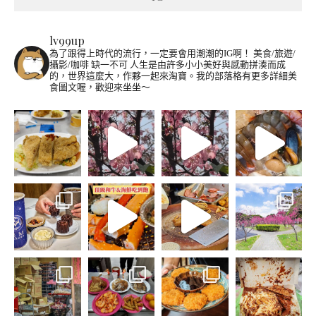
lv99up
為了跟得上時代的流行，一定要會用潮潮的IG啊！
美食/旅遊/
攝影/咖啡 缺一不可
人生是由許多小小美好與感動拼湊而成
的，世界這麼大，作夥一起來淘寶。我的部落格有更多詳細美
食圖文喔，歡迎來坐坐～