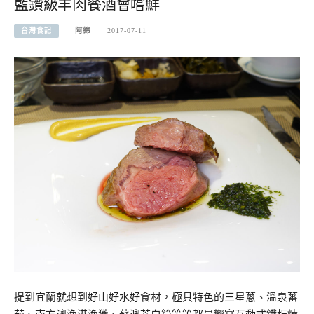
藍鑽級羊肉餐酒會嚐鮮
台灣食記
阿綿
2017-07-11
提到宜蘭就想到好山好水好食材，極具特色的三星蔥、溫泉蕃