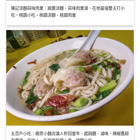
陳記涼麵蒜味肉羹｜麻醬涼麵、蒜味肉羹湯，在地最強雙主打小
吃，桃園小吃，桃園涼麵，桃園肉羹
五百戶小吃｜廟旁小麵店讓人秒回童年，餛飩麵、滷味、辣椒醬超