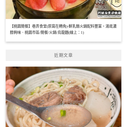
【桃園簡餐】巷弄食堂(原窩在轉角)-鮮乳酪火鍋配料豐富，湯底濃
醇夠味．桃園市區/簡餐/火鍋/烏龍麵(線上：1)
近期文章