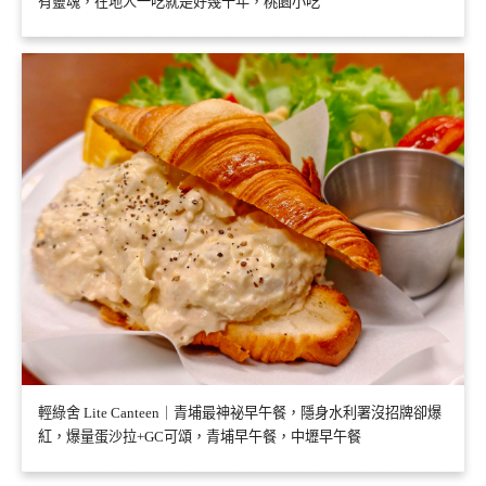
有靈魂，在地人一吃就是好幾十年，桃園小吃
輕綠舍 Lite Canteen｜青埔最神祕早午餐，隱身水利署沒招牌卻爆
紅，爆量蛋沙拉+GC可頌，青埔早午餐，中壢早午餐