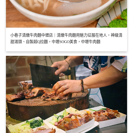
小巷子清燉牛肉麵中壢店｜清燉牛肉麵用魅力征服在地人，神級清
甜湯頭、自製超Q拉麵，中壢SOGO美食，中壢牛肉麵