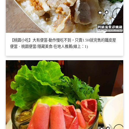
【桃園小吃】大有便當-動作慢吃不到，只賣1.5H就完售的鐵皮屋
便當．桃園便當/隱藏美食/在地人推薦(線上：1)