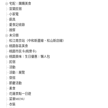
宅配︱團購美食
宜蘭民宿
小家電
廚具
愛食記收錄
按摩
未分類
松江南京站（中和新蘆線、松山新店線）
桃園各區美食
桃園市民卡(桃樂卡)
桃園美味︱生日優惠︱懶人包
民宿
活動
活動︱展覽
穿搭
節慶活動
素食
花蓮景點一日遊
菜單MENU
衣裝