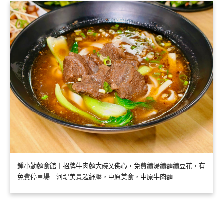
鍾小勤麵食館｜招牌牛肉麵大碗又佛心，免費續湯續麵續豆花，有
免費停車場＋河堤美景超紓壓，中原美食，中原牛肉麵