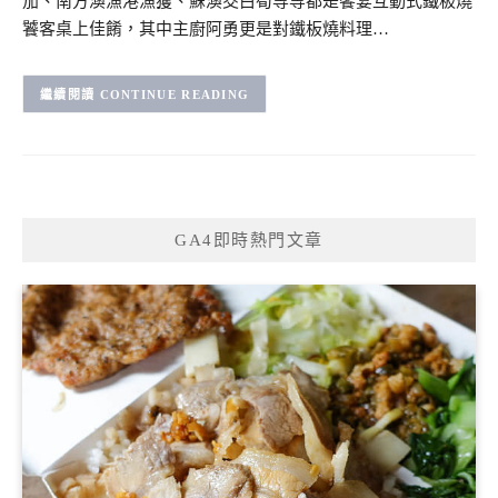
茄、南方澳漁港漁獲、蘇澳茭白筍等等都是饗宴互動式鐵板燒
饕客桌上佳餚，其中主廚阿勇更是對鐵板燒料理…
CONTINUE READING
GA4即時熱門文章