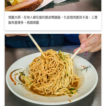
燒臘大師｜在地人都在搶的脆皮鴨腿飯，化皮燒肉脆到卡滋，三寶
飯肉量爆多，桃園燒臘