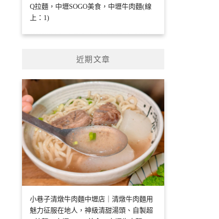
Q拉麵，中壢SOGO美食，中壢牛肉麵(線
上：1)
近期文章
小巷子清燉牛肉麵中壢店｜清燉牛肉麵用
魅力征服在地人，神級清甜湯頭、自製超