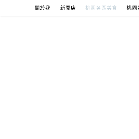
Skip
關於我
新開店
桃園各區美食
桃園
to
content