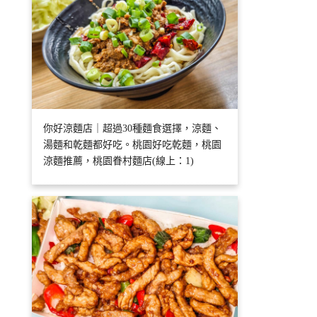
你好涼麵店｜超過30種麵食選擇，涼麵、
湯麵和乾麵都好吃。桃園好吃乾麵，桃園
涼麵推薦，桃園眷村麵店(線上：1)