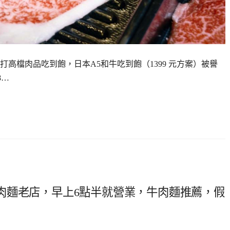
高檔肉品吃到飽，日本A5和牛吃到飽（1399 元方案）被譽
8…
肉麵老店，早上6點半就營業，牛肉麵推薦，假