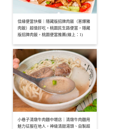
佳緣便當快餐｜隱藏版招牌肉飯（蔥爆豬
肉飯）超值好吃。桃園民生路便當，隱藏
版招牌肉飯，桃園便當推薦(線上：1)
小巷子清燉牛肉麵中壢店｜清燉牛肉麵用
魅力征服在地人，神級清甜湯頭、自製超