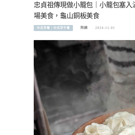
忠貞祖傳現做小籠包｜小籠包塞入
場美食，龜山銅板美食
阿綿
2024-11-01
中式早餐︱中式早午餐