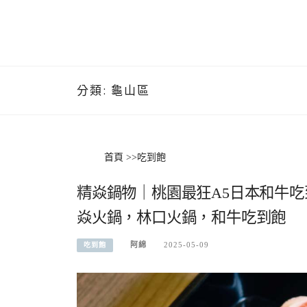
分類:
龜山區
首頁
>>
吃到飽
精焱鍋物｜桃園最狂A5日本和牛吃
焱火鍋，林口火鍋，和牛吃到飽
阿綿
2025-05-09
吃到飽