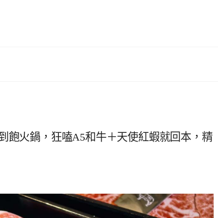
到飽火鍋，狂嗑A5和牛＋天使紅蝦就回本，精