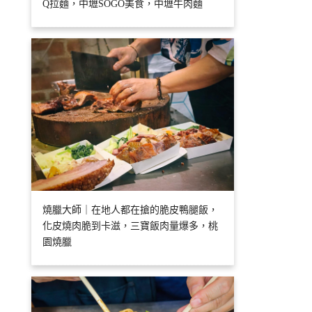
Q拉麵，中壢SOGO美食，中壢牛肉麵
燒臘大師｜在地人都在搶的脆皮鴨腿飯，
化皮燒肉脆到卡滋，三寶飯肉量爆多，桃
園燒臘