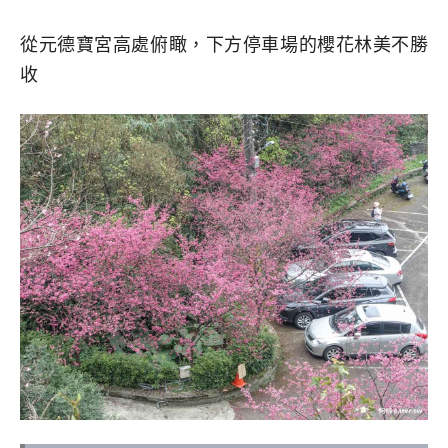
從元德寶宮高處俯瞰，下方停車場的櫻花林美不勝
收