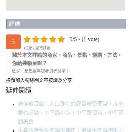
評論
5/5 - (1 vote)
5
1位網友投票評論
關於本文評論的商家、商品、景點、議題、方法，
你給幾顆星呢？
歡迎一起點擊星號參與評論唷！
按讚加入粉絲團
文章按讚及分享
延伸閱讀
味佳軟骨飯｜入口即化的膠質軟骨便當，赤肉
羹也必點，中平路小吃，中平路便當，中平商
圈美食
小巷子清燉牛肉麵中壢店｜清燉牛肉麵用魅力