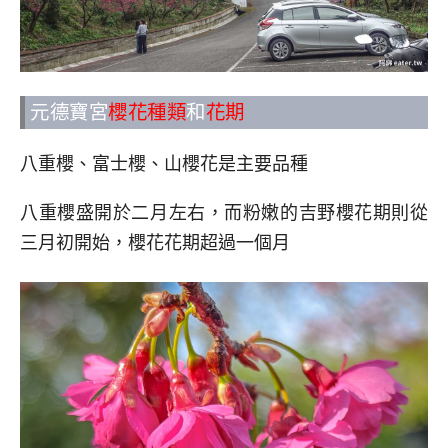
元德寶宮
櫻花種類
和
花期
八重櫻、富士櫻、山櫻花是主要品種
八重櫻盛開於二月左右，而粉嫩的吉野櫻花期則從
三月初開始，櫻花花期超過一個月