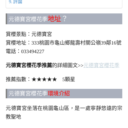
評論
地址
？
元德寶宮櫻花季
賞櫻景點：元德寶宮
賞櫻地址：333桃園市龜山鄉龍壽村關公嶺39鄰16號
電話：033494227
元德寶宮櫻花季推薦
的詳細圖文>>
元德寶宮櫻花季
推薦指數：★★★★★ 5顆星
元德寶宮櫻花季
環境介紹
元德寶宮坐落在桃園龜山區，是一處寧靜悠遠的宗
教聖地