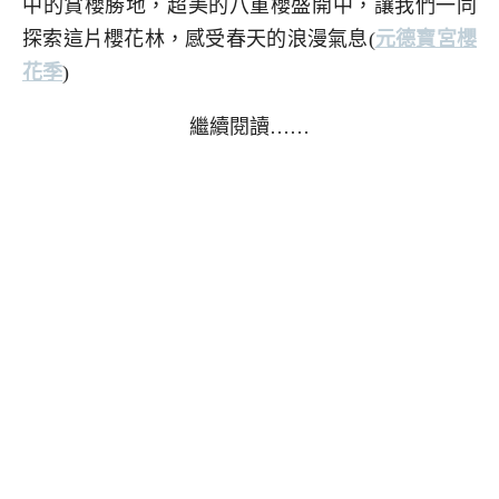
中的賞櫻勝地，超美的八重櫻盛開中，讓我們一同
探索這片櫻花林，感受春天的浪漫氣息
(
元德寶宮櫻
花季
)
繼續閱讀……