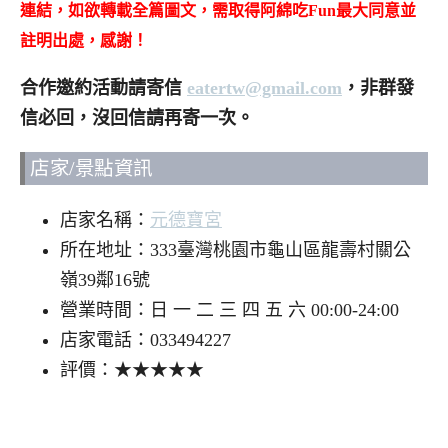
連結，如欲轉載全篇圖文，需取得阿綿吃Fun最大同意並
註明出處，感謝！
合作邀約活動請寄信
eatertw@gmail.com
，非群發
信必回，沒回信請再寄一次。
店家/景點資訊
店家名稱：
元德寶宮
所在地址：333臺灣桃園市龜山區龍壽村關公
嶺39鄰16號
營業時間：日 一 二 三 四 五 六 00:00-24:00
店家電話：033494227
評價：★★★★★