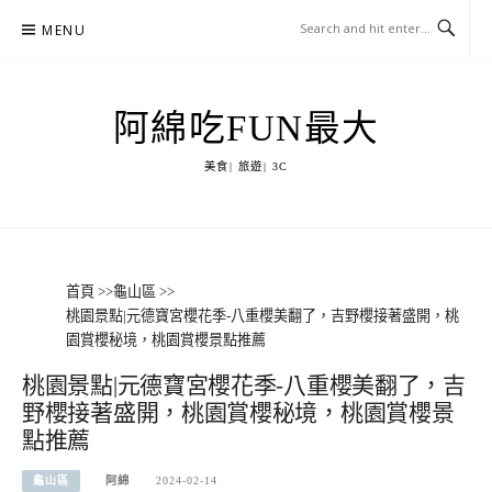
Skip
MENU
to
content
阿綿吃FUN最大
美食| 旅遊| 3C
首頁
>>
龜山區
>>
桃園景點|元德寶宮櫻花季-八重櫻美翻了，吉野櫻接著盛開，桃
園賞櫻秘境，桃園賞櫻景點推薦
桃園景點|元德寶宮櫻花季-八重櫻美翻了，吉
野櫻接著盛開，桃園賞櫻秘境，桃園賞櫻景
點推薦
龜山區
阿綿
2024-02-14