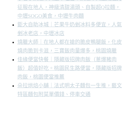
征服在地人，神級清甜湯頭、自製超Q拉麵，
中壢SOGO美食，中壢牛肉麵
鉅大自助冰城｜芒果牛奶剉冰料多便宜，人氣
剉冰老店，中壢冰店
燒臘大師｜在地人都在搶的脆皮鴨腿飯，化皮
燒肉脆到卡滋，三寶飯肉量爆多，桃園燒臘
佳緣便當快餐｜隱藏版招牌肉飯（蔥爆豬肉
飯）超值好吃。桃園民生路便當，隱藏版招牌
肉飯，桃園便當推薦
朵拉烘焙小舖｜法式明太子麵包一生推，藝文
特區麵包附菜單價錢、停車交通