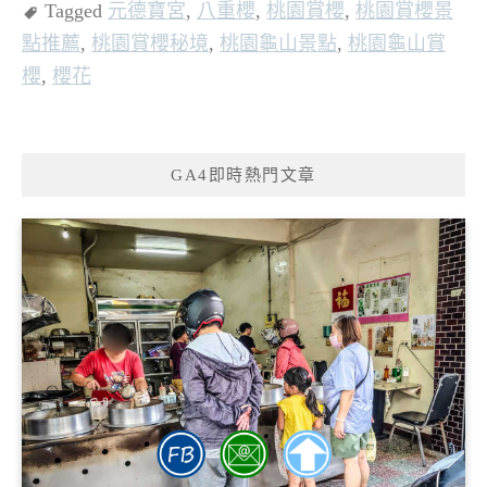
Tagged
元德寶宮
,
八重櫻
,
桃園賞櫻
,
桃園賞櫻景
點推薦
,
桃園賞櫻秘境
,
桃園龜山景點
,
桃園龜山賞
櫻
,
櫻花
GA4即時熱門文章