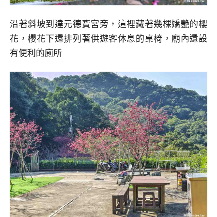
沿著斜坡到達元德寶宮旁，這裡藏著幾棵嬌艷的櫻
花，櫻花下還排列著供遊客休息的桌椅，廟內還設
有便利的廁所