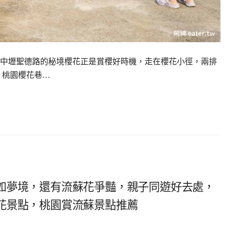
中壢聖德路的秘境櫻花正是賞櫻好時機，走在櫻花小徑，兩排
 桃園櫻花巷…
如夢境，還有流蘇花爭豔，親子同遊好去處，
花景點，桃園賞流蘇景點推薦