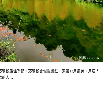
落羽松最佳季節，落羽松會慢慢變紅，通常12月最美，月眉人
薦的大…