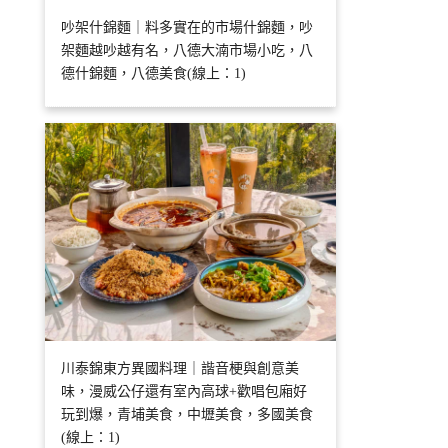
吵架什錦麵｜料多實在的市場什錦麵，吵
架麵越吵越有名，八德大湳市場小吃，八
德什錦麵，八德美食(線上：1)
川泰錦東方異國料理｜諧音梗與創意美
味，漫威公仔還有室內高球+歡唱包廂好
玩到爆，青埔美食，中壢美食，多國美食
(線上：1)