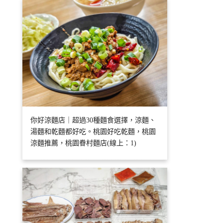
你好涼麵店｜超過30種麵食選擇，涼麵、
湯麵和乾麵都好吃。桃園好吃乾麵，桃園
涼麵推薦，桃園眷村麵店(線上：1)