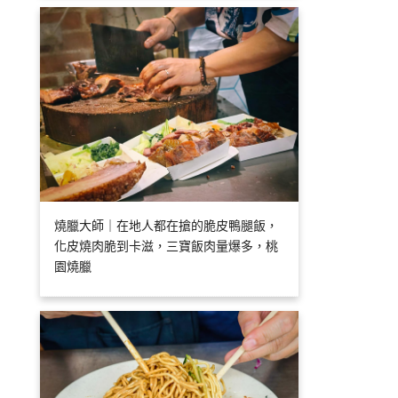
燒臘大師｜在地人都在搶的脆皮鴨腿飯，
化皮燒肉脆到卡滋，三寶飯肉量爆多，桃
園燒臘