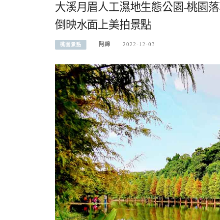
大溪月眉人工濕地生態公園-桃園
倒映水面上美拍景點
阿綿
2022-12-03
桃園景點