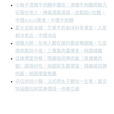
小巷子清燉牛肉麵中壢店｜清燉牛肉麵用魅力
征服在地人，神級清甜湯頭、自製超Q拉麵，
中壢SOGO美食，中壢牛肉麵
鉅大自助冰城｜芒果牛奶剉冰料多便宜，人氣
剉冰老店，中壢冰店
燒臘大師｜在地人都在搶的脆皮鴨腿飯，化皮
燒肉脆到卡滋，三寶飯肉量爆多，桃園燒臘
佳緣便當快餐｜隱藏版招牌肉飯（蔥爆豬肉
飯）超值好吃。桃園民生路便當，隱藏版招牌
肉飯，桃園便當推薦
朵拉烘焙小舖｜法式明太子麵包一生推，藝文
特區麵包附菜單價錢、停車交通