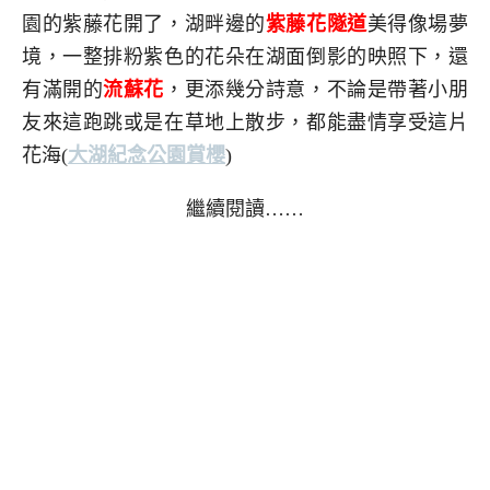
園的紫藤花開了，湖畔邊的
紫藤花隧道
美得像場夢
境，一整排粉紫色的花朵在湖面倒影的映照下，還
有滿開的
流蘇花
，更添幾分詩意，不論是帶著小朋
友來這跑跳或是在草地上散步，都能盡情享受這片
花海(
大湖紀念公園賞櫻
)
繼續閱讀……