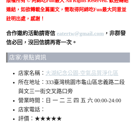
版權所有 © 阿綿吃Fun最大 All Rights Reserved. 歡迎轉貼
連結，如欲轉載全篇圖文，需取得阿綿吃Fun最大同意並
註明出處，感謝！
合作邀約活動請寄信
eatertw@gmail.com
，非群發
信必回，沒回信請再寄一次。
店家/景點資訊
店家名稱：
大湖紀念公園-空氣品質淨化區
所在地址：333臺灣桃園市龜山區忠義路二段
與文三一街交叉路口旁
營業時間：日 一 二 三 四 五 六 00:00-24:00
店家電話：
評價：★★★★★