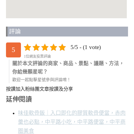
評論
5/5 - (1 vote)
5
1位網友投票評論
關於本文評論的商家、商品、景點、議題、方法，
你給幾顆星呢？
歡迎一起點擊星號參與評論唷！
按讚加入粉絲團
文章按讚及分享
延伸閱讀
味佳軟骨飯｜入口即化的膠質軟骨便當，赤肉
羹也必點，中平路小吃，中平路便當，中平商
圈美食