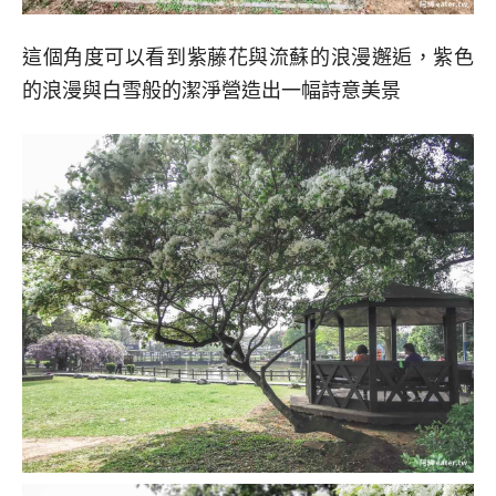
這個角度可以看到紫藤花與流蘇的浪漫邂逅，紫色
的浪漫與白雪般的潔淨營造出一幅詩意美景