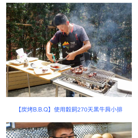
炭烤B.B.Q
【
】使用穀飼270天黑牛肩小排