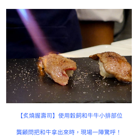
【炙燒握壽司】使用穀飼和牛牛小排部位
龔顧問把和牛拿出來時，現場一陣驚呼！