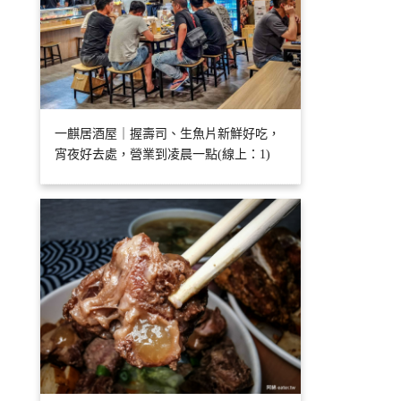
一麒居酒屋｜握壽司、生魚片新鮮好吃，
宵夜好去處，營業到凌晨一點(線上：1)