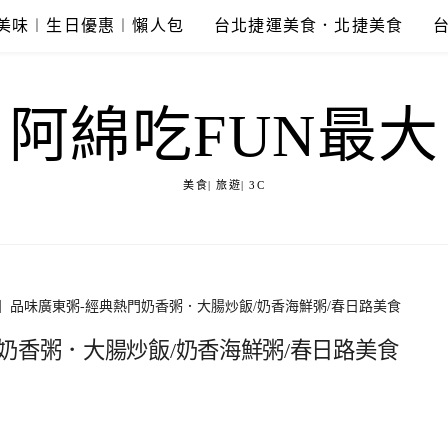
美味︱生日優惠︱懶人包
台北捷運美食．北捷美食
阿綿吃FUN最大
美食| 旅遊| 3C
】品味廣東粥-經典熱門奶香粥．大腸炒飯/奶香海鮮粥/春日路美食
奶香粥．大腸炒飯/奶香海鮮粥/春日路美食