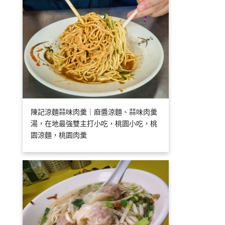
陳記涼麵蒜味肉羹｜麻醬涼麵、蒜味肉羹
湯，在地最強雙主打小吃，桃園小吃，桃
園涼麵，桃園肉羹