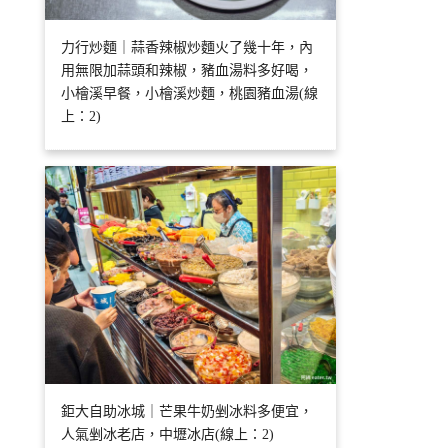
力行炒麵｜蒜香辣椒炒麵火了幾十年，內
用無限加蒜頭和辣椒，豬血湯料多好喝，
小檜溪早餐，小檜溪炒麵，桃園豬血湯(線
上：2)
鉅大自助冰城｜芒果牛奶剉冰料多便宜，
人氣剉冰老店，中壢冰店(線上：2)