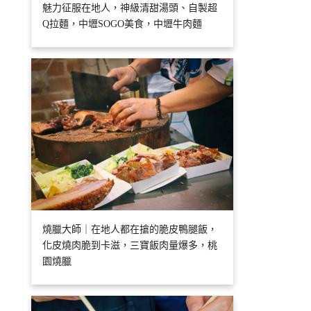
魅力征服在地人，神級清甜湯頭、自製超
Q拉麵，中壢SOGO美食，中壢牛肉麵
燒臘大師｜在地人都在搶的脆皮鴨腿飯，
化皮燒肉脆到卡滋，三寶飯肉量爆多，桃
園燒臘