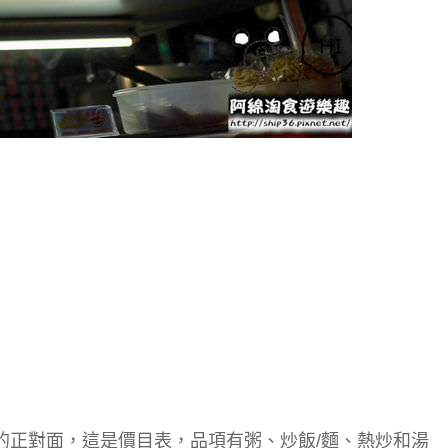
的正對面，這是價目表，品項有粥、炒飯/麵、熱炒和湯