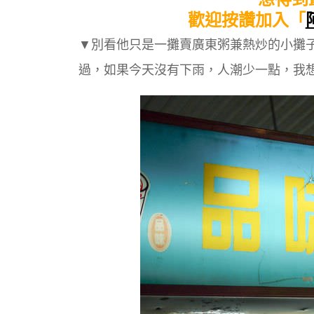
歡迎按讚加入「
▼別看他只是一攤賣廣東粥兼熱炒的小攤子，嚐
過，如果今天沒有下雨，人潮少一點，我想