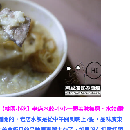
【桃園小吃】老店水餃-小小一顆美味無窮．水餃/酸
錯開的，老店水餃是從中午開到晚上7點，品味廣東
各大美食節目的品味廣東粥太夯了，如果沒有打電話預