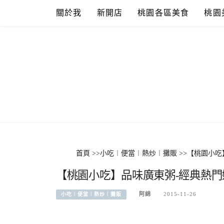
Skip
關於我
新開店
桃園各區美食
桃園
to
content
首頁
>>
小吃︱便當︱熱炒︱攤販
>>
【桃園小吃
【桃園小吃】品味廣東粥-經典熱門
阿綿
2015-11-26
小吃︱便當︱熱炒︱攤販