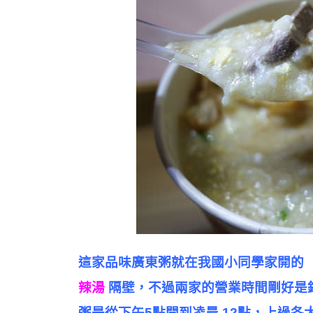
這家品味廣東粥就在我國小同學家開的
辣湯
隔壁，不過兩家的營業時間剛好是
粥是從下午5點開到凌晨 12點，上過