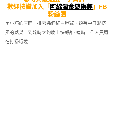
歡迎按讚加入「
阿綿淘食遊樂趣
」FB
粉絲團
▼
小巧的店面，掛著幾個紅白燈籠，頗有中日混搭
風的感覺，到達時大約晚上快6點，這時工作人員還
在打掃環境