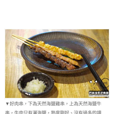
▼
好肉串，下為
天然海鹽雞串，上為
天然海鹽牛
串，牛肉只有灑海鹽，熟度剛好、沒有過多的調