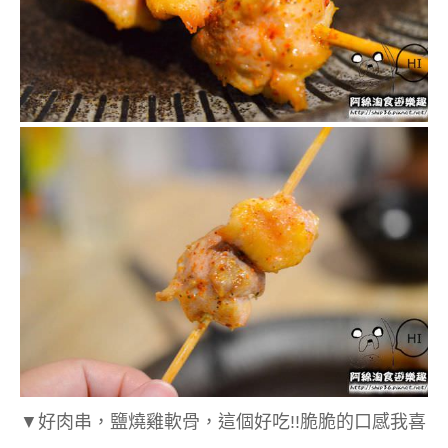
▼
好肉串，鹽燒雞軟骨，這個好吃!!脆脆的口感我喜