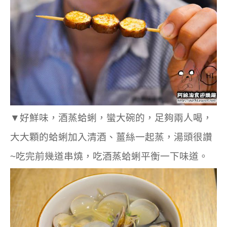
▼好鮮味，酒蒸蛤蜊，蠻大碗的，足夠兩人喝，
大大顆的蛤蜊加入清酒、薑絲一起蒸，湯頭很讚
~吃完前幾道串燒，吃酒蒸蛤蜊平衡一下味道。