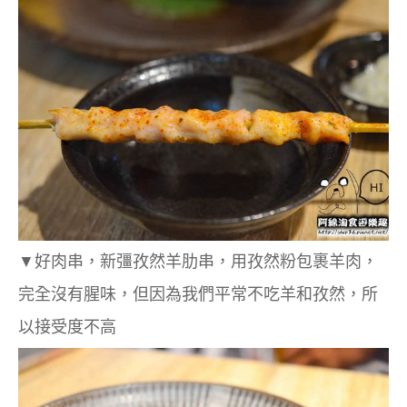
▼
好肉串，
新彊孜然羊肋串，用孜然粉包裹羊肉，
完全沒有腥味，但因為我們平常不吃羊和孜然，所
以接受度不高