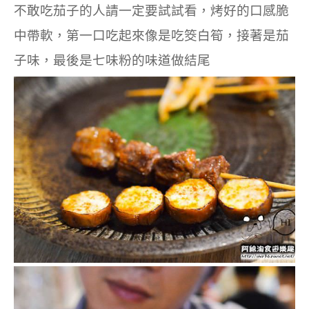
不敢吃茄子的人請一定要試試看，烤好的口感脆
中帶軟，第一口吃起來像是吃筊白筍，接著是茄
子味，最後是七味粉的味道做結尾