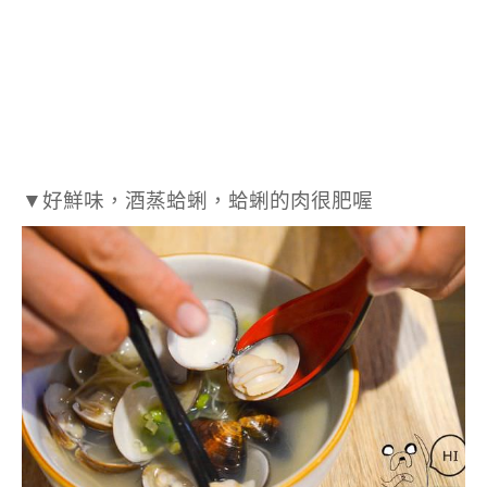
▼好鮮味，酒蒸蛤蜊，蛤蜊的肉很肥喔