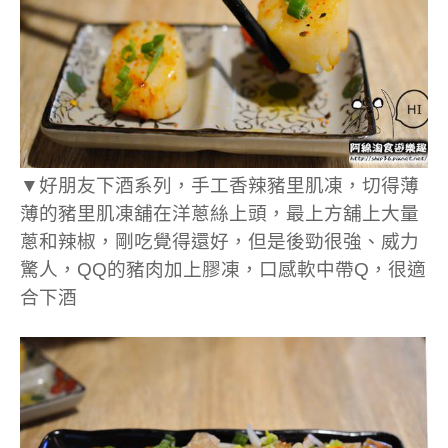
▼好朋友下酒系列，手工香辣豬里肌凍，切得薄
薄的豬里肌凍舖在洋蔥絲上頭，最上方舖上大量
蔥和辣椒，剛吃覺得還好，但是後勁很強、威力
驚人，QQ的豬肉加上膠凍，口感軟中帶Q，很適
合下酒