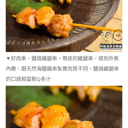
▼
好肉串，鹽燒雞腿串，帶皮的雞腿串，燒到外焦
內嫩，跟
天然海鹽雞串紮實肉質不同，鹽燒雞腿串
的口感相當軟Q多汁