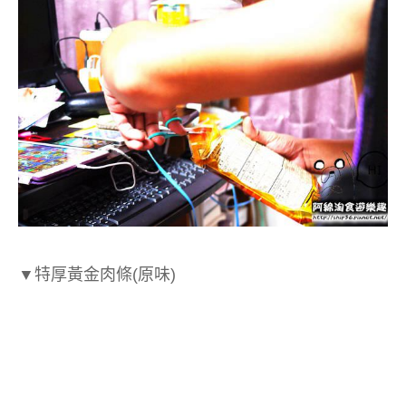
▼
特厚黃金肉條
(原味)