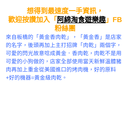
想得到最速度一手資訊，
歡迎按讚加入「
阿綿淘食遊樂趣
」FB
粉絲團
來自板橋的「黃金香肉乾」，
「
黃金香
」
是店家
的名字，後頭再加上主打招牌
「
肉乾
」
兩個字，
可愛的閃光故意唸成黃金．香肉乾，肉乾不是用
可愛的小狗做的，店家全部使用當天新鮮溫體豬
肉再加上重金從美國進口的烤肉機，好的原料
+好的機器=黃金級肉乾。