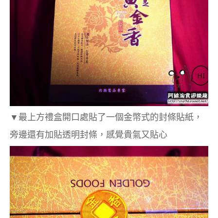
▼
最上方禮盒開口處貼了一個金幣式的封條貼紙，
旁邊還有加貼透明封條，感覺貴氣又貼心