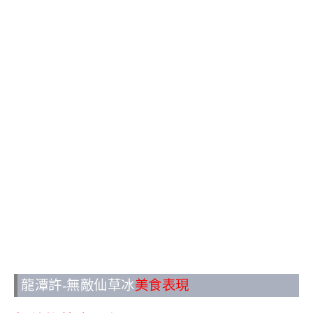
龍潭許-無敵仙草冰
美食表現