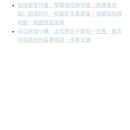
佳緣便當快餐｜隱藏版招牌肉飯（蔥爆豬肉
飯）超值好吃。桃園民生路便當，隱藏版招牌
肉飯，桃園便當推薦
朵拉烘焙小舖｜法式明太子麵包一生推，藝文
特區麵包附菜單價錢、停車交通