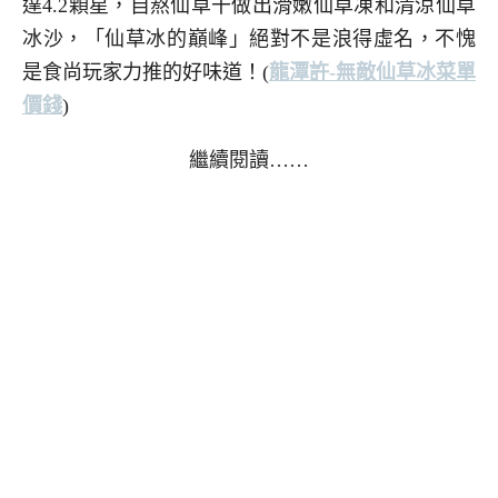
達4.2顆星，自熬仙草干做出滑嫩仙草凍和清涼仙草
冰沙，「仙草冰的巔峰」絕對不是浪得虛名，不愧
是食尚玩家力推的好味道！
(
龍潭許-無敵仙草冰菜單
價錢
)
繼續閱讀……