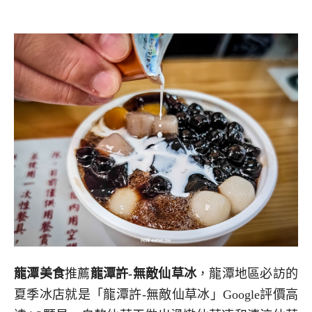
龍潭美食
推薦
龍潭許-無敵仙草冰
，龍潭地區必訪的
夏季冰店就是「龍潭許-無敵仙草冰」Google評價高