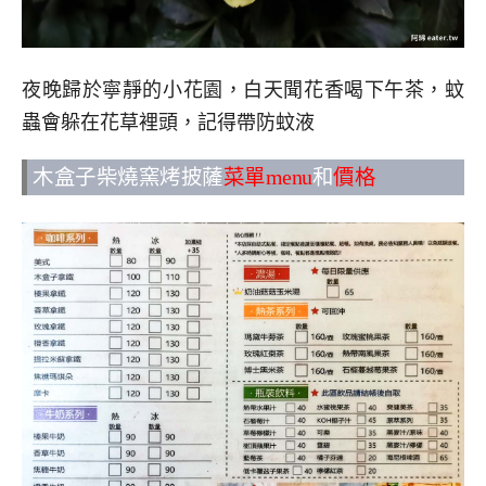
夜晚歸於寧靜的小花園，白天聞花香喝下午茶，蚊
蟲會躲在花草裡頭，記得帶防蚊液
木盒子柴燒窯烤披薩
菜單menu
和
價格