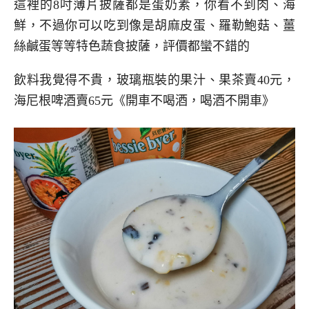
這裡的8吋薄片披薩都是蛋奶素，你看不到肉、海
鮮，不過你可以吃到像是胡麻皮蛋、羅勒鮑菇、薑
絲鹹蛋等等特色蔬食披薩，評價都蠻不錯的
飲料我覺得不貴，玻璃瓶裝的果汁、果茶賣40元，
海尼根啤酒賣65元《開車不喝酒，喝酒不開車》