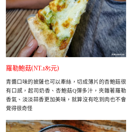
羅勒鮑菇(NT.185元)
青醬口味的披薩也可以牽絲，切成薄片的杏鮑菇很
有口感，起司奶香、杏鮑菇Q彈多汁，夾雜著羅勒
香氣、淡淡蒜香更加美味，就算沒有吃到肉也不會
覺得很奇怪