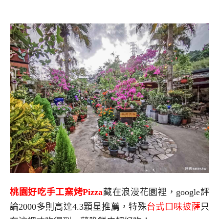
桃園好吃手工窯烤Pizza
藏在浪漫花園裡，google評
論2000多則高達4.3顆星推薦，特殊
台式口味披薩
只