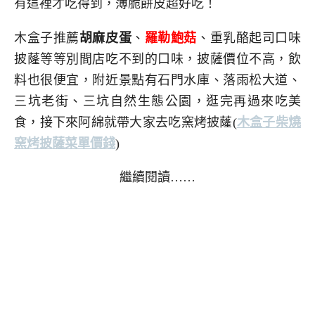
有這裡才吃得到，薄脆餅皮超好吃！
木盒子推薦
胡麻皮蛋
、
羅勒鮑菇
、重乳酪起司口味
披蕯等等別間店吃不到的口味，披薩價位不高，飲
料也很便宜，附近景點有石門水庫、落雨松大道、
三坑老街、三坑自然生態公園，逛完再過來吃美
食，接下來阿綿就帶大家去吃窯烤披蕯
(
木盒子柴燒
窯烤披薩菜單價錢
)
繼續閱讀……