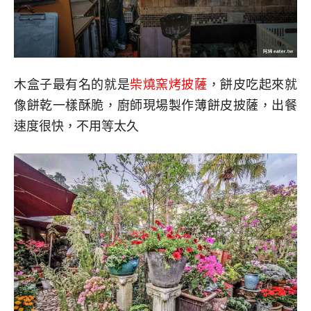
木盒子最有名的就是
柴燒窯烤披薩
，餅皮吃起來就
像餅乾一樣酥脆，廚師現場製作薄餅皮披薩，出餐
速度很快，不用等太久