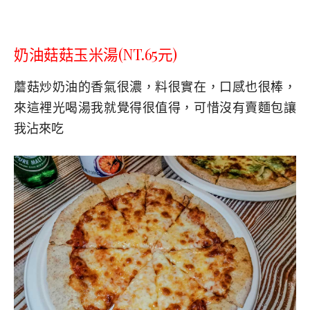
奶油菇菇玉米湯(NT.65元)
蘑菇炒奶油的香氣很濃，料很實在，口感也很棒，
來這裡光喝湯我就覺得很值得，可惜沒有賣麵包讓
我沾來吃