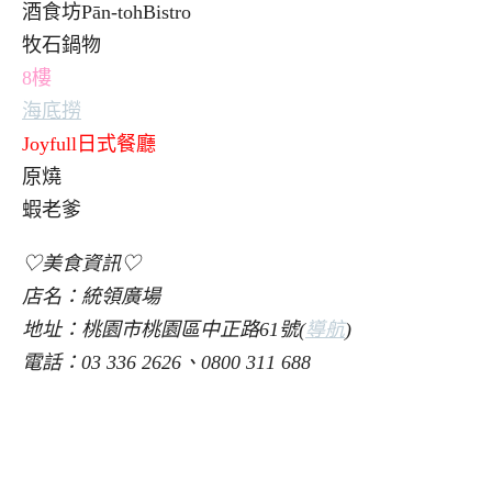
酒食坊Pān-tohBistro
牧石鍋物
8
樓
海底撈
Joyfull
日式餐廳
原燒
蝦老爹
♡美食資訊♡
店名：統領廣場
地址：桃園市桃園區中正路61號(
導航
)
電話：03 336 2626、0800 311 688