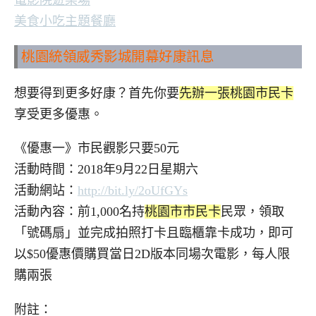
美食小吃主題餐廳
桃園統領威秀影城開幕好康訊息
想要得到更多好康？首先你要
先辦一張桃園市民卡
享受更多優惠。
《優惠一》市民觀影只要50元
活動時間：2018年9月22日星期六
活動網站：
http://bit.ly/2oUfGYs
活動內容：前1,000名持
桃園市市民卡
民眾，領取
「號碼扇」並完成拍照打卡且臨櫃靠卡成功，即可
以$50優惠價購買當日2D版本同場次電影，每人限
購兩張
附註：