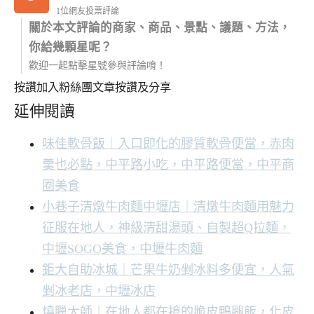
1位網友投票評論
關於本文評論的商家、商品、景點、議題、方法，
你給幾顆星呢？
歡迎一起點擊星號參與評論唷！
按讚加入粉絲團
文章按讚及分享
延伸閱讀
味佳軟骨飯｜入口即化的膠質軟骨便當，赤肉
羹也必點，中平路小吃，中平路便當，中平商
圈美食
小巷子清燉牛肉麵中壢店｜清燉牛肉麵用魅力
征服在地人，神級清甜湯頭、自製超Q拉麵，
中壢SOGO美食，中壢牛肉麵
鉅大自助冰城｜芒果牛奶剉冰料多便宜，人氣
剉冰老店，中壢冰店
燒臘大師｜在地人都在搶的脆皮鴨腿飯，化皮