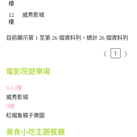
樓
12
威秀影城
樓
目前顯示第 1 至第 26 個資料列，總計 26 個資料列
❮
1
❯
電影院遊樂場
9-12
樓
威秀影城
9
樓
紅帽象親子樂園
美食小吃主題餐廳