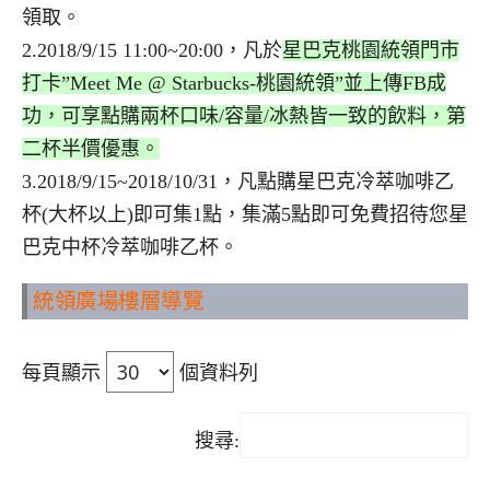
領取。
2.2018/9/15 11:00~20:00，凡於
星巴克桃園統領門市
打卡
”Meet Me @ Starbucks-
桃園統領
”
並上傳
FB
成
功，可享點購兩杯口味
/
容量
/
冰熱皆一致的飲料，第
二杯半價優惠。
3.2018/9/15~2018/10/31，凡點購星巴克冷萃咖啡乙
杯(大杯以上)即可集1點，集滿5點即可免費招待您星
巴克中杯冷萃咖啡乙杯。
統領廣場樓層導覽
每頁顯示
個資料列
搜尋: