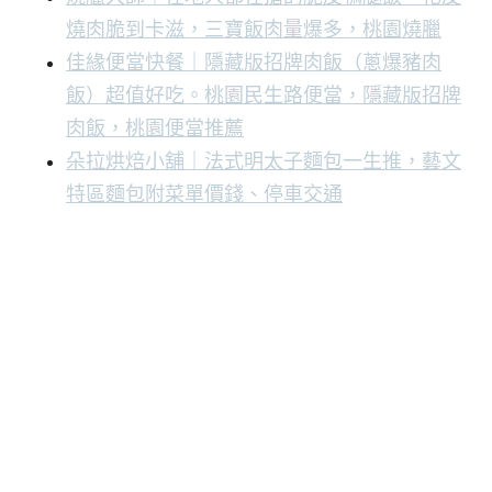
燒肉脆到卡滋，三寶飯肉量爆多，桃園燒臘
佳緣便當快餐｜隱藏版招牌肉飯（蔥爆豬肉
飯）超值好吃。桃園民生路便當，隱藏版招牌
肉飯，桃園便當推薦
朵拉烘焙小舖｜法式明太子麵包一生推，藝文
特區麵包附菜單價錢、停車交通