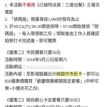
1. 本活動
不適用
《凸搥特派員：三度出擊》之場次
電影
2. 「號碼扇」限量發送1,000份發完為止
3. 於09/22(六) 06:30開放排隊，07:00開始發放「號
碼扇」，每人限領取乙份；領取後由工作人員確認
拍照打卡完成後，即可購票
《優惠二》市民購餐只要50元
活動時間：2018年9月22日星期六
活動網站：
http://bit.ly/2oUfGYs
活動內容：至影城臨櫃出示
桃園市市民卡
，即可以
$50優惠價購買「歡慶開幕鄉親限定套餐」(中杯可
樂+小爆米花乙份)
《優惠三》桃你歡心卡友套餐只要50元》