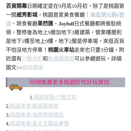
百貨開幕
日期確定是在9月底10月初，除了是桃園第
一間
威秀影城
，桃園首家美食餐廳：
海底撈火鍋
6
號
店
、蔬食餐廳
果然匯
、
Joyfull
日式餐廳都將進駐統
領，整修後為地上9層加地下3層建築，營業樓層則
是地下1樓至地上9樓，地下2層是停車場，來逛百貨
不怕沒地方停車！
桃園火車站
走來也只要3分鐘，附
近還有
77
藝文町
和
軌道願景館
可以參觀遊玩。詳細
圖文>>
統領廣場
阿綿推薦更多桃園好吃好玩資訊
1.
桃園景點
|77
藝文町
2.
桃園美食
|
軌道願景館
3.
桃園美食
|
海底撈統領店
4.
桃園美食
|
星大王甜品專賣