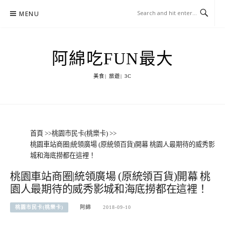
Skip
MENU
to
content
阿綿吃FUN最大
美食| 旅遊| 3C
首頁
>>
桃園市民卡(桃樂卡)
>>
桃園車站商圈|統領廣場 (原統領百貨)開幕 桃園人最期待的威秀影
城和海底撈都在這裡！
桃園車站商圈|統領廣場 (原統領百貨)開幕 桃
園人最期待的威秀影城和海底撈都在這裡！
桃園市民卡(桃樂卡)
阿綿
2018-09-10