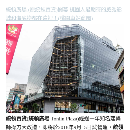
統領廣場
(
原統領百貨
)
開幕
桃園人最期待的威秀影
城和海底撈都在這裡！
(
桃園車站商圈
)
統領百貨
(
統領廣場
Tonlin Plaza)經過一年知名建築
師操刀大改造，即將於2018年9月15日試營運，
統領