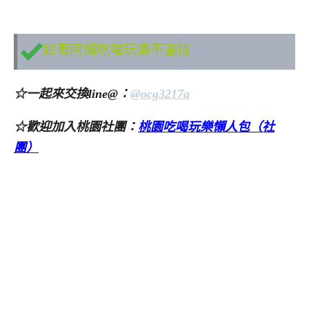
跟著阿綿吃喝玩樂不漏接
☆一起來交換line@：
@ocg3217a
☆歡迎加入桃園社團：
桃園吃喝玩樂懶人包（社
團）