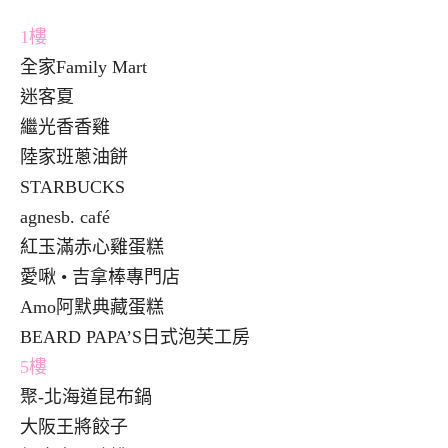
1
樓
全家Family Mart
迷客夏
繼光香香雞
陸家班蔥油餅
STARBUCKS
agnesb. café
紅玉滿赤心雞蛋糕
愛啾 • 吉拿棒專門店
Amo阿默典藏蛋糕
BEARD PAPA’S日式泡芙工房
5
樓
聚-北海道昆布鍋
大阪王將餃子