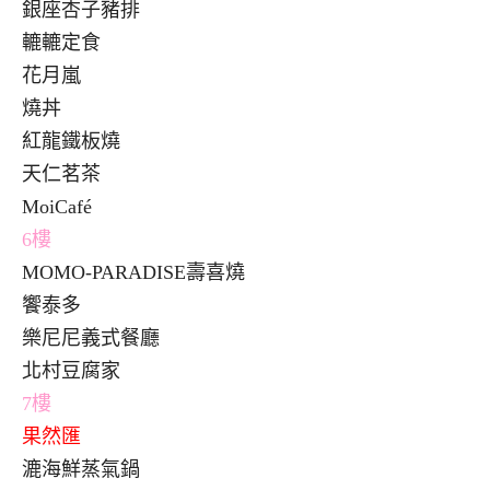
銀座杏子豬排
轆轆定食
花月嵐
燒丼
紅龍鐵板燒
天仁茗茶
MoiCafé
6
樓
MOMO-PARADISE壽喜燒
饗泰多
樂尼尼義式餐廳
北村豆腐家
7
樓
果然匯
漉海鮮蒸氣鍋