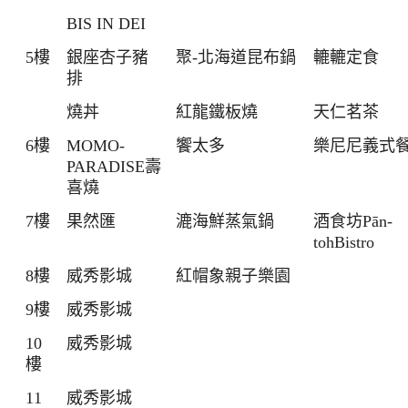
BIS IN DEI
5樓
銀座杏子豬
聚-北海道昆布鍋
轆轆定食
排
燒丼
紅龍鐵板燒
天仁茗茶
6樓
MOMO-
饗太多
樂尼尼義式
PARADISE壽
喜燒
7樓
果然匯
漉海鮮蒸氣鍋
酒食坊Pān-
tohBistro
8樓
威秀影城
紅帽象親子樂園
9樓
威秀影城
10
威秀影城
樓
11
威秀影城