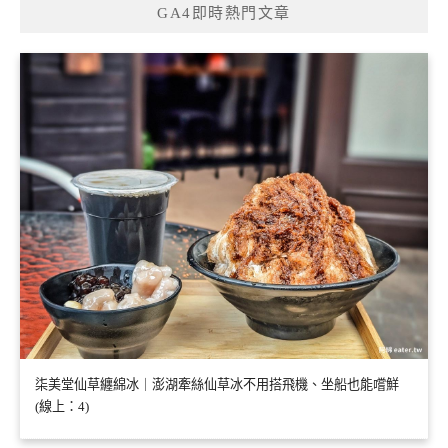
GA4即時熱門文章
柒美堂仙草纏綿冰｜澎湖牽絲仙草冰不用搭飛機、坐船也能嚐鮮
(線上：4)