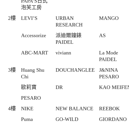
PAPA’S日式
泡芙工房
2樓
LEVI’S
URBAN
MANGO
RESEARCH
Accessorize
派迪爾鐘錶
AS
PAIDEL
ABC-MART
viviann
La Mode
PAIDEL
3樓
Huang Shu
DOUCHANGLEE
J&NINA
Chi
PESARO
歐莉寶
DR
KAO MEIFE
PESARO
4樓
NIKE
NEW BALANCE
REEBOK
Puma
GO-WILD
GIORDANO