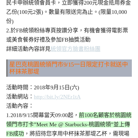
民卡申辦統領會員卡，立即獲得200元現金抵用券金
乙份(100元2張)。數量有限送完為止。(限量10,000
份)
2.於FB統領粉絲專頁按讚分享，有機會獲得電影票
或美食餐券好禮及參加FB抽獎活動
詳細活動內容詳見
統領官方臉書粉絲團
星巴克桃園統領門市
9/15
一日限定打卡就送中
杯抹茶那堤
活動時間：2018年9月15日(六)
活動網站：
http://bit.ly/2NEr1tA
活動內容：
1.2018/9/15開幕當天09:00起，
前
100
名顧客於桃園統
領門市打卡
”Meet Me @ Starbucks-
桃園統領
”
並上傳
FB
成功
，將招待您享用中杯抹茶那堤乙杯，需現場