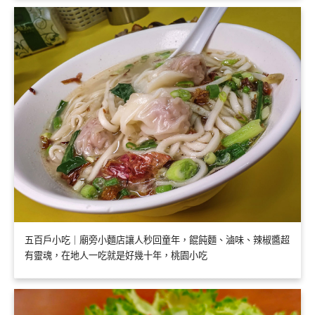
五百戶小吃｜廟旁小麵店讓人秒回童年，餛飩麵、滷味、辣椒醬超
有靈魂，在地人一吃就是好幾十年，桃園小吃