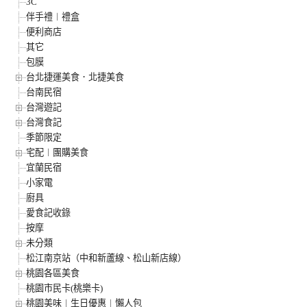
3C
伴手禮︱禮盒
便利商店
其它
包膜
台北捷運美食．北捷美食
台南民宿
台灣遊記
台灣食記
季節限定
宅配︱團購美食
宜蘭民宿
小家電
廚具
愛食記收錄
按摩
未分類
松江南京站（中和新蘆線、松山新店線）
桃園各區美食
桃園市民卡(桃樂卡)
桃園美味︱生日優惠︱懶人包