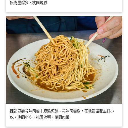
飯肉量爆多，桃園燒臘
陳記涼麵蒜味肉羹｜麻醬涼麵、蒜味肉羹湯，在地最強雙主打小
吃，桃園小吃，桃園涼麵，桃園肉羹