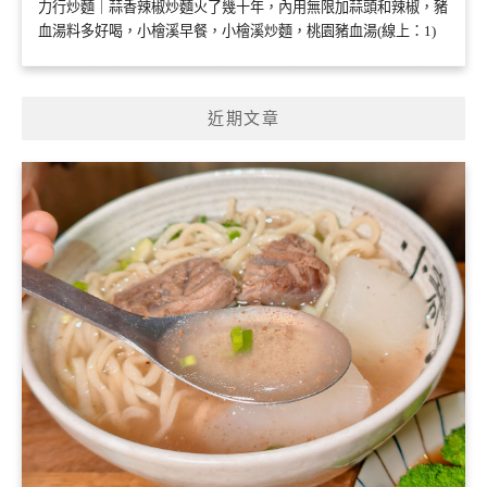
力行炒麵｜蒜香辣椒炒麵火了幾十年，內用無限加蒜頭和辣椒，豬
血湯料多好喝，小檜溪早餐，小檜溪炒麵，桃園豬血湯(線上：1)
近期文章