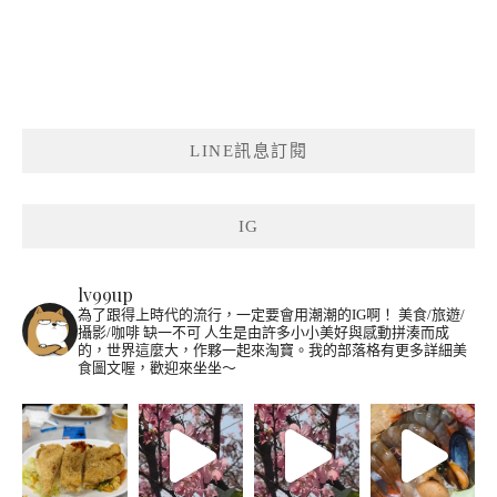
LINE訊息訂閱
IG
lv99up
為了跟得上時代的流行，一定要會用潮潮的IG啊！
美食/旅遊/
攝影/咖啡 缺一不可
人生是由許多小小美好與感動拼湊而成
的，世界這麼大，作夥一起來淘寶。我的部落格有更多詳細美
食圖文喔，歡迎來坐坐～