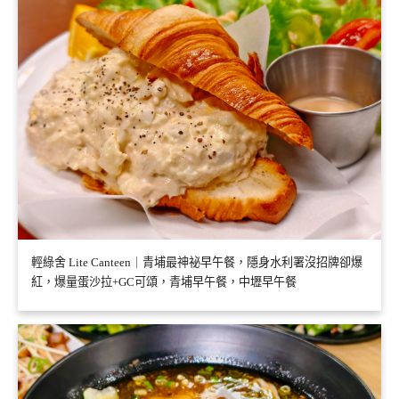
輕綠舍 Lite Canteen｜青埔最神祕早午餐，隱身水利署沒招牌卻爆
紅，爆量蛋沙拉+GC可頌，青埔早午餐，中壢早午餐