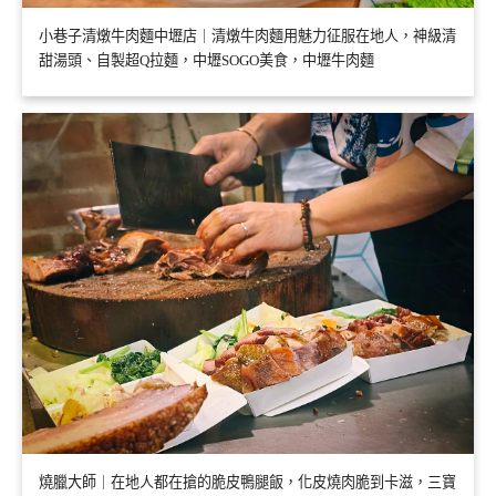
小巷子清燉牛肉麵中壢店｜清燉牛肉麵用魅力征服在地人，神級清
甜湯頭、自製超Q拉麵，中壢SOGO美食，中壢牛肉麵
燒臘大師｜在地人都在搶的脆皮鴨腿飯，化皮燒肉脆到卡滋，三寶