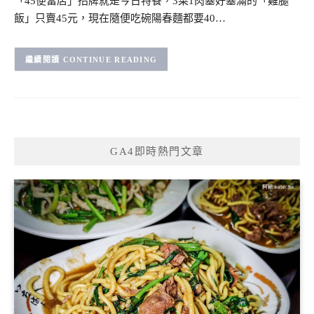
「45便當店」招牌就是今日特餐，3菜1肉塞好塞滿的「雞腿
飯」只賣45元，現在隨便吃碗陽春麵都要40…
CONTINUE READING
GA4即時熱門文章