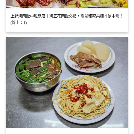
上野烤肉飯中壢總店｜烤五花肉飯必點，附湯和辣菜脯才是本體！
(線上：1)