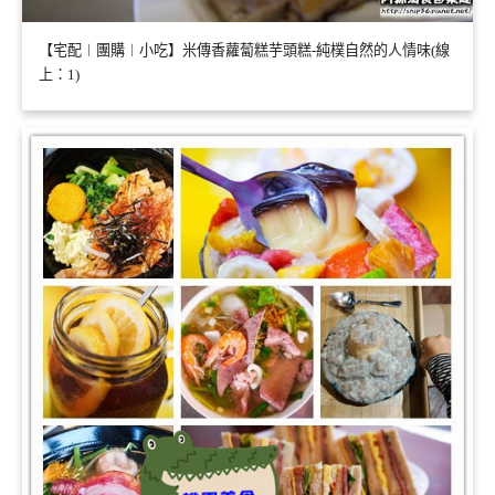
【宅配︱團購︱小吃】米傳香蘿蔔糕芋頭糕-純樸自然的人情味(線
上：1)