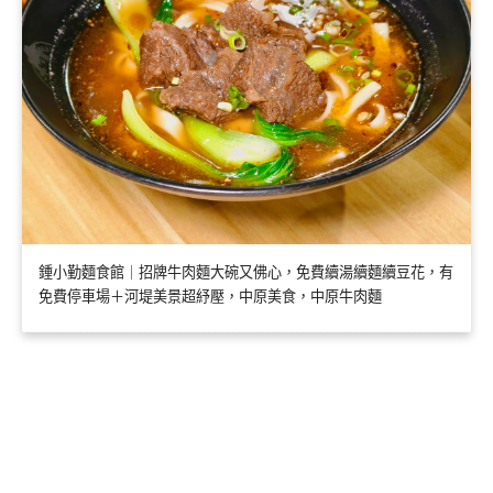
鍾小勤麵食館｜招牌牛肉麵大碗又佛心，免費續湯續麵續豆花，有
免費停車場＋河堤美景超紓壓，中原美食，中原牛肉麵