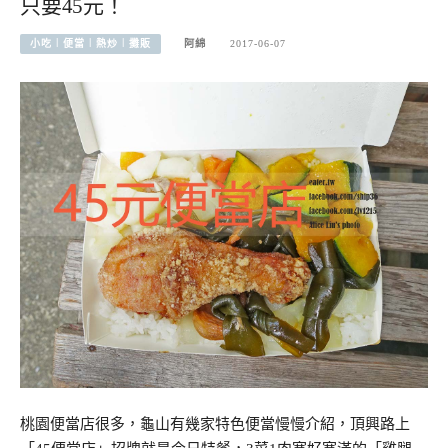
只要45元！
小吃︱便當︱熱炒︱攤販
阿綿
2017-06-07
桃園便當店很多，龜山有幾家特色便當慢慢介紹，頂興路上