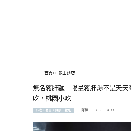
首頁
>>
龜山麵店
無名豬肝麵｜限量豬肝湯不是天天
吃，桃園小吃
阿綿
2023-10-11
小吃︱便當︱熱炒︱攤販