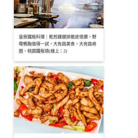
皇辰鐵板料理｜乾煎雞腿排脆皮很讚，野
莓鴨胸值得一試，大有路美食，大有路商
圈，桃園鐵板燒(線上：2)