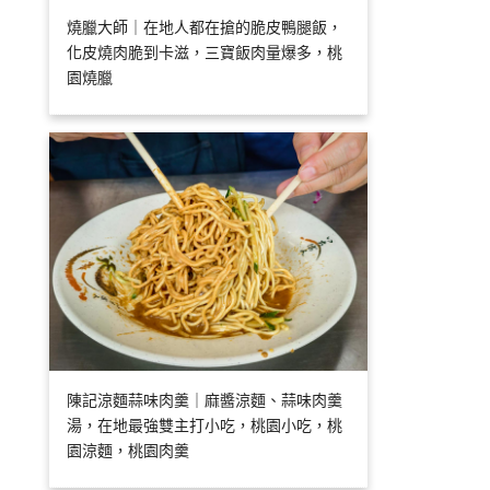
燒臘大師｜在地人都在搶的脆皮鴨腿飯，
化皮燒肉脆到卡滋，三寶飯肉量爆多，桃
園燒臘
陳記涼麵蒜味肉羹｜麻醬涼麵、蒜味肉羹
湯，在地最強雙主打小吃，桃園小吃，桃
園涼麵，桃園肉羹