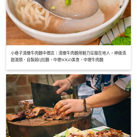
小巷子清燉牛肉麵中壢店｜清燉牛肉麵用魅力征服在地人，神級清
甜湯頭、自製超Q拉麵，中壢SOGO美食，中壢牛肉麵