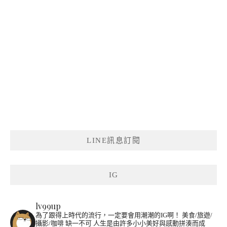
LINE訊息訂閱
IG
lv99up
為了跟得上時代的流行，一定要會用潮潮的IG啊！
美食/旅遊/
攝影/咖啡 缺一不可
人生是由許多小小美好與感動拼湊而成