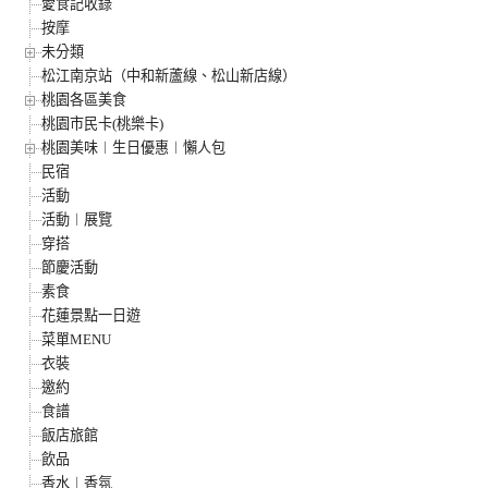
愛食記收錄
按摩
未分類
松江南京站（中和新蘆線、松山新店線）
桃園各區美食
桃園市民卡(桃樂卡)
桃園美味︱生日優惠︱懶人包
民宿
活動
活動︱展覽
穿搭
節慶活動
素食
花蓮景點一日遊
菜單MENU
衣裝
邀約
食譜
飯店旅館
飲品
香水︱香氛