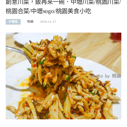
創意川菜，飯再來一碗．中壢川菜/桃園川菜/
桃園合菜/中壢sogo/桃園美食小吃
中壢區
阿綿
2016-11-17