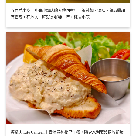
五百戶小吃｜廟旁小麵店讓人秒回童年，餛飩麵、滷味、辣椒醬超
有靈魂，在地人一吃就是好幾十年，桃園小吃
輕綠舍 Lite Canteen｜青埔最神祕早午餐，隱身水利署沒招牌卻爆