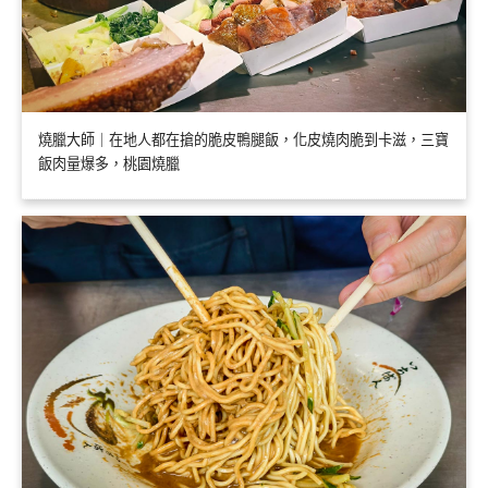
燒臘大師｜在地人都在搶的脆皮鴨腿飯，化皮燒肉脆到卡滋，三寶
飯肉量爆多，桃園燒臘