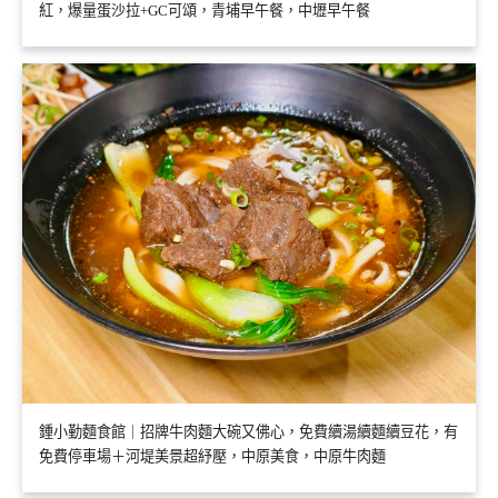
紅，爆量蛋沙拉+GC可頌，青埔早午餐，中壢早午餐
鍾小勤麵食館｜招牌牛肉麵大碗又佛心，免費續湯續麵續豆花，有
免費停車場＋河堤美景超紓壓，中原美食，中原牛肉麵