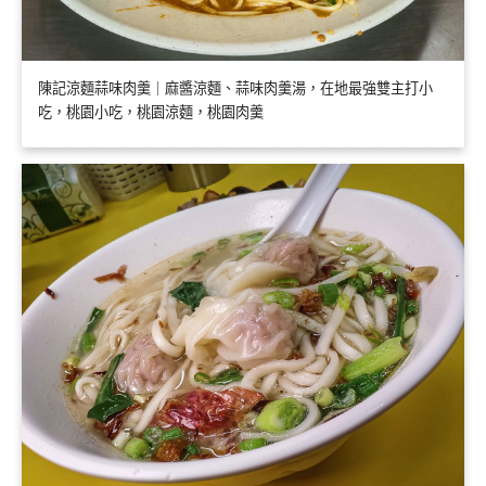
陳記涼麵蒜味肉羹｜麻醬涼麵、蒜味肉羹湯，在地最強雙主打小
吃，桃園小吃，桃園涼麵，桃園肉羹