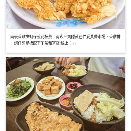
南崁香雞排蚵仔煎花枝羹｜南崁三寶隱藏在仁愛黃昏市場，香雞排
＋蚵仔煎是標配下午茶和宵夜(線上：1)