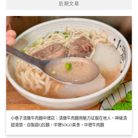
近期文章
小巷子清燉牛肉麵中壢店｜清燉牛肉麵用魅力征服在地人，神級清
甜湯頭、自製超Q拉麵，中壢SOGO美食，中壢牛肉麵