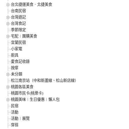
台北捷運美食．北捷美食
台南民宿
台灣遊記
台灣食記
季節限定
宅配︱團購美食
宜蘭民宿
小家電
廚具
愛食記收錄
按摩
未分類
松江南京站（中和新蘆線、松山新店線）
桃園各區美食
桃園市民卡(桃樂卡)
桃園美味︱生日優惠︱懶人包
民宿
活動
活動︱展覽
穿搭