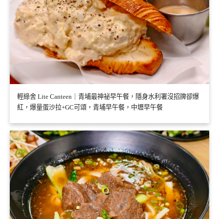
輕綠舍 Lite Canteen｜青埔最神祕早午餐，隱身水利署沒招牌卻爆
紅，爆量蛋沙拉+GC可頌，青埔早午餐，中壢早午餐