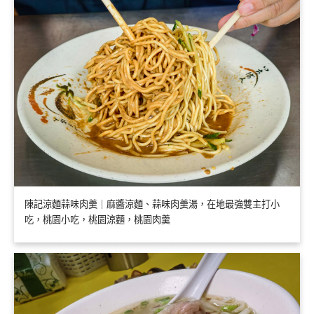
陳記涼麵蒜味肉羹｜麻醬涼麵、蒜味肉羹湯，在地最強雙主打小
吃，桃園小吃，桃園涼麵，桃園肉羹