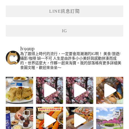
LINE訊息訂閱
IG
lv99up
為了跟得上時代的流行，一定要會用潮潮的IG啊！
美食/旅遊/
攝影/咖啡 缺一不可
人生是由許多小小美好與感動拼湊而成
的，世界這麼大，作夥一起來淘寶。我的部落格有更多詳細美
食圖文喔，歡迎來坐坐～