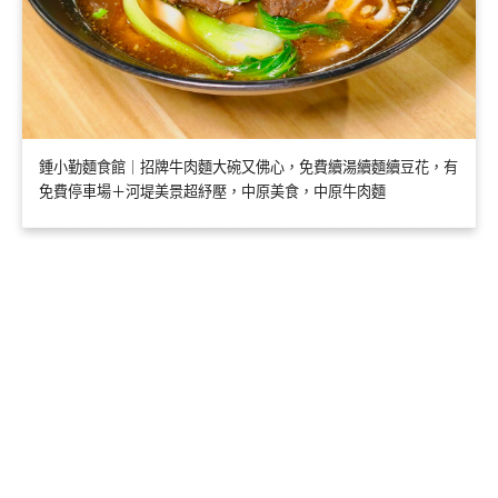
鍾小勤麵食館｜招牌牛肉麵大碗又佛心，免費續湯續麵續豆花，有
免費停車場＋河堤美景超紓壓，中原美食，中原牛肉麵