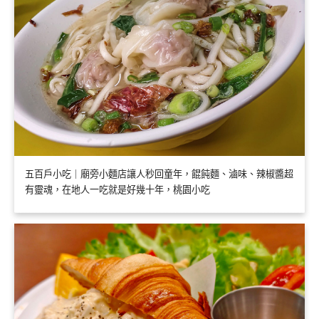
五百戶小吃｜廟旁小麵店讓人秒回童年，餛飩麵、滷味、辣椒醬超
有靈魂，在地人一吃就是好幾十年，桃園小吃