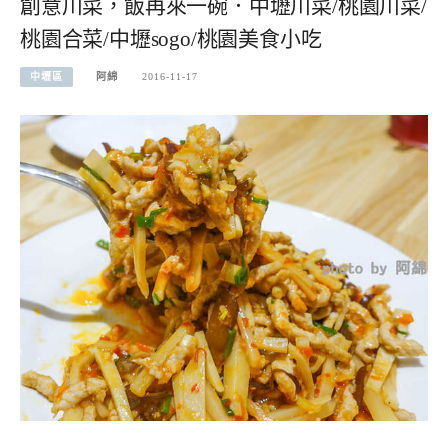
創意川菜，飯再來一碗．中壢川菜/桃園川菜/
桃園合菜/中壢sogo/桃園美食小吃
中壢區
阿綿
2016-11-17