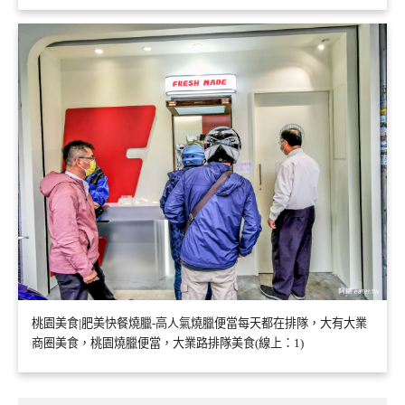
桃園美食|肥美快餐燒臘-高人氣燒臘便當每天都在排隊，大有大業
商圈美食，桃園燒臘便當，大業路排隊美食(線上：1)