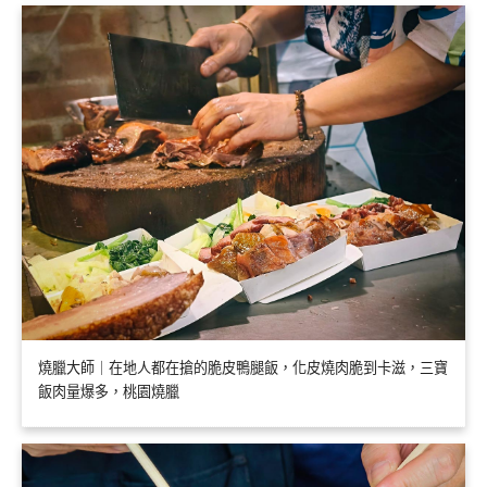
燒臘大師｜在地人都在搶的脆皮鴨腿飯，化皮燒肉脆到卡滋，三寶
飯肉量爆多，桃園燒臘