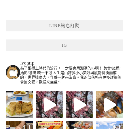
LINE訊息訂閱
IG
lv99up
為了跟得上時代的流行，一定要會用潮潮的IG啊！
美食/旅遊/
攝影/咖啡 缺一不可
人生是由許多小小美好與感動拼湊而成
的，世界這麼大，作夥一起來淘寶。我的部落格有更多詳細美
食圖文喔，歡迎來坐坐～