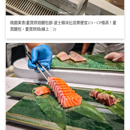
桃園美食|愛買烘焙麵包部-波士頓派比佳樂便宜2/3，CP值高！愛
買麵包，愛買烘焙(線上：2)