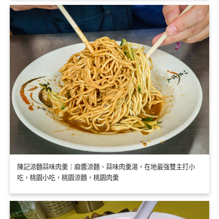
陳記涼麵蒜味肉羹｜麻醬涼麵、蒜味肉羹湯，在地最強雙主打小
吃，桃園小吃，桃園涼麵，桃園肉羹