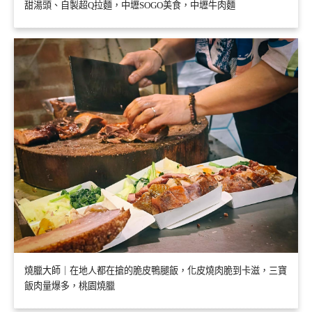
甜湯頭、自製超Q拉麵，中壢SOGO美食，中壢牛肉麵
燒臘大師｜在地人都在搶的脆皮鴨腿飯，化皮燒肉脆到卡滋，三寶
飯肉量爆多，桃園燒臘