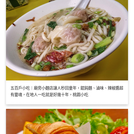
五百戶小吃｜廟旁小麵店讓人秒回童年，餛飩麵、滷味、辣椒醬超
有靈魂，在地人一吃就是好幾十年，桃園小吃