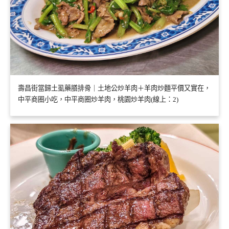
壽昌街當歸土虱藥膳排骨｜土地公炒羊肉＋羊肉炒麵平價又實在，
中平商圈小吃，中平商圈炒羊肉，桃園炒羊肉(線上：2)