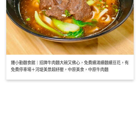
鍾小勤麵食館｜招牌牛肉麵大碗又佛心，免費續湯續麵續豆花，有
免費停車場＋河堤美景超紓壓，中原美食，中原牛肉麵