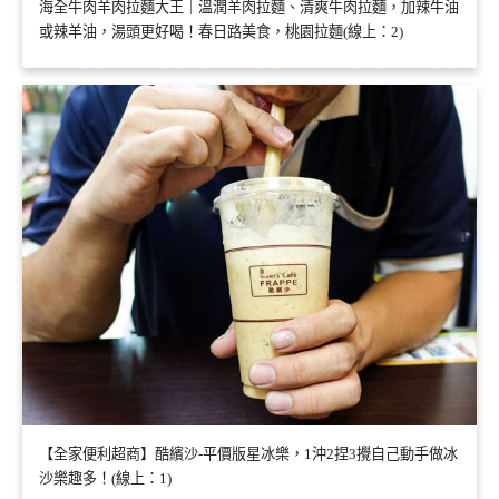
海全牛肉羊肉拉麵大王｜溫潤羊肉拉麵、清爽牛肉拉麵，加辣牛油
或辣羊油，湯頭更好喝！春日路美食，桃園拉麵(線上：2)
【全家便利超商】酷繽沙-平價版星冰樂，1沖2捏3攪自己動手做冰
沙樂趣多！(線上：1)