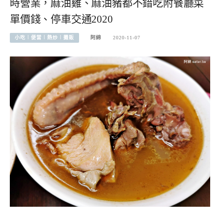
時營業，麻油雞、麻油豬都不錯吃附餐廳菜
單價錢、停車交通2020
小吃︱便當︱熱炒︱攤販
阿綿
2020-11-07