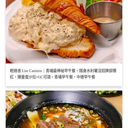
輕綠舍 Lite Canteen｜青埔最神祕早午餐，隱身水利署沒招牌卻爆
紅，爆量蛋沙拉+GC可頌，青埔早午餐，中壢早午餐