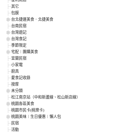
其它
包膜
台北捷運美食．北捷美食
台南民宿
台灣遊記
台灣食記
季節限定
宅配︱團購美食
宜蘭民宿
小家電
廚具
愛食記收錄
按摩
未分類
松江南京站（中和新蘆線、松山新店線）
桃園各區美食
桃園市民卡(桃樂卡)
桃園美味︱生日優惠︱懶人包
民宿
活動