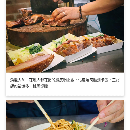
燒臘大師｜在地人都在搶的脆皮鴨腿飯，化皮燒肉脆到卡滋，三寶
飯肉量爆多，桃園燒臘