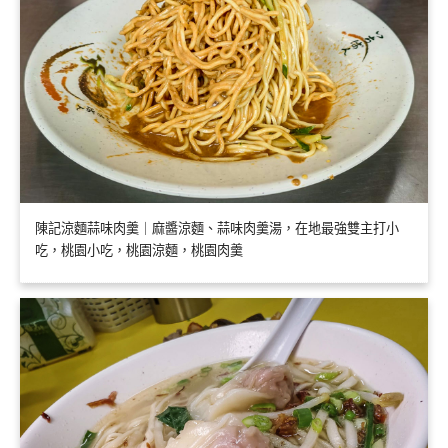
陳記涼麵蒜味肉羹｜麻醬涼麵、蒜味肉羹湯，在地最強雙主打小
吃，桃園小吃，桃園涼麵，桃園肉羹