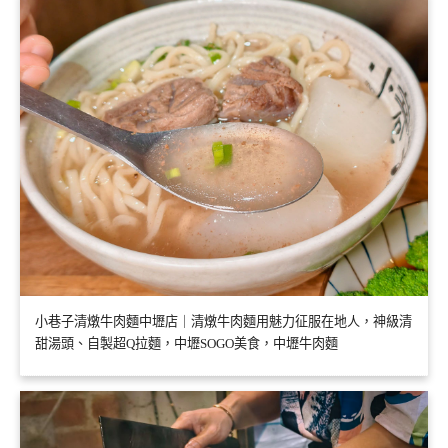
小巷子清燉牛肉麵中壢店｜清燉牛肉麵用魅力征服在地人，神級清
甜湯頭、自製超Q拉麵，中壢SOGO美食，中壢牛肉麵