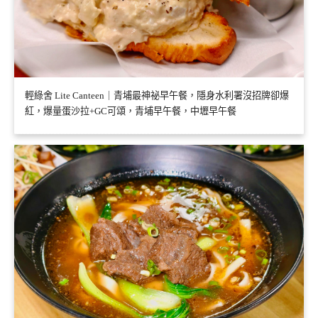
輕綠舍 Lite Canteen｜青埔最神祕早午餐，隱身水利署沒招牌卻爆
紅，爆量蛋沙拉+GC可頌，青埔早午餐，中壢早午餐