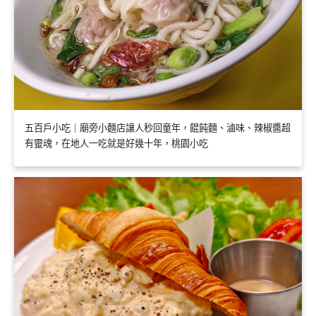
五百戶小吃｜廟旁小麵店讓人秒回童年，餛飩麵、滷味、辣椒醬超
有靈魂，在地人一吃就是好幾十年，桃園小吃