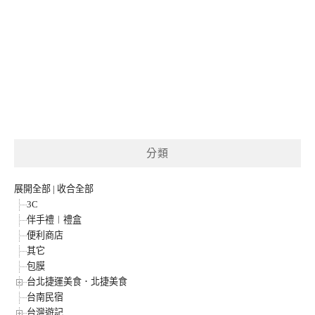
分類
展開全部
|
收合全部
3C
伴手禮︱禮盒
便利商店
其它
包膜
台北捷運美食．北捷美食
台南民宿
台灣遊記