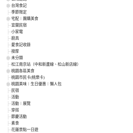
台灣食記
季節限定
宅配︱團購美食
宜蘭民宿
小家電
廚具
愛食記收錄
按摩
未分類
松江南京站（中和新蘆線、松山新店線）
桃園各區美食
桃園市民卡(桃樂卡)
桃園美味︱生日優惠︱懶人包
民宿
活動
活動︱展覽
穿搭
節慶活動
素食
花蓮景點一日遊