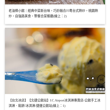
老油條小館｜經典中菜新台味，巧妙融合川粵台式熱炒，桃園熱
炒，自強路美食，聚餐合菜餐廳(線上：2)
【台北冰店】【北捷公館站】I.C.Airport冰淇淋專賣店-公館手工冰
淇淋．鬆餅/冰淇淋/捷運公館站(線上：1)