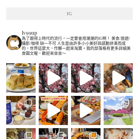
IG
lv99up
為了跟得上時代的流行，一定要會用潮潮的IG啊！
美食/旅遊/
攝影/咖啡 缺一不可
人生是由許多小小美好與感動拼湊而成
的，世界這麼大，作夥一起來淘寶。我的部落格有更多詳細美
食圖文喔，歡迎來坐坐～