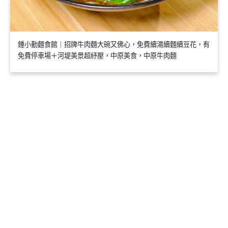
鍾小勤麵食館｜招牌牛肉麵大碗又佛心，免費續湯續麵續豆花，有
免費停車場＋河堤美景超紓壓，中原美食，中原牛肉麵