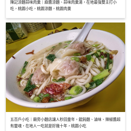
陳記涼麵蒜味肉羹｜麻醬涼麵、蒜味肉羹湯，在地最強雙主打小
吃，桃園小吃，桃園涼麵，桃園肉羹
五百戶小吃｜廟旁小麵店讓人秒回童年，餛飩麵、滷味、辣椒醬超
有靈魂，在地人一吃就是好幾十年，桃園小吃