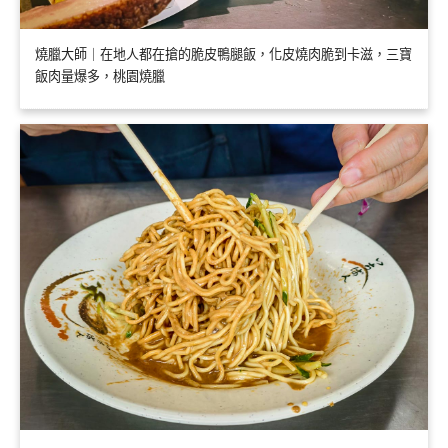
燒臘大師｜在地人都在搶的脆皮鴨腿飯，化皮燒肉脆到卡滋，三寶
飯肉量爆多，桃園燒臘