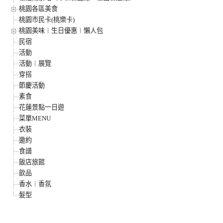
桃園各區美食
桃園市民卡(桃樂卡)
桃園美味︱生日優惠︱懶人包
民宿
活動
活動︱展覽
穿搭
節慶活動
素食
花蓮景點一日遊
菜單MENU
衣裝
邀約
食譜
飯店旅館
飲品
香水︱香氛
髮型