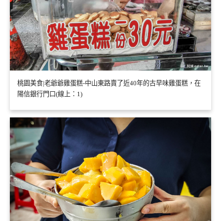
桃園美食|老爺爺雞蛋糕-中山東路賣了近40年的古早味雞蛋糕，在
陽信銀行門口(線上：1)