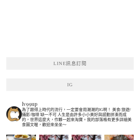
LINE訊息訂閱
IG
lv99up
為了跟得上時代的流行，一定要會用潮潮的IG啊！
美食/旅遊/
攝影/咖啡 缺一不可
人生是由許多小小美好與感動拼湊而成
的，世界這麼大，作夥一起來淘寶。我的部落格有更多詳細美
食圖文喔，歡迎來坐坐～