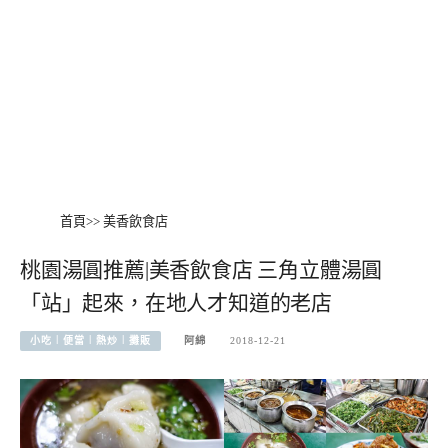
首頁
>>
美香飲食店
桃園湯圓推薦|美香飲食店 三角立體湯圓
「站」起來，在地人才知道的老店
小吃︱便當︱熱炒︱攤販
阿綿
2018-12-21