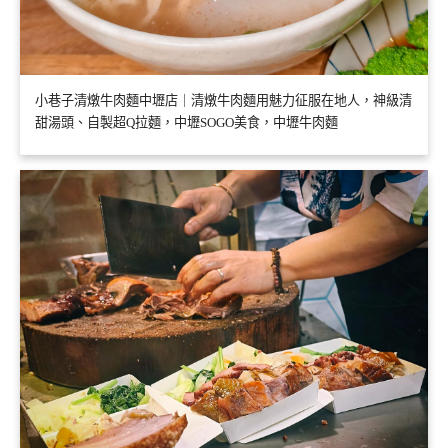
小巷子清燉牛肉麵中壢店｜清燉牛肉麵用魅力征服在地人，神級清
甜湯頭、自製超Q拉麵，中壢SOGO美食，中壢牛肉麵