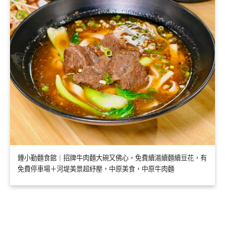
鍾小勤麵食館｜招牌牛肉麵大碗又佛心，免費續湯續麵續豆花，有
免費停車場＋河堤美景超紓壓，中原美食，中原牛肉麵