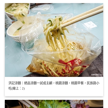
洪記涼麵｜絕品涼麵一試成主顧，桃園涼麵，桃園早餐，民族路小
吃(線上：2)