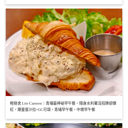
輕綠舍 Lite Canteen｜青埔最神祕早午餐，隱身水利署沒招牌卻爆
紅，爆量蛋沙拉+GC可頌，青埔早午餐，中壢早午餐