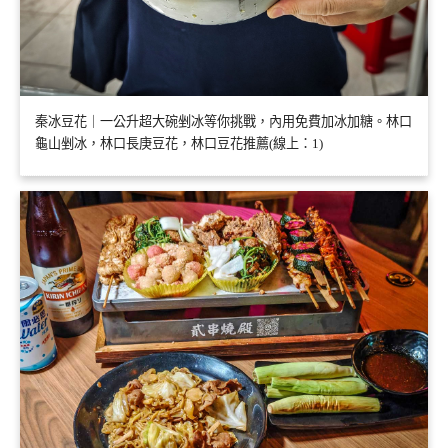
秦冰豆花｜一公升超大碗剉冰等你挑戰，內用免費加冰加糖。林口
龜山剉冰，林口長庚豆花，林口豆花推薦(線上：1)