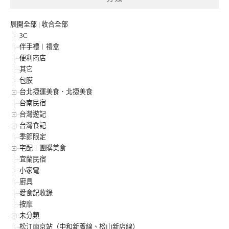
展開全部
|
收合全部
3C
伴手禮︱禮盒
便利商店
其它
包膜
台北捷運美食．北捷美食
台南民宿
台灣遊記
台灣食記
季節限定
宅配︱團購美食
宜蘭民宿
小家電
廚具
愛食記收錄
按摩
未分類
松江南京站（中和新蘆線、松山新店線）