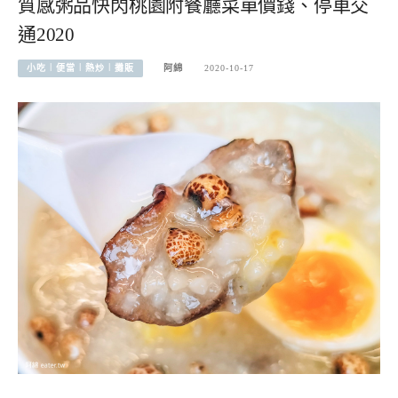
質感粥品快閃桃園附餐廳菜單價錢、停車交
通2020
小吃︱便當︱熱炒︱攤販
阿綿
2020-10-17