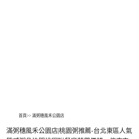
首頁
>>
滿粥穗風禾公園店
滿粥穗風禾公園店|桃園粥推薦-台北東區人氣