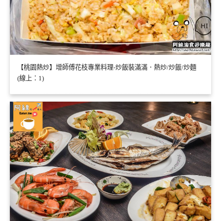
【桃園熱炒】增師傅花枝專業料理-炒飯裝滿滿．熱炒/炒飯/炒麵
(線上：1)