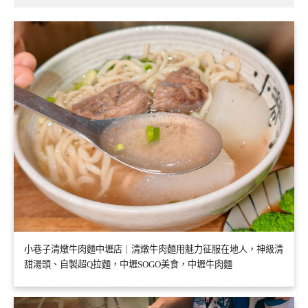
小巷子清燉牛肉麵中壢店｜清燉牛肉麵用魅力征服在地人，神級清
甜湯頭、自製超Q拉麵，中壢SOGO美食，中壢牛肉麵