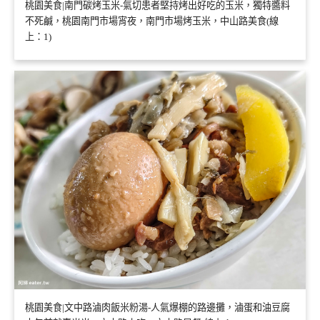
桃園美食|南門碳烤玉米-氣切患者堅持烤出好吃的玉米，獨特醬料
不死鹹，桃園南門市場宵夜，南門市場烤玉米，中山路美食(線
上：1)
桃園美食|文中路滷肉飯米粉湯-人氣爆棚的路邊攤，滷蛋和油豆腐