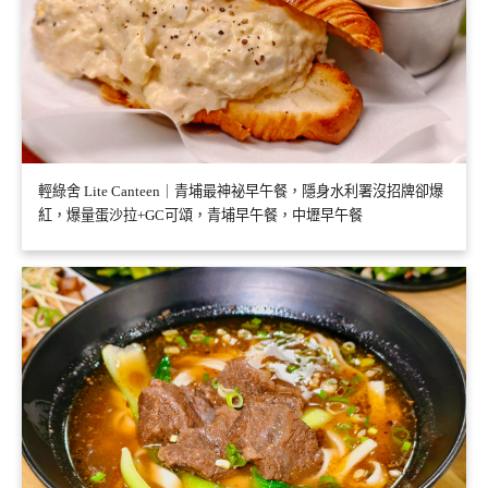
輕綠舍 Lite Canteen｜青埔最神祕早午餐，隱身水利署沒招牌卻爆
紅，爆量蛋沙拉+GC可頌，青埔早午餐，中壢早午餐