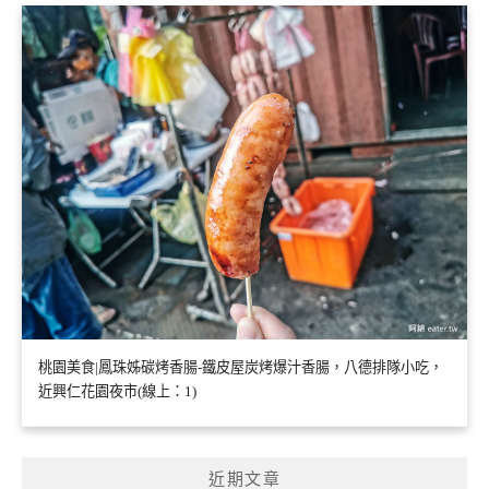
桃園美食|鳳珠姊碳烤香腸-鐵皮屋炭烤爆汁香腸，八德排隊小吃，
近興仁花園夜市(線上：1)
近期文章