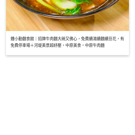
鍾小勤麵食館｜招牌牛肉麵大碗又佛心，免費續湯續麵續豆花，有
免費停車場＋河堤美景超紓壓，中原美食，中原牛肉麵