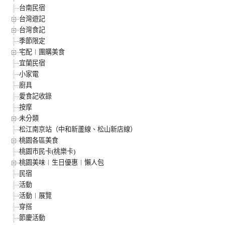
台南民宿
台灣遊記
台灣食記
季節限定
宅配︱團購美食
宜蘭民宿
小家電
廚具
愛食記收錄
按摩
未分類
松江南京站（中和新蘆線、松山新店線）
桃園各區美食
桃園市民卡(桃樂卡)
桃園美味︱生日優惠︱懶人包
民宿
活動
活動︱展覽
穿搭
節慶活動