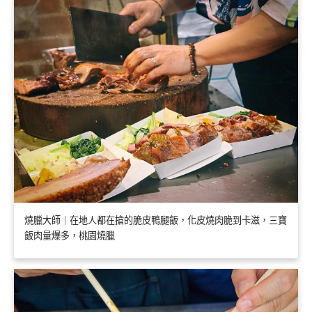
燒臘大師｜在地人都在搶的脆皮鴨腿飯，化皮燒肉脆到卡滋，三寶
飯肉量爆多，桃園燒臘