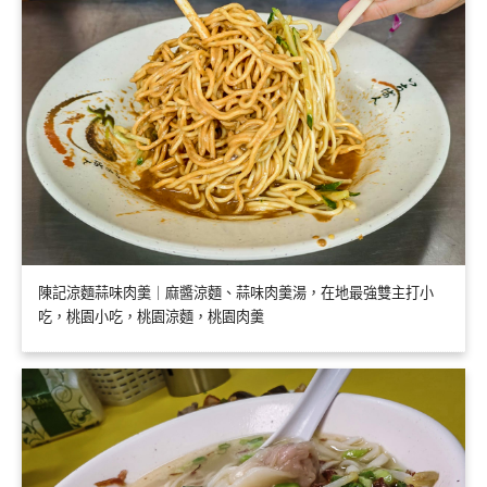
陳記涼麵蒜味肉羹｜麻醬涼麵、蒜味肉羹湯，在地最強雙主打小
吃，桃園小吃，桃園涼麵，桃園肉羹