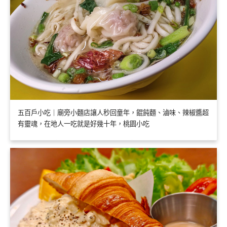
五百戶小吃｜廟旁小麵店讓人秒回童年，餛飩麵、滷味、辣椒醬超
有靈魂，在地人一吃就是好幾十年，桃園小吃