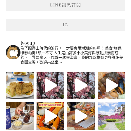
LINE訊息訂閱
IG
lv99up
為了跟得上時代的流行，一定要會用潮潮的IG啊！
美食/旅遊/
攝影/咖啡 缺一不可
人生是由許多小小美好與感動拼湊而成
的，世界這麼大，作夥一起來淘寶。我的部落格有更多詳細美
食圖文喔，歡迎來坐坐～