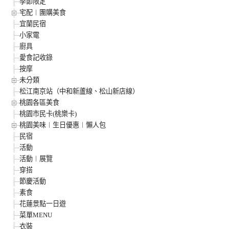
季節限定
宅配︱團購美食
宜蘭民宿
小家電
廚具
愛食記收錄
按摩
未分類
松江南京站（中和新蘆線、松山新店線）
桃園各區美食
桃園市民卡(桃樂卡)
桃園美味︱生日優惠︱懶人包
民宿
活動
活動︱展覽
穿搭
節慶活動
素食
花蓮景點一日遊
菜單MENU
衣裝