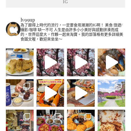
IG
lv99up
為了跟得上時代的流行，一定要會用潮潮的IG啊！
美食/旅遊/
攝影/咖啡 缺一不可
人生是由許多小小美好與感動拼湊而成
的，世界這麼大，作夥一起來淘寶。我的部落格有更多詳細美
食圖文喔，歡迎來坐坐～