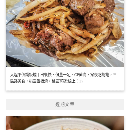
大埕平價鐵板燒｜出餐快、份量十足、CP值高，宵夜吃飽飽，三
民路美食，桃園鐵板燒，桃園宵夜(線上：1)
近期文章