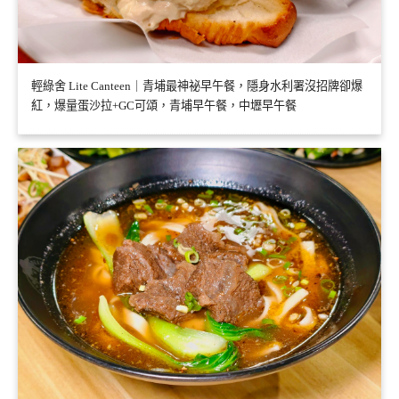
輕綠舍 Lite Canteen｜青埔最神祕早午餐，隱身水利署沒招牌卻爆
紅，爆量蛋沙拉+GC可頌，青埔早午餐，中壢早午餐