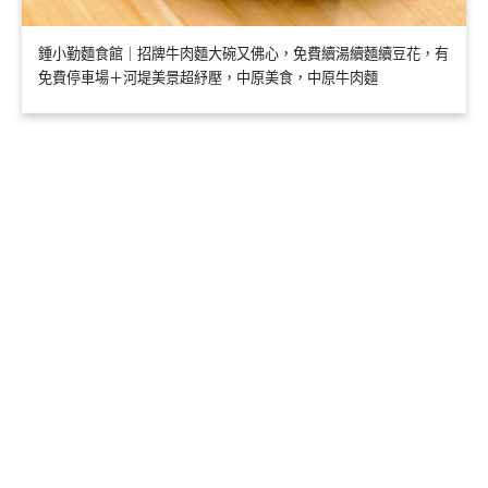
鍾小勤麵食館｜招牌牛肉麵大碗又佛心，免費續湯續麵續豆花，有
免費停車場＋河堤美景超紓壓，中原美食，中原牛肉麵