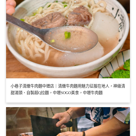
小巷子清燉牛肉麵中壢店｜清燉牛肉麵用魅力征服在地人，神級清
甜湯頭、自製超Q拉麵，中壢SOGO美食，中壢牛肉麵