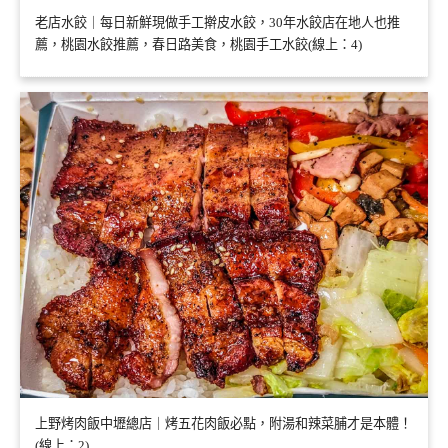
老店水餃｜每日新鮮現做手工擀皮水餃，30年水餃店在地人也推
薦，桃園水餃推薦，春日路美食，桃園手工水餃(線上：4)
上野烤肉飯中壢總店｜烤五花肉飯必點，附湯和辣菜脯才是本體！
(線上：2)