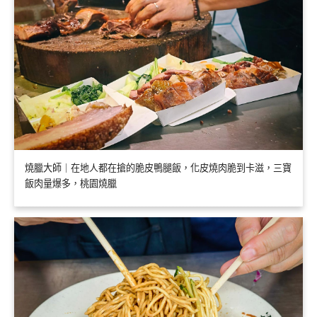
燒臘大師｜在地人都在搶的脆皮鴨腿飯，化皮燒肉脆到卡滋，三寶
飯肉量爆多，桃園燒臘