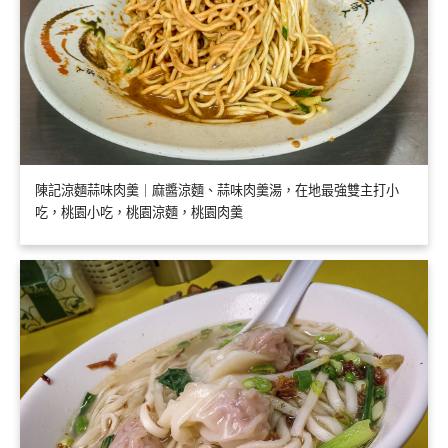
陳記涼麵蒜味肉羹｜麻醬涼麵、蒜味肉羹湯，在地最強雙主打小
吃，桃園小吃，桃園涼麵，桃園肉羹