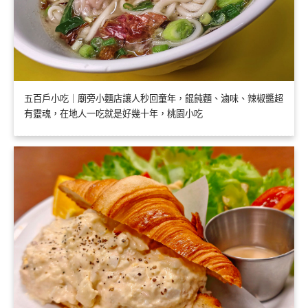
五百戶小吃｜廟旁小麵店讓人秒回童年，餛飩麵、滷味、辣椒醬超
有靈魂，在地人一吃就是好幾十年，桃園小吃