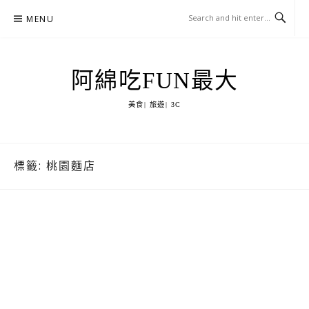
Skip
MENU
to
content
阿綿吃FUN最大
美食| 旅遊| 3C
標籤:
桃園麵店