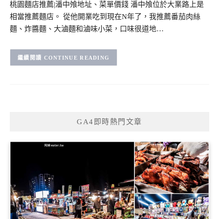
桃園麵店推薦|潘中飧地址、菜單價錢 潘中飧位於大業路上是
相當推薦麵店。 從他開業吃到現在N年了，我推薦番茄肉絲
麵、炸醬麵、大滷麵和滷味小菜，口味很道地…
CONTINUE READING
GA4即時熱門文章