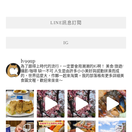
LINE訊息訂閱
IG
lv99up
為了跟得上時代的流行，一定要會用潮潮的IG啊！
美食/旅遊/
攝影/咖啡 缺一不可
人生是由許多小小美好與感動拼湊而成
的，世界這麼大，作夥一起來淘寶。我的部落格有更多詳細美
食圖文喔，歡迎來坐坐～