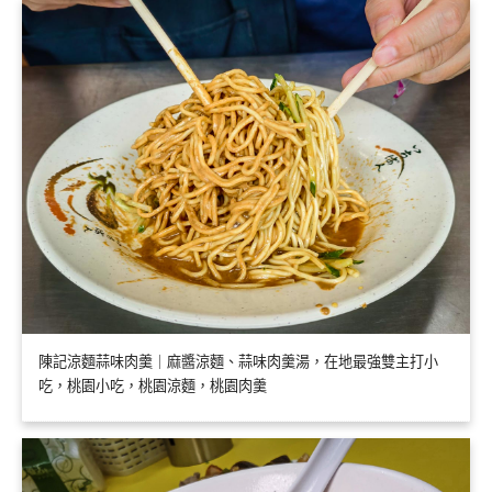
陳記涼麵蒜味肉羹｜麻醬涼麵、蒜味肉羹湯，在地最強雙主打小
吃，桃園小吃，桃園涼麵，桃園肉羹