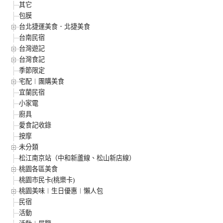
其它
包膜
台北捷運美食．北捷美食
台南民宿
台灣遊記
台灣食記
季節限定
宅配︱團購美食
宜蘭民宿
小家電
廚具
愛食記收錄
按摩
未分類
松江南京站（中和新蘆線、松山新店線）
桃園各區美食
桃園市民卡(桃樂卡)
桃園美味︱生日優惠︱懶人包
民宿
活動