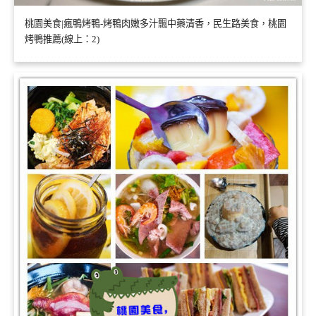
桃園美食|瘋鴨烤鴨-烤鴨肉嫩多汁飄中藥清香，民生路美食，桃園
烤鴨推薦(線上：2)