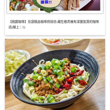
【桃園咖啡】豆語精品咖啡烘焙坊-藏在巷弄擁有深邃氣質的咖啡
店(線上：1)