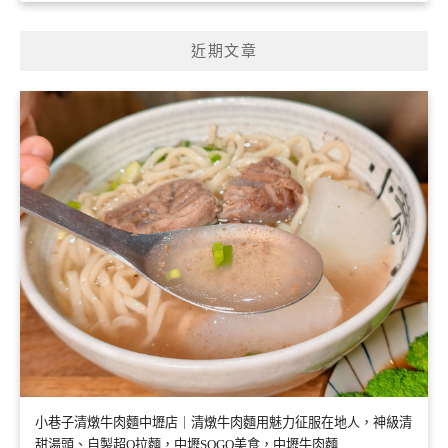
近期文章
小巷子清燉牛肉麵中壢店｜清燉牛肉麵用魅力征服在地人，神級清
甜湯頭、自製超Q拉麵，中壢SOGO美食，中壢牛肉麵