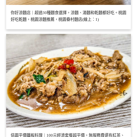
你好涼麵店｜超過30種麵食選擇，涼麵、湯麵和乾麵都好吃。桃園
好吃乾麵，桃園涼麵推薦，桃園眷村麵店(線上：1)
佶園平價鐵板料理｜100元經濟套餐超平價，無服務費還有紅茶、