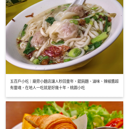
五百戶小吃｜廟旁小麵店讓人秒回童年，餛飩麵、滷味、辣椒醬超
有靈魂，在地人一吃就是好幾十年，桃園小吃