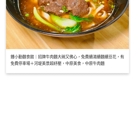
鍾小勤麵食館｜招牌牛肉麵大碗又佛心，免費續湯續麵續豆花，有
免費停車場＋河堤美景超紓壓，中原美食，中原牛肉麵