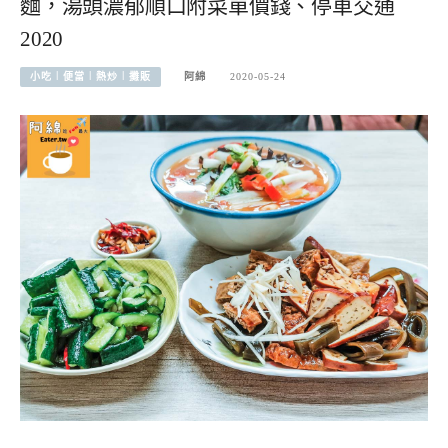
麵，湯頭濃郁順口附菜單價錢、停車交通
2020
小吃︱便當︱熱炒︱攤販
阿綿
2020-05-24