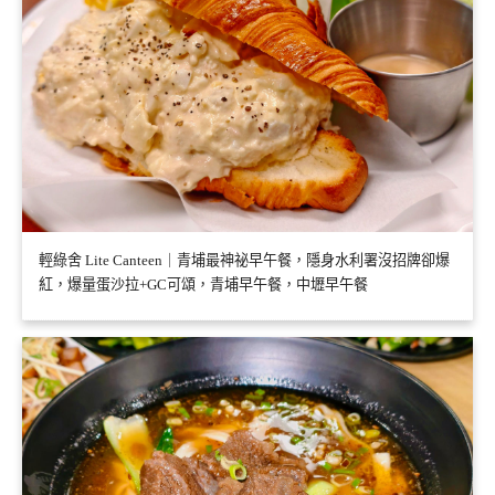
輕綠舍 Lite Canteen｜青埔最神祕早午餐，隱身水利署沒招牌卻爆
紅，爆量蛋沙拉+GC可頌，青埔早午餐，中壢早午餐