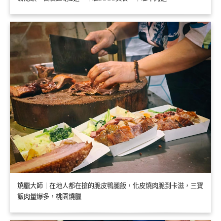
燒臘大師｜在地人都在搶的脆皮鴨腿飯，化皮燒肉脆到卡滋，三寶
飯肉量爆多，桃園燒臘