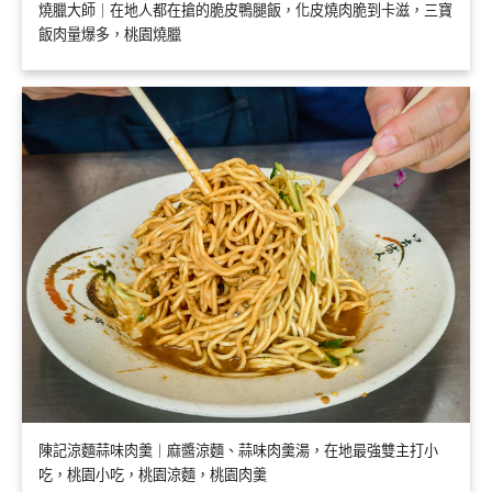
燒臘大師｜在地人都在搶的脆皮鴨腿飯，化皮燒肉脆到卡滋，三寶
飯肉量爆多，桃園燒臘
陳記涼麵蒜味肉羹｜麻醬涼麵、蒜味肉羹湯，在地最強雙主打小
吃，桃園小吃，桃園涼麵，桃園肉羹