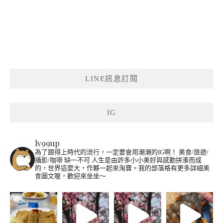
LINE訊息訂閱
IG
lv99up
為了跟得上時代的流行，一定要會用潮潮的IG啊！
美食/旅遊/
攝影/咖啡 缺一不可
人生是由許多小小美好與感動拼湊而成
的，世界這麼大，作夥一起來淘寶。我的部落格有更多詳細美
食圖文喔，歡迎來坐坐～