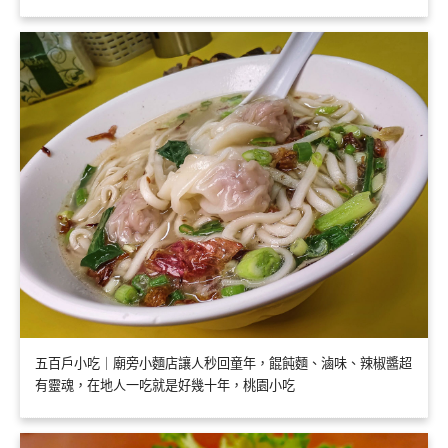
五百戶小吃｜廟旁小麵店讓人秒回童年，餛飩麵、滷味、辣椒醬超
有靈魂，在地人一吃就是好幾十年，桃園小吃