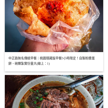
中正路無名傳統早餐｜桃園隱藏版早餐5小時限定！自製粉漿蛋
餅、碗粿紮實份量大(線上：1)