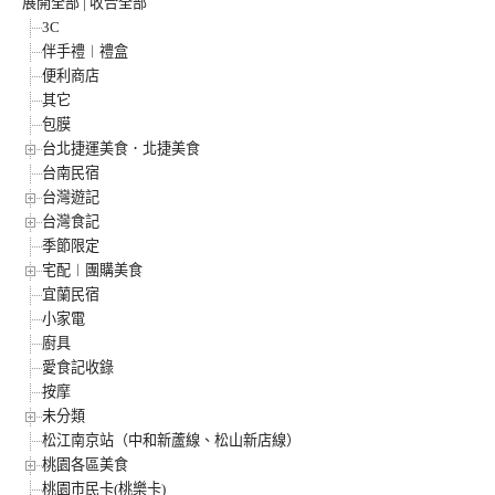
展開全部
|
收合全部
3C
伴手禮︱禮盒
便利商店
其它
包膜
台北捷運美食．北捷美食
台南民宿
台灣遊記
台灣食記
季節限定
宅配︱團購美食
宜蘭民宿
小家電
廚具
愛食記收錄
按摩
未分類
松江南京站（中和新蘆線、松山新店線）
桃園各區美食
桃園市民卡(桃樂卡)