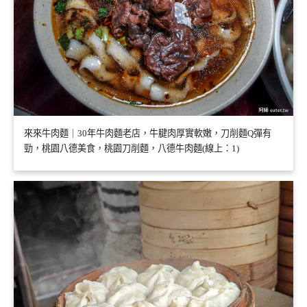
來來牛肉麵｜30年牛肉麵老店，牛腱肉厚實軟嫩，刀削麵Q彈有
勁，桃園八德美食，桃園刀削麵，八德牛肉麵(線上：1)