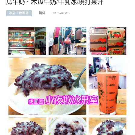
瓜牛奶．木瓜牛奶/牛乳冰/現打果汁
冰店︱飲料店
阿綿
2015-07-18