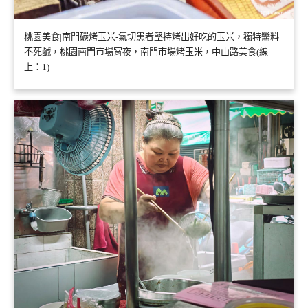
桃園美食|南門碳烤玉米-氣切患者堅持烤出好吃的玉米，獨特醬料
不死鹹，桃園南門市場宵夜，南門市場烤玉米，中山路美食(線
上：1)