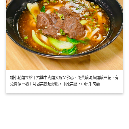
鍾小勤麵食館｜招牌牛肉麵大碗又佛心，免費續湯續麵續豆花，有
免費停車場＋河堤美景超紓壓，中原美食，中原牛肉麵