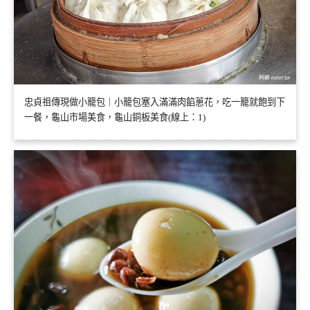
忠貞祖傳現做小籠包｜小籠包塞入滿滿肉餡蔥花，吃一籠就飽到下
一餐，龜山市場美食，龜山銅板美食(線上：1)