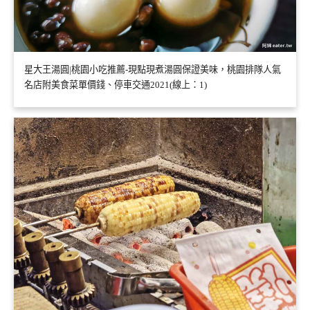
星大王湯圓|桃園小吃推薦-現點現煮湯圓保證美味，桃園排隊人氣
名店附美食菜單價錢、停車交通2021(線上：1)