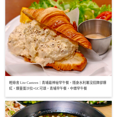
輕綠舍 Lite Canteen｜青埔最神祕早午餐，隱身水利署沒招牌卻爆
紅，爆量蛋沙拉+GC可頌，青埔早午餐，中壢早午餐