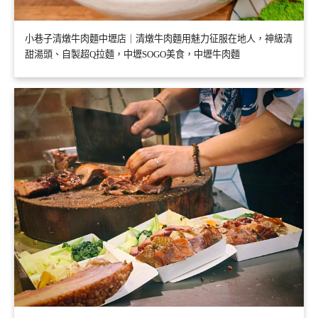
小巷子清燉牛肉麵中壢店｜清燉牛肉麵用魅力征服在地人，神級清
甜湯頭、自製超Q拉麵，中壢SOGO美食，中壢牛肉麵