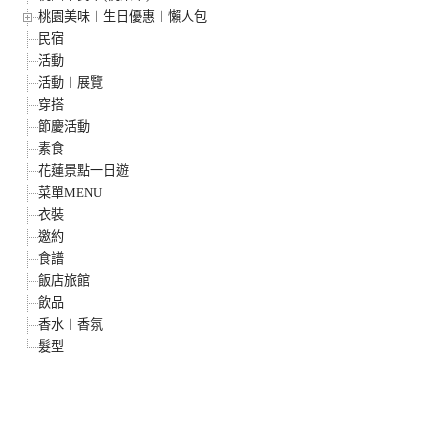
桃園美味︱生日優惠︱懶人包
民宿
活動
活動︱展覽
穿搭
節慶活動
素食
花蓮景點一日遊
菜單MENU
衣裝
邀約
食譜
飯店旅館
飲品
香水︱香氛
髮型