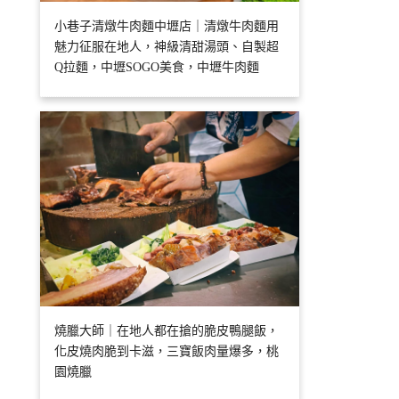
小巷子清燉牛肉麵中壢店｜清燉牛肉麵用
魅力征服在地人，神級清甜湯頭、自製超
Q拉麵，中壢SOGO美食，中壢牛肉麵
燒臘大師｜在地人都在搶的脆皮鴨腿飯，
化皮燒肉脆到卡滋，三寶飯肉量爆多，桃
園燒臘