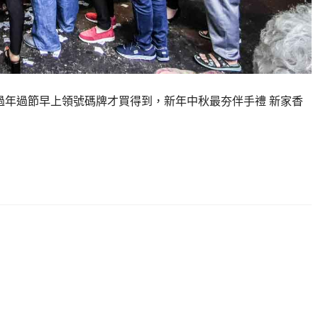
，過年過節早上領號碼牌才買得到，新年中秋最夯伴手禮 新家香