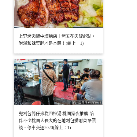
上野烤肉飯中壢總店｜烤五花肉飯必點，
附湯和辣菜脯才是本體！(線上：1)
兜刈包筒仔米糕四神湯|桃園宵夜推薦-陪
伴不少桃園人長大的在地刈包攤附菜單價
錢、停車交通2020(線上：1)