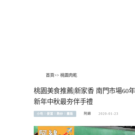
首頁
>>
桃園肉乾
桃園美食推薦|新家香 南門市場6
新年中秋最夯伴手禮
阿綿
2020-01-23
小吃︱便當︱熱炒︱攤販