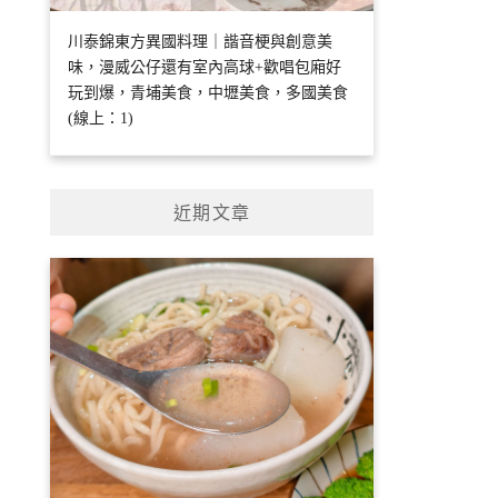
川泰錦東方異國料理｜諧音梗與創意美
味，漫威公仔還有室內高球+歡唱包廂好
玩到爆，青埔美食，中壢美食，多國美食
(線上：1)
近期文章