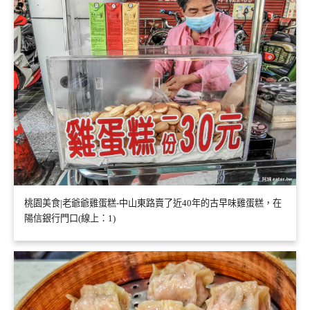
桃園美食|老爺爺雞蛋糕-中山東路賣了近40年的古早味雞蛋糕，在
陽信銀行門口(線上：1)