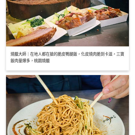
燒臘大師｜在地人都在搶的脆皮鴨腿飯，化皮燒肉脆到卡滋，三寶
飯肉量爆多，桃園燒臘