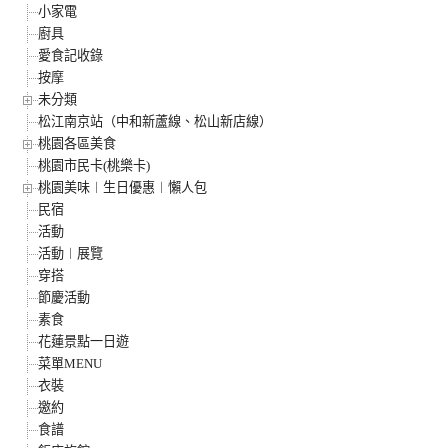
小家電
廚具
愛食記收錄
按摩
未分類
松江南京站（中和新蘆線、松山新店線）
桃園各區美食
桃園市民卡(桃樂卡)
桃園美味︱生日優惠︱懶人包
民宿
活動
活動︱展覽
穿搭
節慶活動
素食
花蓮景點一日遊
菜單MENU
衣裝
邀約
食譜