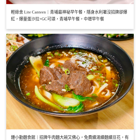
輕綠舍 Lite Canteen｜青埔最神祕早午餐，隱身水利署沒招牌卻爆
紅，爆量蛋沙拉+GC可頌，青埔早午餐，中壢早午餐
鍾小勤麵食館｜招牌牛肉麵大碗又佛心，免費續湯續麵續豆花，有