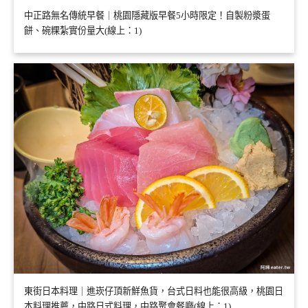
中正路無名傳統早餐｜桃園隱藏版早餐5小時限定！自製粉漿蛋
餅、碗粿紮實份量大(線上：1)
東街日本料理｜進崁仔頂新鮮魚貨，台式日料也能很高級，桃園日
本料理推薦，中路日式料理，中路聚會餐廳(線上：1)