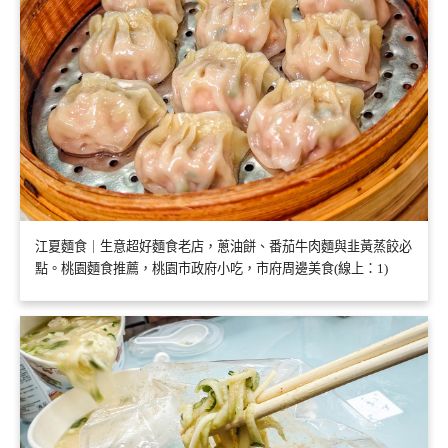
江夏麵食｜生意超好麵食老店，蔥油餅、番茄牛肉麵與韭黃蒸餃必
點。桃園麵食推薦，桃園市政府小吃，市府周邊美食(線上：1)