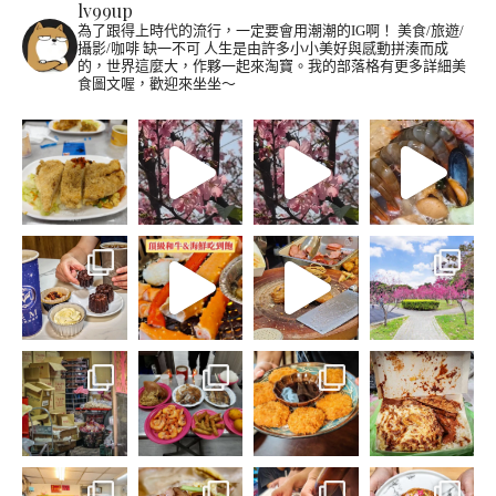
lv99up
為了跟得上時代的流行，一定要會用潮潮的IG啊！
美食/旅遊/
攝影/咖啡 缺一不可
人生是由許多小小美好與感動拼湊而成
的，世界這麼大，作夥一起來淘寶。我的部落格有更多詳細美
食圖文喔，歡迎來坐坐～