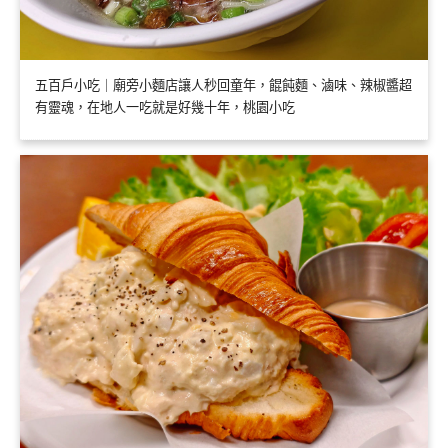
五百戶小吃｜廟旁小麵店讓人秒回童年，餛飩麵、滷味、辣椒醬超
有靈魂，在地人一吃就是好幾十年，桃園小吃