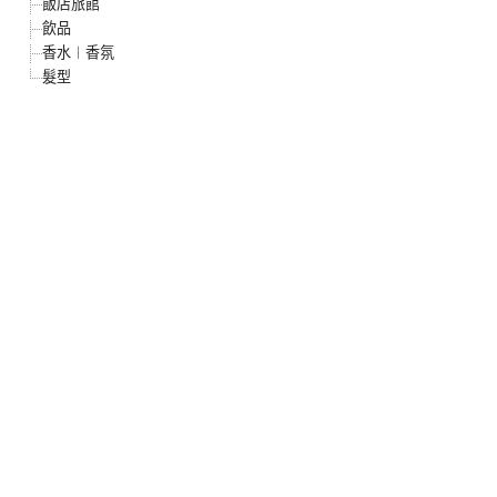
飯店旅館
飲品
香水︱香氛
髮型