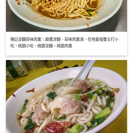
陳記涼麵蒜味肉羹｜麻醬涼麵、蒜味肉羹湯，在地最強雙主打小
吃，桃園小吃，桃園涼麵，桃園肉羹