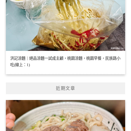
洪記涼麵｜絕品涼麵一試成主顧，桃園涼麵，桃園早餐，民族路小
吃(線上：1)
近期文章