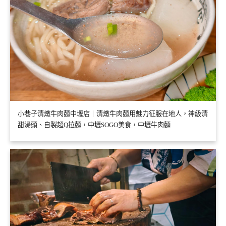
小巷子清燉牛肉麵中壢店｜清燉牛肉麵用魅力征服在地人，神級清
甜湯頭、自製超Q拉麵，中壢SOGO美食，中壢牛肉麵