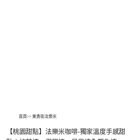
首頁
>>
東勇街法樂米
【桃園甜點】法樂米咖啡-獨家溫度手感甜