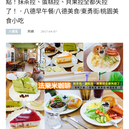
點！抹茶控、蛋糕控、貝果控全都失控
了！．八德早午餐/八德美食/東勇街/桃園美
食小吃
八德區
阿綿
2017-04-07