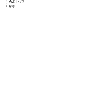
香水︱香氛
髮型