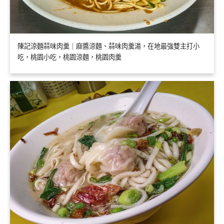
陳記涼麵蒜味肉羹｜麻醬涼麵、蒜味肉羹湯，在地最強雙主打小
吃，桃園小吃，桃園涼麵，桃園肉羹