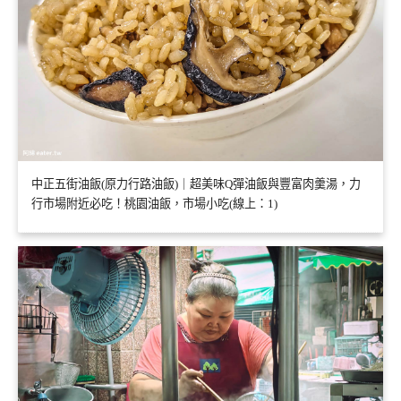
中正五街油飯(原力行路油飯)｜超美味Q彈油飯與豐富肉羹湯，力
行市場附近必吃！桃園油飯，市場小吃(線上：1)