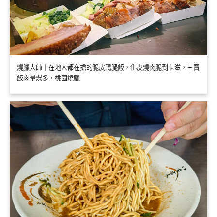
燒臘大師｜在地人都在搶的脆皮鴨腿飯，化皮燒肉脆到卡滋，三寶
飯肉量爆多，桃園燒臘