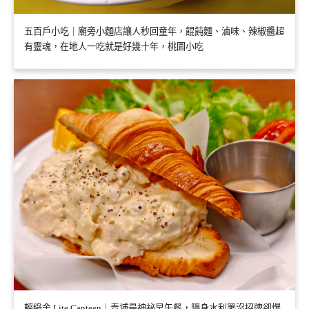
五百戶小吃｜廟旁小麵店讓人秒回童年，餛飩麵、滷味、辣椒醬超
有靈魂，在地人一吃就是好幾十年，桃園小吃
輕綠舍 Lite Canteen｜青埔最神祕早午餐，隱身水利署沒招牌卻爆