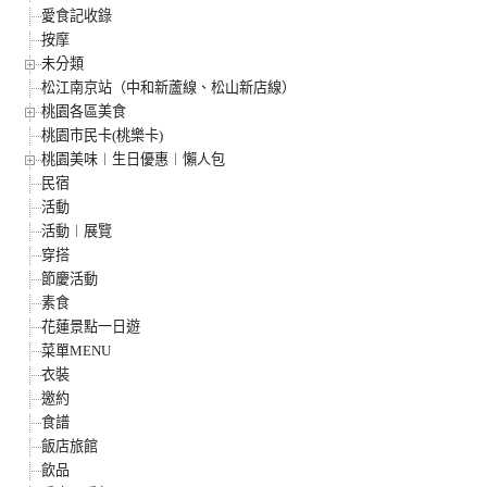
愛食記收錄
按摩
未分類
松江南京站（中和新蘆線、松山新店線）
桃園各區美食
桃園市民卡(桃樂卡)
桃園美味︱生日優惠︱懶人包
民宿
活動
活動︱展覽
穿搭
節慶活動
素食
花蓮景點一日遊
菜單MENU
衣裝
邀約
食譜
飯店旅館
飲品