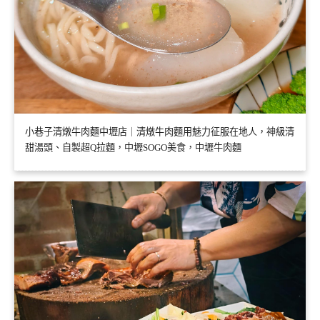
小巷子清燉牛肉麵中壢店｜清燉牛肉麵用魅力征服在地人，神級清
甜湯頭、自製超Q拉麵，中壢SOGO美食，中壢牛肉麵