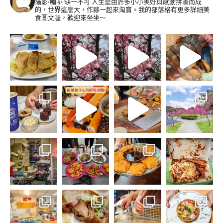
攝影/咖啡 缺一不可
人生是由許多小小美好與感動拼湊而成
的，世界這麼大，作夥一起來淘寶。我的部落格有更多詳細美
食圖文喔，歡迎來坐坐～