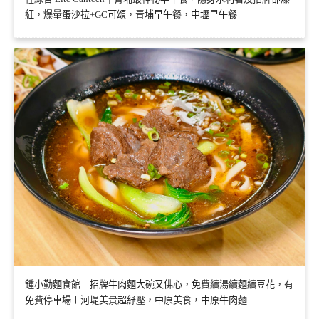
紅，爆量蛋沙拉+GC可頌，青埔早午餐，中壢早午餐
鍾小勤麵食館｜招牌牛肉麵大碗又佛心，免費續湯續麵續豆花，有
免費停車場＋河堤美景超紓壓，中原美食，中原牛肉麵