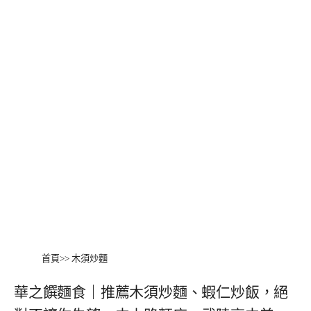
首頁
>>
木須炒麵
華之饌麵食｜推薦木須炒麵、蝦仁炒飯，絕