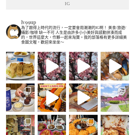
IG
lv99up
為了跟得上時代的流行，一定要會用潮潮的IG啊！
美食/旅遊/
攝影/咖啡 缺一不可
人生是由許多小小美好與感動拼湊而成
的，世界這麼大，作夥一起來淘寶。我的部落格有更多詳細美
食圖文喔，歡迎來坐坐～