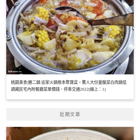
桃園美食|勝二鍋 這家火鍋根本聚寶盆，驚人大份量酸菜白肉鍋低
調藏民宅內附餐廳菜單價錢、停車交通2022(線上：1)
近期文章