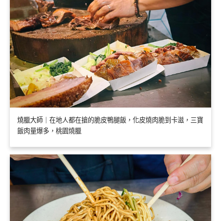
燒臘大師｜在地人都在搶的脆皮鴨腿飯，化皮燒肉脆到卡滋，三寶
飯肉量爆多，桃園燒臘