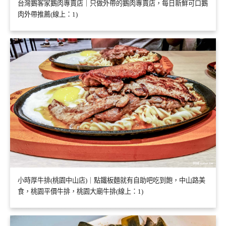
台灣鵝客家鵝肉專賣店｜只做外帶的鵝肉專賣店，每日新鮮可口鵝
肉外帶推薦(線上：1)
小時厚牛排(桃園中山店)｜點鐵板麵就有自助吧吃到飽，中山路美
食，桃園平價牛排，桃園大廟牛排(線上：1)