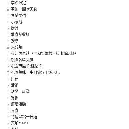
季節限定
宅配︱團購美食
宜蘭民宿
小家電
廚具
愛食記收錄
按摩
未分類
松江南京站（中和新蘆線、松山新店線）
桃園各區美食
桃園市民卡(桃樂卡)
桃園美味︱生日優惠︱懶人包
民宿
活動
活動︱展覽
穿搭
節慶活動
素食
花蓮景點一日遊
菜單MENU