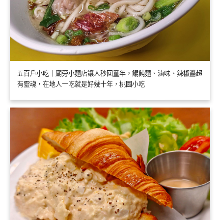
五百戶小吃｜廟旁小麵店讓人秒回童年，餛飩麵、滷味、辣椒醬超
有靈魂，在地人一吃就是好幾十年，桃園小吃