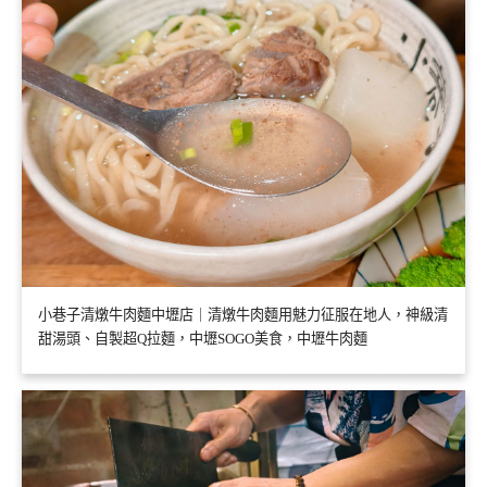
小巷子清燉牛肉麵中壢店｜清燉牛肉麵用魅力征服在地人，神級清
甜湯頭、自製超Q拉麵，中壢SOGO美食，中壢牛肉麵