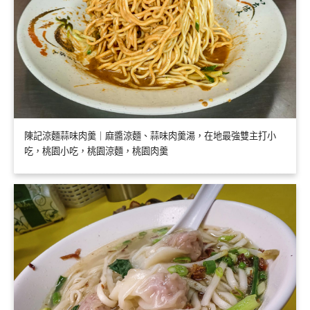
陳記涼麵蒜味肉羹｜麻醬涼麵、蒜味肉羹湯，在地最強雙主打小
吃，桃園小吃，桃園涼麵，桃園肉羹