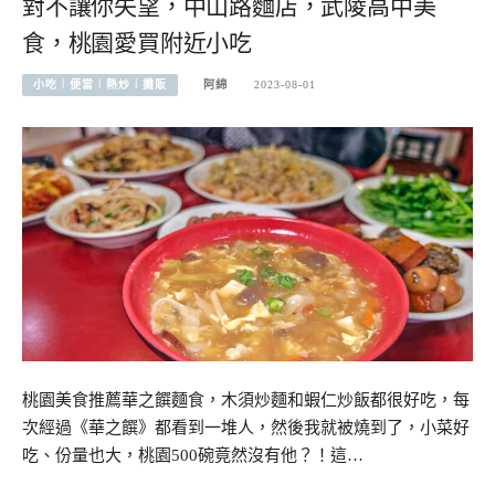
對不讓你失望，中山路麵店，武陵高中美
食，桃園愛買附近小吃
小吃︱便當︱熱炒︱攤販
阿綿
2023-08-01
桃園美食推薦華之饌麵食，木須炒麵和蝦仁炒飯都很好吃，每
次經過《華之饌》都看到一堆人，然後我就被燒到了，小菜好
吃、份量也大，桃園500碗竟然沒有他？！這…