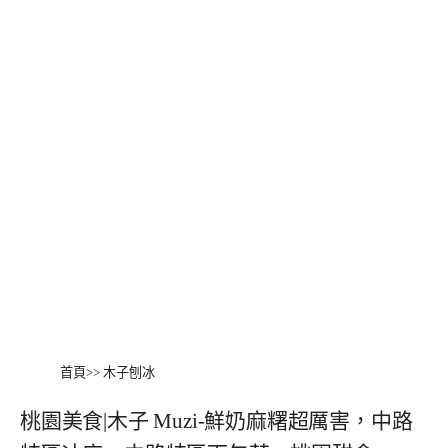
首頁
>>
木子刨冰
桃園美食|木子 Muzi-鮮奶麻糬超厲害，中路