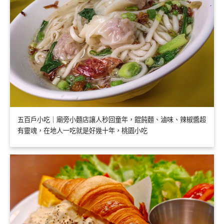
五百戶小吃｜廟旁小麵店讓人秒回童年，餛飩麵、滷味、辣椒醬超
有靈魂，在地人一吃就是好幾十年，桃園小吃