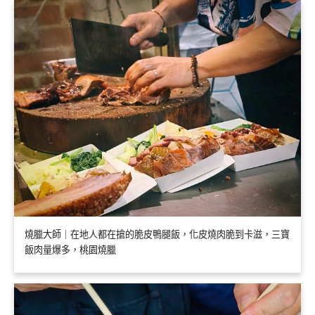
燒臘大師｜在地人都在搶的脆皮鴨腿飯，化皮燒肉脆到卡滋，三寶
飯肉量爆多，桃園燒臘