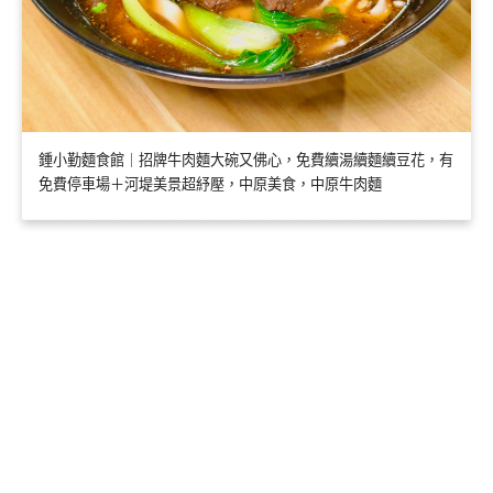
鍾小勤麵食館｜招牌牛肉麵大碗又佛心，免費續湯續麵續豆花，有
免費停車場＋河堤美景超紓壓，中原美食，中原牛肉麵