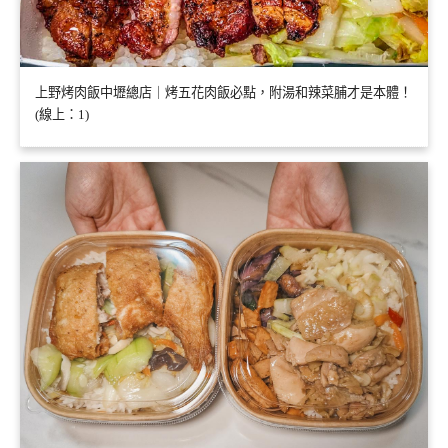
上野烤肉飯中壢總店｜烤五花肉飯必點，附湯和辣菜脯才是本體！
(線上：1)