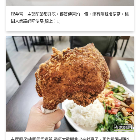
喫弁當｜主菜配菜都好吃，優質便當均一價，還有隱藏版便當，桃
園大業路必吃便當(線上：1)
有家廚房|桃園便當推薦-霸氣大雞腿拿出來就贏了，現炸雞腿+四道