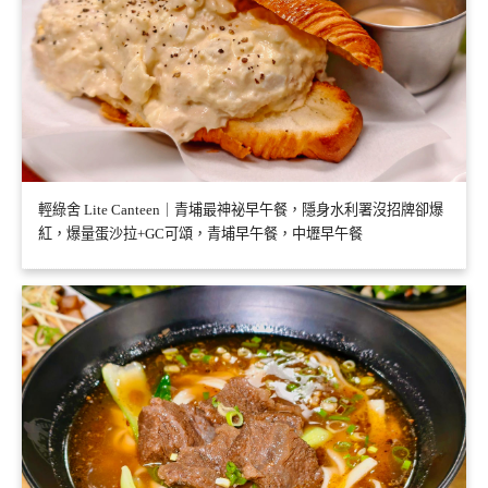
輕綠舍 Lite Canteen｜青埔最神祕早午餐，隱身水利署沒招牌卻爆
紅，爆量蛋沙拉+GC可頌，青埔早午餐，中壢早午餐