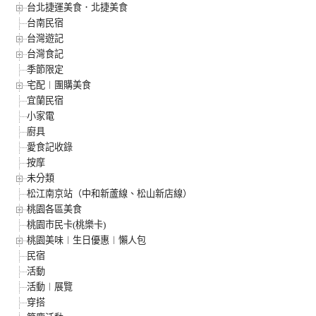
台北捷運美食．北捷美食
台南民宿
台灣遊記
台灣食記
季節限定
宅配︱團購美食
宜蘭民宿
小家電
廚具
愛食記收錄
按摩
未分類
松江南京站（中和新蘆線、松山新店線）
桃園各區美食
桃園市民卡(桃樂卡)
桃園美味︱生日優惠︱懶人包
民宿
活動
活動︱展覽
穿搭