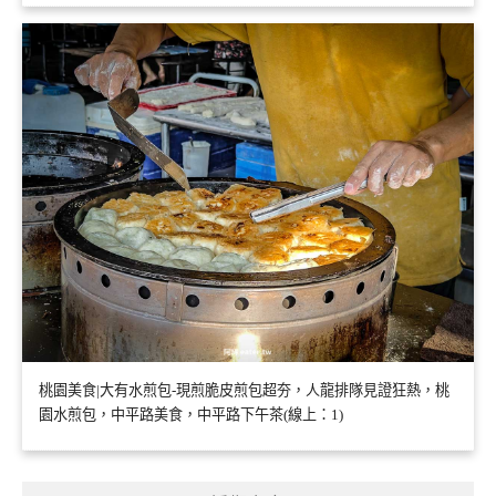
桃園美食|大有水煎包-現煎脆皮煎包超夯，人龍排隊見證狂熱，桃
園水煎包，中平路美食，中平路下午茶(線上：1)