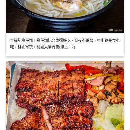
金福記擔仔麵｜擔仔麵比台南還好吃，宵夜不踩雷，中山路美食小
吃，桃園宵夜，桃園大廟宵夜(線上：2)