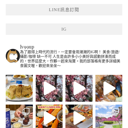
LINE訊息訂閱
IG
lv99up
為了跟得上時代的流行，一定要會用潮潮的IG啊！
美食/旅遊/
攝影/咖啡 缺一不可
人生是由許多小小美好與感動拼湊而成
的，世界這麼大，作夥一起來淘寶。我的部落格有更多詳細美
食圖文喔，歡迎來坐坐～