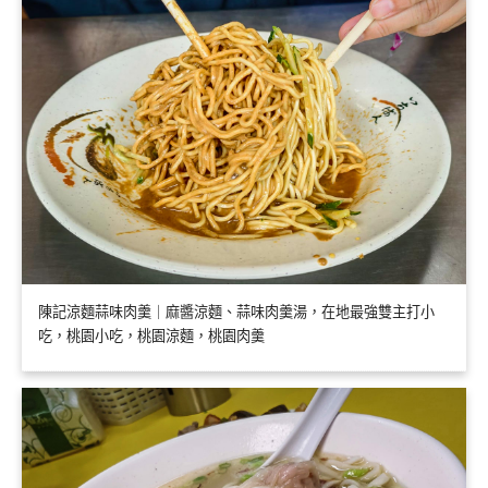
陳記涼麵蒜味肉羹｜麻醬涼麵、蒜味肉羹湯，在地最強雙主打小
吃，桃園小吃，桃園涼麵，桃園肉羹