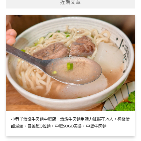
近期文章
小巷子清燉牛肉麵中壢店｜清燉牛肉麵用魅力征服在地人，神級清
甜湯頭、自製超Q拉麵，中壢SOGO美食，中壢牛肉麵