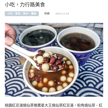
小吃，力行路美食
小吃︱便當︱熱炒︱攤販
阿綿
2024-12-19
桃園紅豆湯燒仙草推薦星大王燒仙草紅豆湯，粉角燒仙草、紅