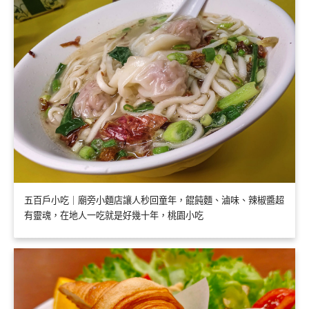
五百戶小吃｜廟旁小麵店讓人秒回童年，餛飩麵、滷味、辣椒醬超
有靈魂，在地人一吃就是好幾十年，桃園小吃