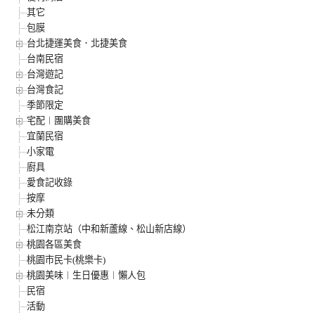
其它
包膜
台北捷運美食．北捷美食
台南民宿
台灣遊記
台灣食記
季節限定
宅配︱團購美食
宜蘭民宿
小家電
廚具
愛食記收錄
按摩
未分類
松江南京站（中和新蘆線、松山新店線）
桃園各區美食
桃園市民卡(桃樂卡)
桃園美味︱生日優惠︱懶人包
民宿
活動