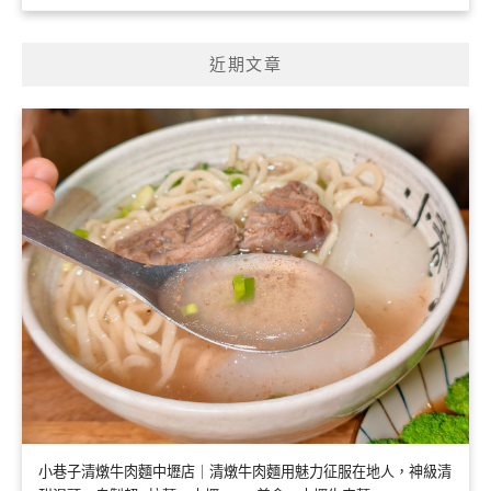
近期文章
小巷子清燉牛肉麵中壢店｜清燉牛肉麵用魅力征服在地人，神級清