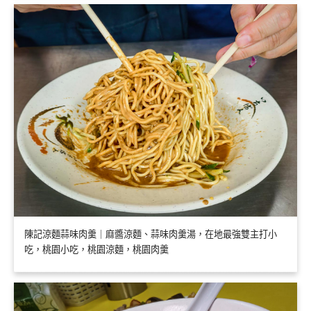
陳記涼麵蒜味肉羹｜麻醬涼麵、蒜味肉羹湯，在地最強雙主打小
吃，桃園小吃，桃園涼麵，桃園肉羹