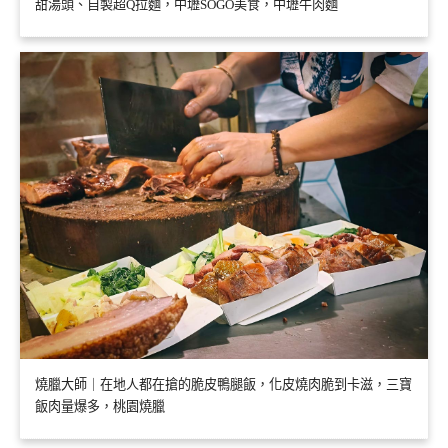
甜湯頭、自製超Q拉麵，中壢SOGO美食，中壢牛肉麵
燒臘大師｜在地人都在搶的脆皮鴨腿飯，化皮燒肉脆到卡滋，三寶
飯肉量爆多，桃園燒臘