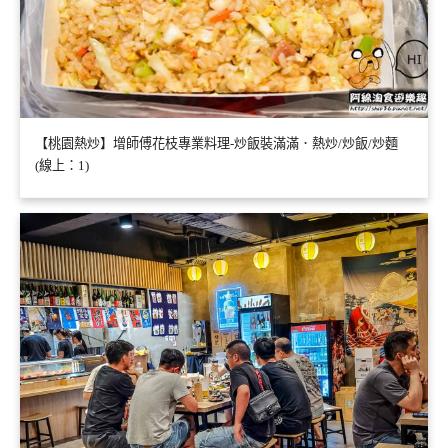
【桃園熱炒】增師傅花枝專業料理-炒飯裝滿滿．熱炒/炒飯/炒麵
(線上：1)