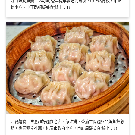
好口味魷魚羹 ｜24小時營業從早餐吃到宵夜，中正路宵夜，中正
路小吃，中正路銅板美食(線上：1)
江夏麵食｜生意超好麵食老店，蔥油餅、番茄牛肉麵與韭黃蒸餃必
點。桃園麵食推薦，桃園市政府小吃，市府周邊美食(線上：1)