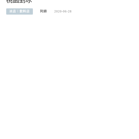
桃園剉冰
冰店︱飲料店
阿綿
2020-06-28