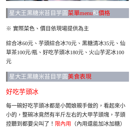
星大王黑糖米苔目芋圓
菜單menu
和
價格
※ 實際菜色、價目依現場提供為主
綜合冰60元、芋頭綜合冰70元、黑糖清冰35元、仙
草茶100元/瓶、好吃芋頭冰180元、火山芋泥冰100
元
星大王黑糖米苔目芋圓
美食表現
好吃芋頭冰
每一碗好吃芋頭冰都是小闆娘親手做的，看起來小
小的，整碗冰竟然有半斤左右的大甲芋頭塊，芋頭
控聽到都要尖叫了！
限內用
（內用還能加冰加糖）