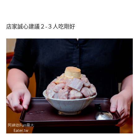
店家誠心建議２-３人吃剛好