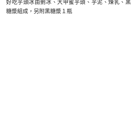
好吃芋頭冰由剉冰、大甲蜜芋頭、芋泥、煉乳、黑
糖漿組成，另附黑糖漿１瓶