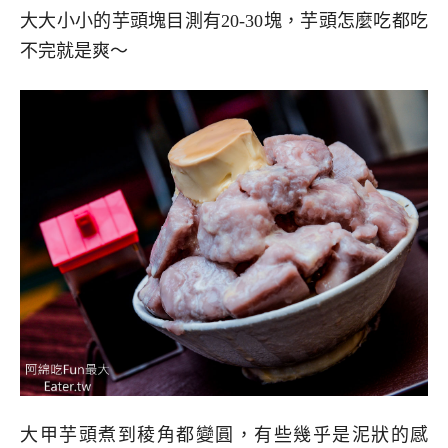
大大小小的芋頭塊目測有20-30塊，芋頭怎麼吃都吃
不完就是爽～
大甲芋頭煮到稜角都變圓，有些幾乎是泥狀的感