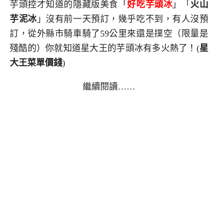
芋頭控才知道的隱藏版美食「
好吃芋頭冰
」「
火山
芋泥冰
」沒有前一天預訂，幾乎吃不到，有人沒預
訂，從外縣市騎車騎了59公里來還是撲空（限量是
殘酷的）你就知道星大王的芋頭冰有多火熱了！(
星
大王
菜單價錢
)
繼續閱讀……