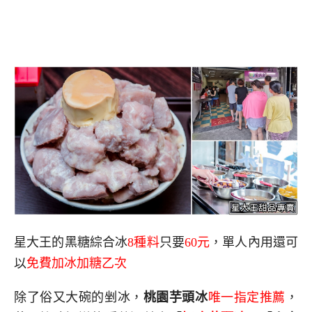
星大王的黑糖綜合冰
8種料
只要
60元
，單人內用還可
以
免費加冰加糖乙次
除了俗又大碗的剉冰，
桃園芋頭冰
唯一指定推薦
，