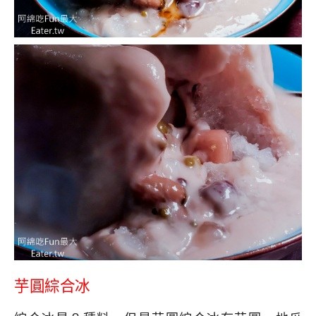
芋圓綜合冰