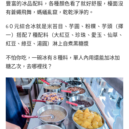
豐富的冰品配料，各種顏色看了就好舒服，檯面沒
有蒼蠅飛舞，螞蟻亂竄，乾乾淨淨的。
6０元綜合冰就是米苔目、芋圓、粉粿、芋頭（擇
一）搭配７種配料（大紅豆、珍珠、愛玉、仙草、
紅豆、綠豆、湯圓）淋上自煮黑糖漿
不怕你吃，一碗冰有８種料，單人內用還能加冰加
糖乙次，去哪裡找？