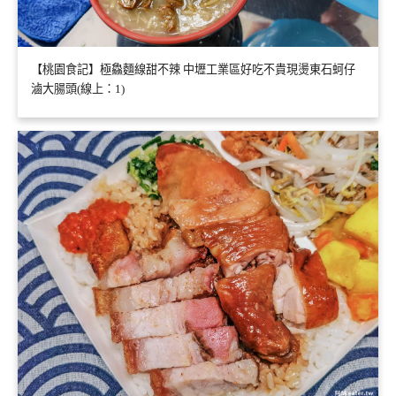
【桃園食記】極鱻麵線甜不辣 中壢工業區好吃不貴現燙東石蚵仔
滷大腸頭(線上：1)