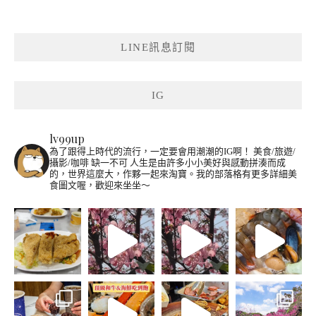
LINE訊息訂閱
IG
lv99up
為了跟得上時代的流行，一定要會用潮潮的IG啊！
美食/旅遊/
攝影/咖啡 缺一不可
人生是由許多小小美好與感動拼湊而成
的，世界這麼大，作夥一起來淘寶。我的部落格有更多詳細美
食圖文喔，歡迎來坐坐～