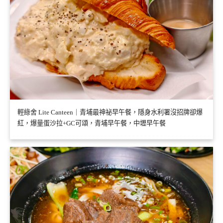
輕綠舍 Lite Canteen｜青埔最神祕早午餐，隱身水利署沒招牌卻爆
紅，爆量蛋沙拉+GC可頌，青埔早午餐，中壢早午餐