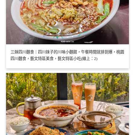
三妹四川麵食｜四川妹子的川味小麵館，午餐時間就排到爆，桃園
四川麵食，藝文特區美食，藝文特區小吃(線上：2)