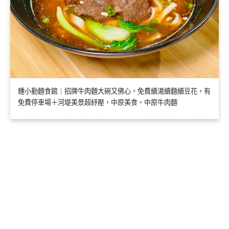
鍾小勤麵食館｜招牌牛肉麵大碗又佛心，免費續湯續麵續豆花，有
免費停車場＋河堤美景超紓壓，中原美食，中原牛肉麵