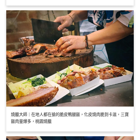
燒臘大師｜在地人都在搶的脆皮鴨腿飯，化皮燒肉脆到卡滋，三寶
飯肉量爆多，桃園燒臘