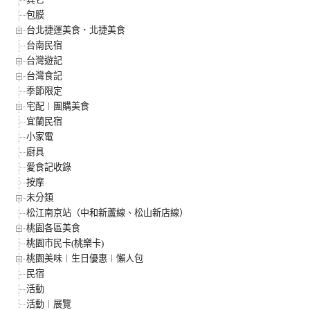
包膜
台北捷運美食．北捷美食
台南民宿
台灣遊記
台灣食記
季節限定
宅配︱團購美食
宜蘭民宿
小家電
廚具
愛食記收錄
按摩
未分類
松江南京站（中和新蘆線、松山新店線）
桃園各區美食
桃園市民卡(桃樂卡)
桃園美味︱生日優惠︱懶人包
民宿
活動
活動︱展覽