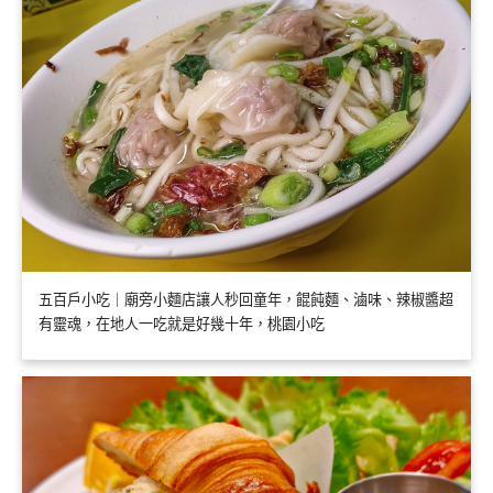
五百戶小吃｜廟旁小麵店讓人秒回童年，餛飩麵、滷味、辣椒醬超
有靈魂，在地人一吃就是好幾十年，桃園小吃