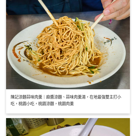
陳記涼麵蒜味肉羹｜麻醬涼麵、蒜味肉羹湯，在地最強雙主打小
吃，桃園小吃，桃園涼麵，桃園肉羹