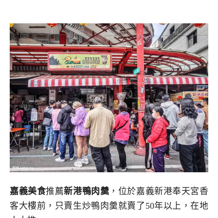
嘉義美食
推薦
新港鴨肉羹
，位於嘉義新港奉天宮香
客大樓前，只賣生炒鴨肉羹就賣了50年以上，在地