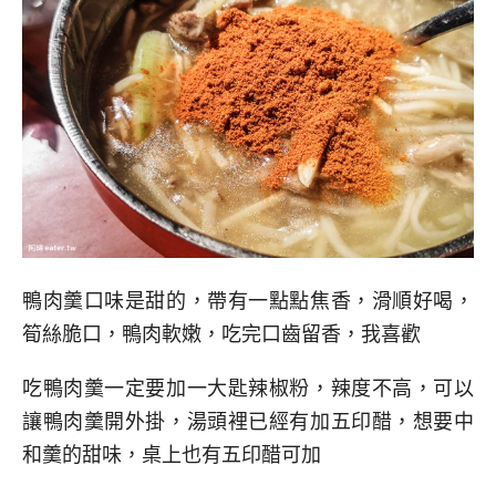
鴨肉羹口味是甜的，帶有一點點焦香，滑順好喝，
筍絲脆口，鴨肉軟嫩，吃完口齒留香，我喜歡
吃鴨肉羹一定要加一大匙辣椒粉，辣度不高，可以
讓鴨肉羹開外掛，湯頭裡已經有加五印醋，想要中
和羹的甜味，桌上也有五印醋可加