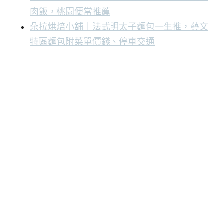
肉飯，桃園便當推薦
朵拉烘焙小舖｜法式明太子麵包一生推，藝文
特區麵包附菜單價錢、停車交通