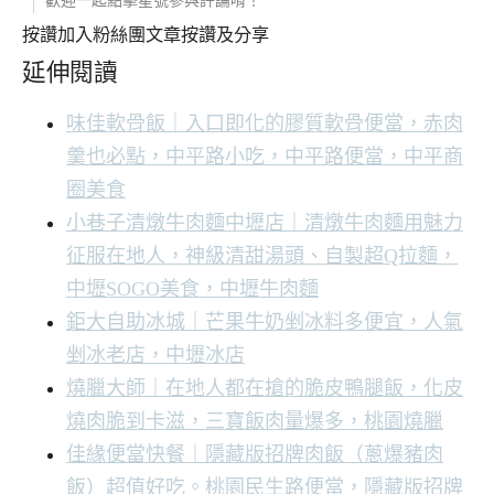
歡迎一起點擊星號參與評論唷！
按讚加入粉絲團
文章按讚及分享
延伸閱讀
味佳軟骨飯｜入口即化的膠質軟骨便當，赤肉
羹也必點，中平路小吃，中平路便當，中平商
圈美食
小巷子清燉牛肉麵中壢店｜清燉牛肉麵用魅力
征服在地人，神級清甜湯頭、自製超Q拉麵，
中壢SOGO美食，中壢牛肉麵
鉅大自助冰城｜芒果牛奶剉冰料多便宜，人氣
剉冰老店，中壢冰店
燒臘大師｜在地人都在搶的脆皮鴨腿飯，化皮
燒肉脆到卡滋，三寶飯肉量爆多，桃園燒臘
佳緣便當快餐｜隱藏版招牌肉飯（蔥爆豬肉
飯）超值好吃。桃園民生路便當，隱藏版招牌