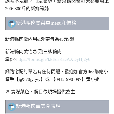
鍋裡不是麵，而是筍絲，新港鴨肉羹每天都要用上
200~300斤的新鮮筍絲
新港鴨肉羹菜單menu和價格
新港鴨肉羹內用&外帶皆為45元/碗
新港鴨肉羹宅急便(三柳鴨肉
羹)>>
https://forms.gle/kkEdsKacAXDyHj2y6
網路宅配訂單若有任何問題，歡迎加官方line聯絡小
幫手【@570jygyy】或 【0912-990-097】黃小姐
※ 實際菜色、價目依現場提供為主
新港鴨肉羹美食表現