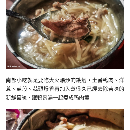
南部小吃就是要吃大火爆炒的鑊氣，土番鴨肉、洋
蔥、蔥段、蒜頭爆香再加入煮很久已經去除苦味的
新鮮筍絲，跟鴨骨湯一起煮成鴨肉羹