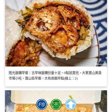
陸光飯糰早餐｜古早味飯糰份量十足，9點就賣完，大業寶山黃昏
市場小吃，寶山街早餐，大有商圈早點(線上：2)