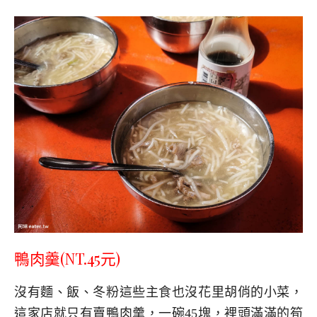
鴨肉羹(NT.45元)
沒有麵、飯、冬粉這些主食也沒花里胡俏的小菜，
這家店就只有賣鴨肉羹，一碗45塊，裡頭滿滿的筍