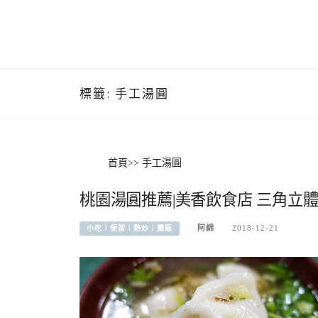
標籤:
手工湯圓
首頁
>>
手工湯圓
桃園湯圓推薦|美香飲食店 三角立
阿綿
2018-12-21
小吃︱便當︱熱炒︱攤販