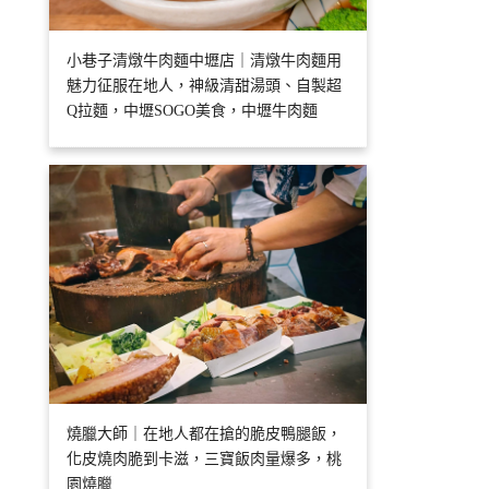
小巷子清燉牛肉麵中壢店｜清燉牛肉麵用
魅力征服在地人，神級清甜湯頭、自製超
Q拉麵，中壢SOGO美食，中壢牛肉麵
燒臘大師｜在地人都在搶的脆皮鴨腿飯，
化皮燒肉脆到卡滋，三寶飯肉量爆多，桃
園燒臘