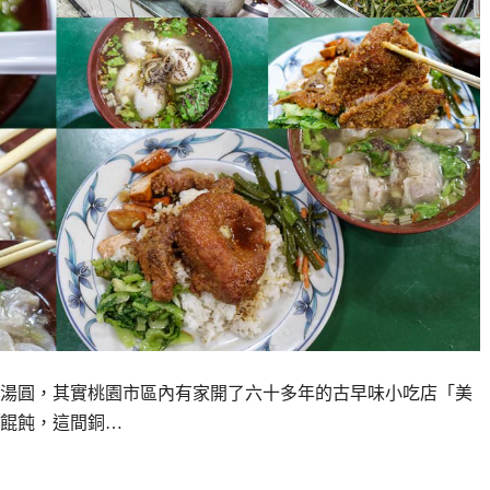
湯圓，其實桃園市區內有家開了六十多年的古早味小吃店「美
餛飩，這間銅…