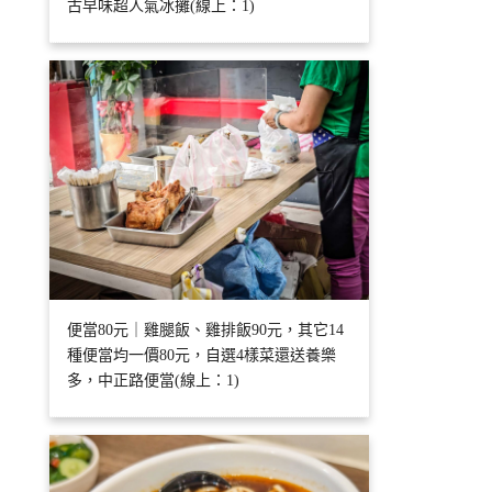
古早味超人氣冰攤(線上：1)
便當80元｜雞腿飯、雞排飯90元，其它14
種便當均一價80元，自選4樣菜還送養樂
多，中正路便當(線上：1)