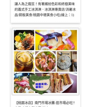
讓人為之瘋狂！有著繽紛色彩和終極美味
的義式手工冰淇淋．冰淇淋專賣店/消暑冰
品/銅板美食/桃園中壢美食小吃(線上：1)
【桃園冰店】南門市場冰攤-逛市場必吃!!