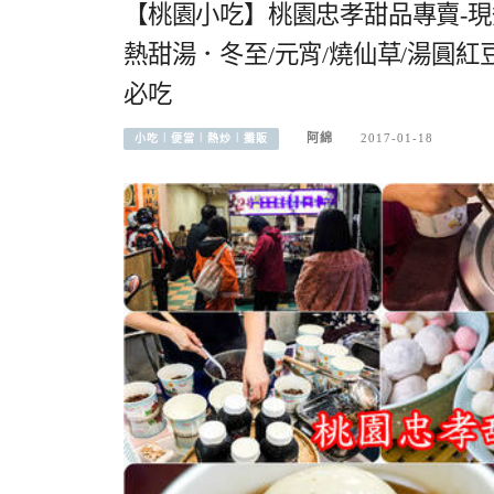
【桃園小吃】桃園忠孝甜品專賣-
熱甜湯．冬至/元宵/燒仙草/湯圓紅
必吃
阿綿
2017-01-18
小吃︱便當︱熱炒︱攤販