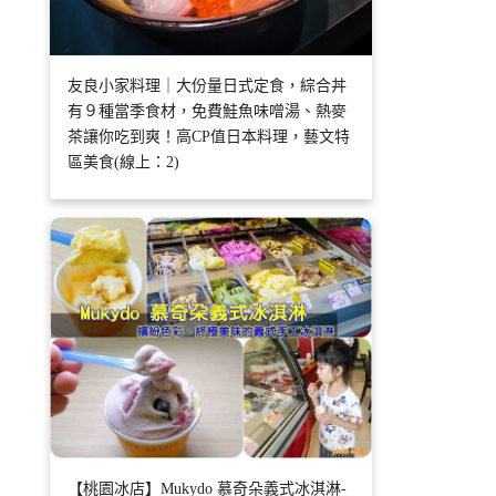
友良小家料理｜大份量日式定食，綜合丼
有９種當季食材，免費鮭魚味噌湯、熱麥
茶讓你吃到爽！高CP值日本料理，藝文特
區美食(線上：2)
【桃園冰店】Mukydo 慕奇朵義式冰淇淋-