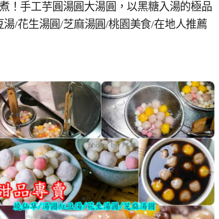
現煮！手工芋圓湯圓大湯圓，以黑糖入湯的極品
豆湯/花生湯圓/芝麻湯圓/桃園美食/在地人推薦