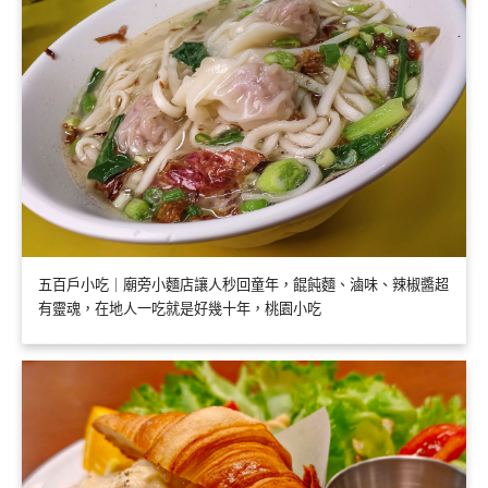
五百戶小吃｜廟旁小麵店讓人秒回童年，餛飩麵、滷味、辣椒醬超
有靈魂，在地人一吃就是好幾十年，桃園小吃