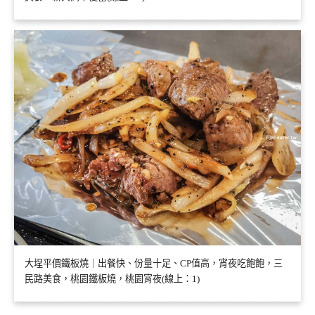
大埕平價鐵板燒｜出餐快、份量十足、CP值高，宵夜吃飽飽，三
民路美食，桃園鐵板燒，桃園宵夜(線上：1)