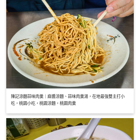
陳記涼麵蒜味肉羹｜麻醬涼麵、蒜味肉羹湯，在地最強雙主打小
吃，桃園小吃，桃園涼麵，桃園肉羹