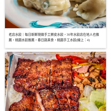
老店水餃｜每日新鮮現做手工擀皮水餃，30年水餃店在地人也推
薦，桃園水餃推薦，春日路美食，桃園手工水餃(線上：4)