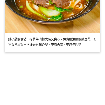
鍾小勤麵食館｜招牌牛肉麵大碗又佛心，免費續湯續麵續豆花，有
免費停車場＋河堤美景超紓壓，中原美食，中原牛肉麵