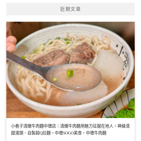
近期文章
小巷子清燉牛肉麵中壢店｜清燉牛肉麵用魅力征服在地人，神級清
甜湯頭、自製超Q拉麵，中壢SOGO美食，中壢牛肉麵