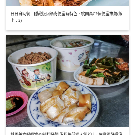
日日自助餐｜隱藏版回鍋肉便當有特色，桃園高CP值便當推薦(線
上：2)
桃園美食|陳家魯肉飯切仔麵-沒招牌低調人氣老店，生意很好還沒