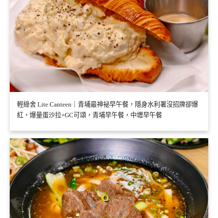
輕綠舍 Lite Canteen｜青埔最神祕早午餐，隱身水利署沒招牌卻爆
紅，爆量蛋沙拉+GC可頌，青埔早午餐，中壢早午餐