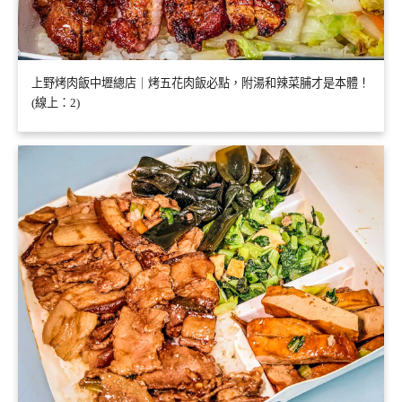
上野烤肉飯中壢總店｜烤五花肉飯必點，附湯和辣菜脯才是本體！
(線上：2)