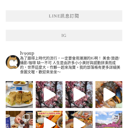
LINE訊息訂閱
IG
lv99up
為了跟得上時代的流行，一定要會用潮潮的IG啊！
美食/旅遊/
攝影/咖啡 缺一不可
人生是由許多小小美好與感動拼湊而成
的，世界這麼大，作夥一起來淘寶。我的部落格有更多詳細美
食圖文喔，歡迎來坐坐～