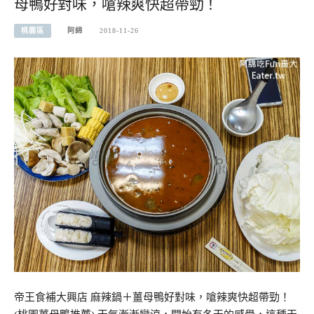
母鴨好對味，嗆辣爽快超帶勁！
桃園區
阿綿
2018-11-26
帝王食補大興店 麻辣鍋＋薑母鴨好對味，嗆辣爽快超帶勁！