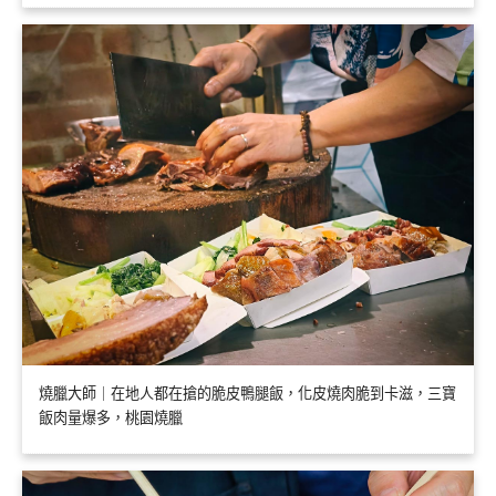
燒臘大師｜在地人都在搶的脆皮鴨腿飯，化皮燒肉脆到卡滋，三寶
飯肉量爆多，桃園燒臘