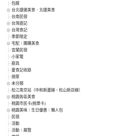
包膜
台北捷運美食．北捷美食
台南民宿
台灣遊記
台灣食記
季節限定
宅配︱團購美食
宜蘭民宿
小家電
廚具
愛食記收錄
按摩
未分類
松江南京站（中和新蘆線、松山新店線）
桃園各區美食
桃園市民卡(桃樂卡)
桃園美味︱生日優惠︱懶人包
民宿
活動
活動︱展覽