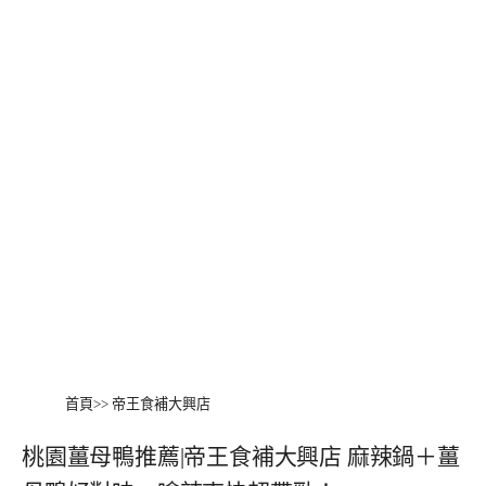
首頁
>>
帝王食補大興店
桃園薑母鴨推薦|帝王食補大興店 麻辣鍋＋薑