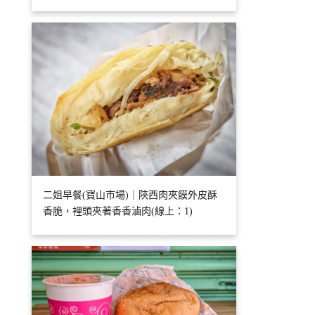
二姐早餐(寶山市場)｜陝西肉夾饃外皮酥
香脆，裡頭夾著香香滷肉(線上：1)