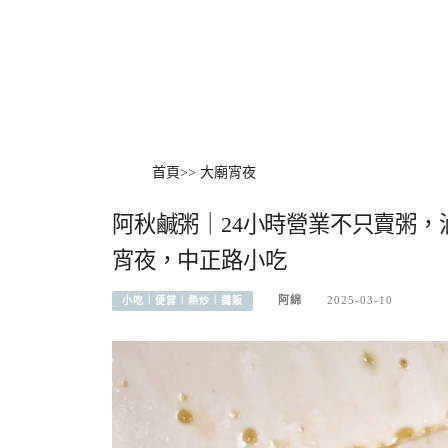
首頁
>>
大廟宵夜
阿秋鹹粥｜24小時營業不只賣粥，
宵夜，中正路小吃
阿綿
2025-03-10
小吃︱便當︱熱炒︱攤販