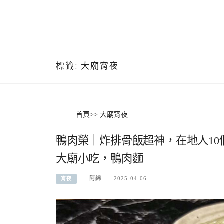
標籤:
大廟宵夜
首頁
>>
大廟宵夜
鴨肉榮｜炸排骨飯超神，在地人10
大廟小吃，鴨肉麵
阿綿
2025-04-06
宵夜