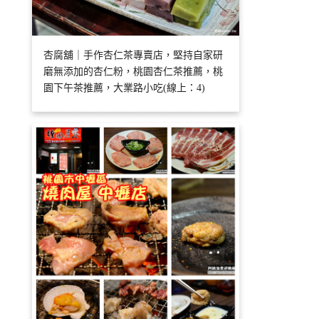
杏腐舖｜手作杏仁茶專賣店，堅持自家研
磨無添加的杏仁粉，桃園杏仁茶推薦，桃
園下午茶推薦，大業路小吃(線上：4)