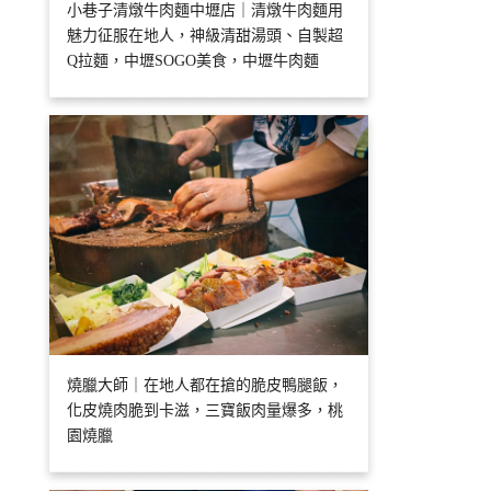
小巷子清燉牛肉麵中壢店｜清燉牛肉麵用
魅力征服在地人，神級清甜湯頭、自製超
Q拉麵，中壢SOGO美食，中壢牛肉麵
燒臘大師｜在地人都在搶的脆皮鴨腿飯，
化皮燒肉脆到卡滋，三寶飯肉量爆多，桃
園燒臘