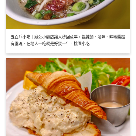
五百戶小吃｜廟旁小麵店讓人秒回童年，餛飩麵、滷味、辣椒醬超
有靈魂，在地人一吃就是好幾十年，桃園小吃