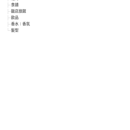
食譜
飯店旅館
飲品
香水︱香氛
髮型