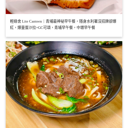
輕綠舍 Lite Canteen｜青埔最神祕早午餐，隱身水利署沒招牌卻爆
紅，爆量蛋沙拉+GC可頌，青埔早午餐，中壢早午餐