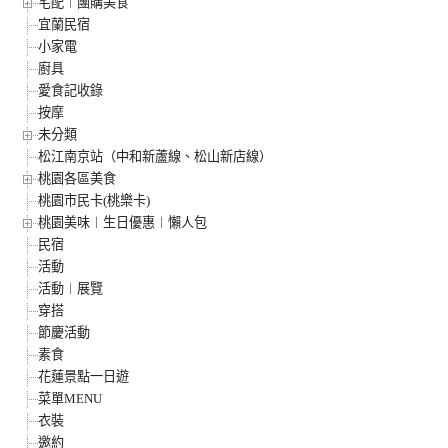
宅配︱團購美食
宜蘭民宿
小家電
廚具
愛食記收錄
按摩
未分類
松江南京站（中和新蘆線、松山新店線）
桃園各區美食
桃園市民卡(桃樂卡)
桃園美味︱生日優惠︱懶人包
民宿
活動
活動︱展覽
穿搭
節慶活動
素食
花蓮景點一日遊
菜單MENU
衣裝
邀約