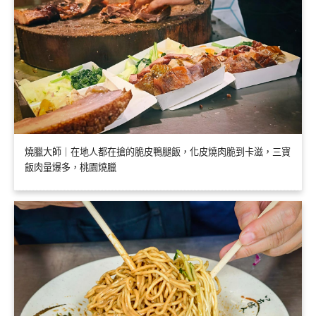
燒臘大師｜在地人都在搶的脆皮鴨腿飯，化皮燒肉脆到卡滋，三寶
飯肉量爆多，桃園燒臘