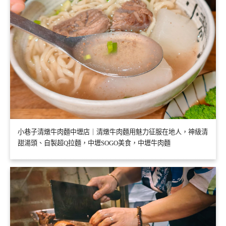
小巷子清燉牛肉麵中壢店｜清燉牛肉麵用魅力征服在地人，神級清
甜湯頭、自製超Q拉麵，中壢SOGO美食，中壢牛肉麵