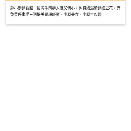
鍾小勤麵食館｜招牌牛肉麵大碗又佛心，免費續湯續麵續豆花，有
免費停車場＋河堤美景超紓壓，中原美食，中原牛肉麵