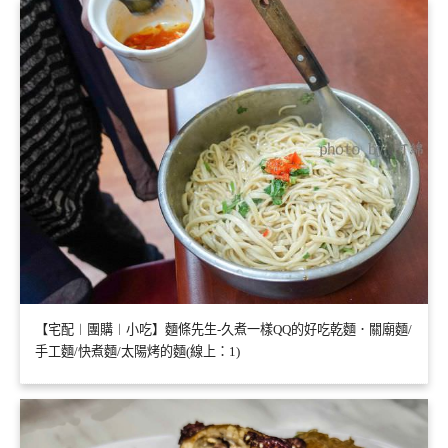
【宅配︱團購︱小吃】麵條先生-久煮一樣QQ的好吃乾麵．關廟麵/
手工麵/快煮麵/太陽烤的麵(線上：1)