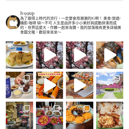
lv99up
為了跟得上時代的流行，一定要會用潮潮的IG啊！
美食/旅遊/
攝影/咖啡 缺一不可
人生是由許多小小美好與感動拼湊而成
的，世界這麼大，作夥一起來淘寶。我的部落格有更多詳細美
食圖文喔，歡迎來坐坐～