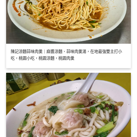
陳記涼麵蒜味肉羹｜麻醬涼麵、蒜味肉羹湯，在地最強雙主打小
吃，桃園小吃，桃園涼麵，桃園肉羹