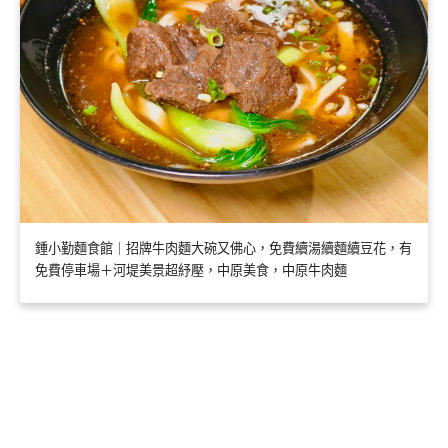
鍾小勤麵食館｜招牌牛肉麵大碗又佛心，免費續湯續麵續豆花，有
免費停車場＋河堤美景超紓壓，中原美食，中原牛肉麵