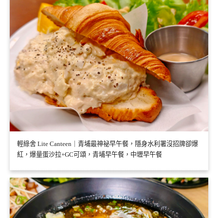
輕綠舍 Lite Canteen｜青埔最神祕早午餐，隱身水利署沒招牌卻爆
紅，爆量蛋沙拉+GC可頌，青埔早午餐，中壢早午餐