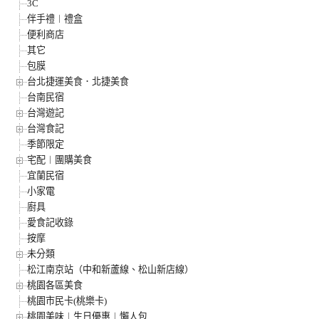
3C
伴手禮︱禮盒
便利商店
其它
包膜
台北捷運美食．北捷美食
台南民宿
台灣遊記
台灣食記
季節限定
宅配︱團購美食
宜蘭民宿
小家電
廚具
愛食記收錄
按摩
未分類
松江南京站（中和新蘆線、松山新店線）
桃園各區美食
桃園市民卡(桃樂卡)
桃園美味︱生日優惠︱懶人包