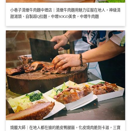
小巷子清燉牛肉麵中壢店｜清燉牛肉麵用魅力征服在地人，神級清
甜湯頭、自製超Q拉麵，中壢SOGO美食，中壢牛肉麵
燒臘大師｜在地人都在搶的脆皮鴨腿飯，化皮燒肉脆到卡滋，三寶