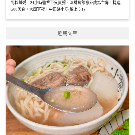
阿秋鹹粥｜24小時營業不只賣粥，滷排骨飯意外成為主角，捷運
G08美食，大廟宵夜，中正路小吃(線上：1)
近期文章