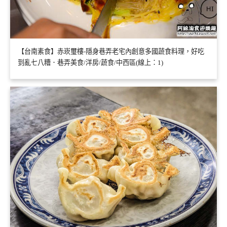
【台南素食】赤崁璽樓-隱身巷弄老宅內創意多國蔬食料理，好吃
到亂七八糟．巷弄美食/洋房/蔬食/中西區(線上：1)