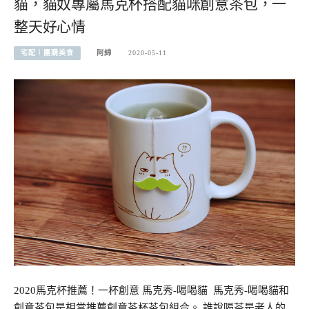
貓，貓奴專屬馬克杯搭配貓咪創意茶包，一
整天好心情
宅配︱團購美食
阿綿
2020-05-11
2020馬克杯推薦！一杯創意 馬克秀-喝喝貓 馬克秀-喝喝貓和
創意茶包是相當推薦創意茶杯茶包組合。 誰說喝茶是老人的