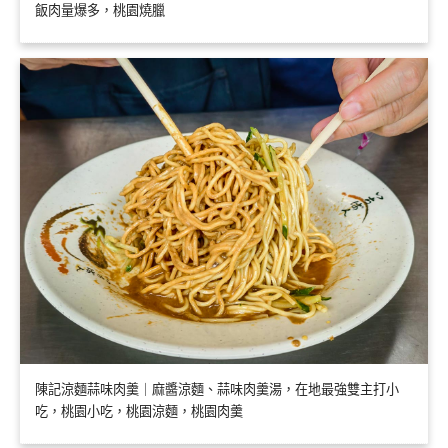
飯肉量爆多，桃園燒臘
陳記涼麵蒜味肉羹｜麻醬涼麵、蒜味肉羹湯，在地最強雙主打小
吃，桃園小吃，桃園涼麵，桃園肉羹