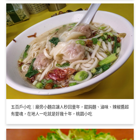
五百戶小吃｜廟旁小麵店讓人秒回童年，餛飩麵、滷味、辣椒醬超
有靈魂，在地人一吃就是好幾十年，桃園小吃