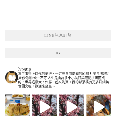
LINE訊息訂閱
IG
lv99up
為了跟得上時代的流行，一定要會用潮潮的IG啊！
美食/旅遊/
攝影/咖啡 缺一不可
人生是由許多小小美好與感動拼湊而成
的，世界這麼大，作夥一起來淘寶。我的部落格有更多詳細美
食圖文喔，歡迎來坐坐～