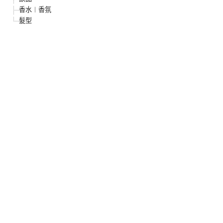
香水︱香氛
髮型