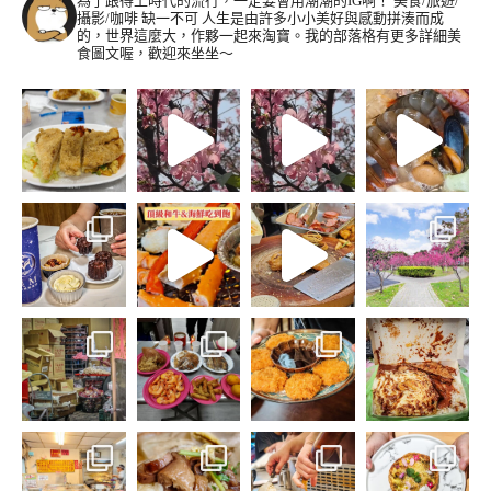
為了跟得上時代的流行，一定要會用潮潮的IG啊！
美食/旅遊/
攝影/咖啡 缺一不可
人生是由許多小小美好與感動拼湊而成
的，世界這麼大，作夥一起來淘寶。我的部落格有更多詳細美
食圖文喔，歡迎來坐坐～