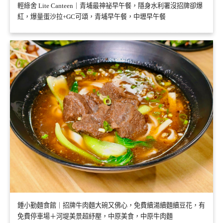
輕綠舍 Lite Canteen｜青埔最神祕早午餐，隱身水利署沒招牌卻爆
紅，爆量蛋沙拉+GC可頌，青埔早午餐，中壢早午餐
鍾小勤麵食館｜招牌牛肉麵大碗又佛心，免費續湯續麵續豆花，有
免費停車場＋河堤美景超紓壓，中原美食，中原牛肉麵