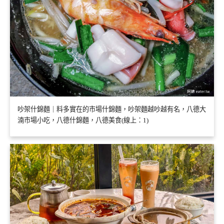
吵架什錦麵｜料多實在的市場什錦麵，吵架麵越吵越有名，八德大
湳市場小吃，八德什錦麵，八德美食(線上：1)