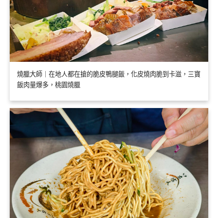
燒臘大師｜在地人都在搶的脆皮鴨腿飯，化皮燒肉脆到卡滋，三寶
飯肉量爆多，桃園燒臘