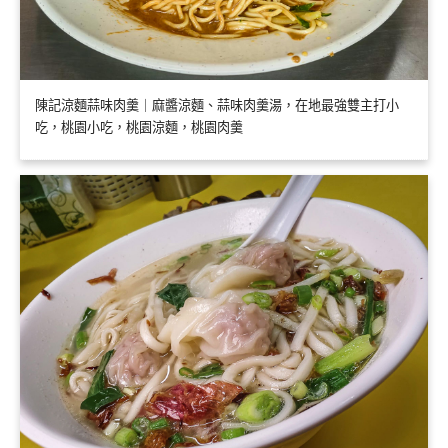
陳記涼麵蒜味肉羹｜麻醬涼麵、蒜味肉羹湯，在地最強雙主打小
吃，桃園小吃，桃園涼麵，桃園肉羹