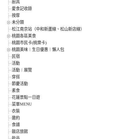
廚具
愛食記收錄
按摩
未分類
松江南京站（中和新蘆線、松山新店線）
桃園各區美食
桃園市民卡(桃樂卡)
桃園美味︱生日優惠︱懶人包
民宿
活動
活動︱展覽
穿搭
節慶活動
素食
花蓮景點一日遊
菜單MENU
衣裝
邀約
食譜
飯店旅館
飲品