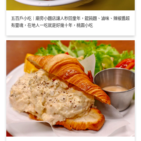
五百戶小吃｜廟旁小麵店讓人秒回童年，餛飩麵、滷味、辣椒醬超
有靈魂，在地人一吃就是好幾十年，桃園小吃