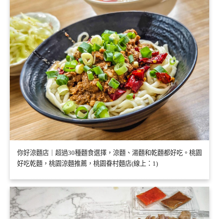
你好涼麵店｜超過30種麵食選擇，涼麵、湯麵和乾麵都好吃。桃園
好吃乾麵，桃園涼麵推薦，桃園眷村麵店(線上：1)