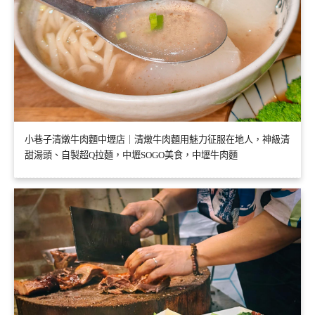
小巷子清燉牛肉麵中壢店｜清燉牛肉麵用魅力征服在地人，神級清
甜湯頭、自製超Q拉麵，中壢SOGO美食，中壢牛肉麵