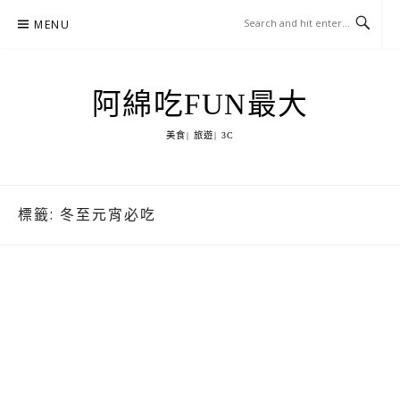
Skip
MENU
to
content
阿綿吃FUN最大
美食| 旅遊| 3C
標籤:
冬至元宵必吃