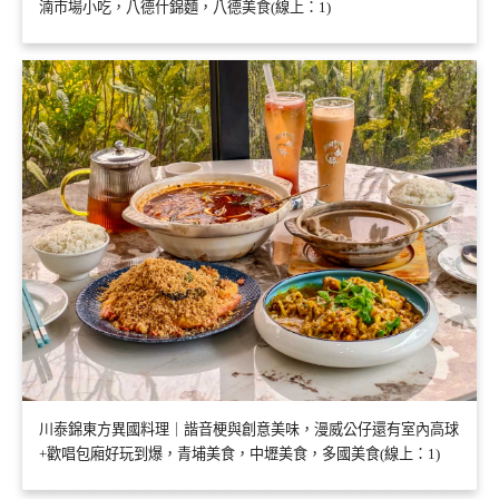
湳市場小吃，八德什錦麵，八德美食(線上：1)
川泰錦東方異國料理｜諧音梗與創意美味，漫威公仔還有室內高球
+歡唱包廂好玩到爆，青埔美食，中壢美食，多國美食(線上：1)