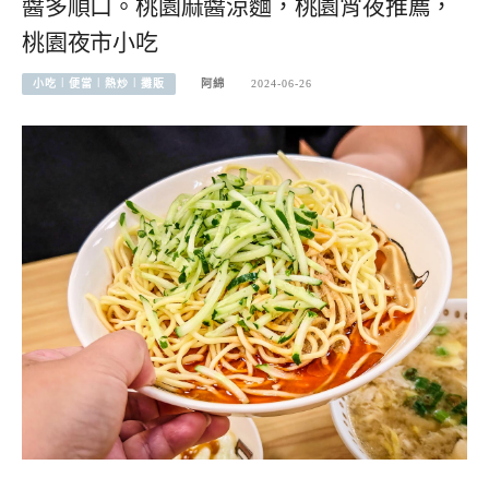
醬多順口。桃園麻醬涼麵，桃園宵夜推薦，
桃園夜市小吃
小吃︱便當︱熱炒︱攤販
阿綿
2024-06-26