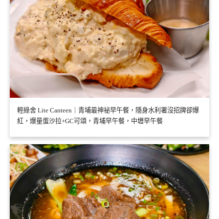
輕綠舍 Lite Canteen｜青埔最神祕早午餐，隱身水利署沒招牌卻爆
紅，爆量蛋沙拉+GC可頌，青埔早午餐，中壢早午餐