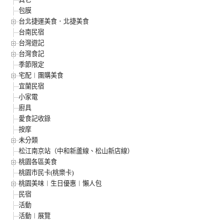
包膜
台北捷運美食．北捷美食
台南民宿
台灣遊記
台灣食記
季節限定
宅配︱團購美食
宜蘭民宿
小家電
廚具
愛食記收錄
按摩
未分類
松江南京站（中和新蘆線、松山新店線）
桃園各區美食
桃園市民卡(桃樂卡)
桃園美味︱生日優惠︱懶人包
民宿
活動
活動︱展覽