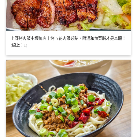
上野烤肉飯中壢總店｜烤五花肉飯必點，附湯和辣菜脯才是本體！
(線上：1)