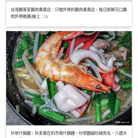
台灣鵝客家鵝肉專賣店｜只做外帶的鵝肉專賣店，每日新鮮可口鵝
肉外帶推薦(線上：1)
吵架什錦麵｜料多實在的市場什錦麵，吵架麵越吵越有名，八德大