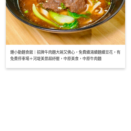
鍾小勤麵食館｜招牌牛肉麵大碗又佛心，免費續湯續麵續豆花，有
免費停車場＋河堤美景超紓壓，中原美食，中原牛肉麵