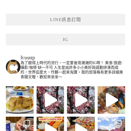
LINE訊息訂閱
IG
lv99up
為了跟得上時代的流行，一定要會用潮潮的IG啊！
美食/旅遊/
攝影/咖啡 缺一不可
人生是由許多小小美好與感動拼湊而成
的，世界這麼大，作夥一起來淘寶。我的部落格有更多詳細美
食圖文喔，歡迎來坐坐～