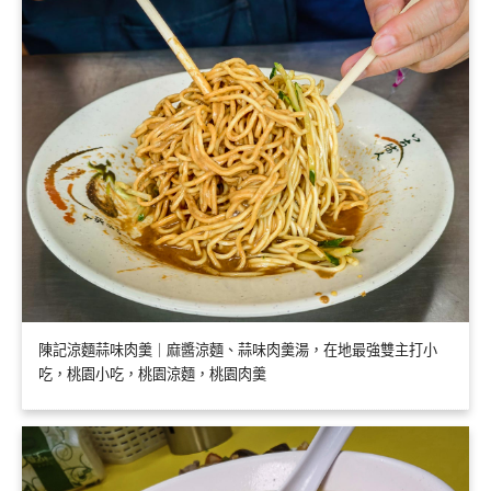
陳記涼麵蒜味肉羹｜麻醬涼麵、蒜味肉羹湯，在地最強雙主打小
吃，桃園小吃，桃園涼麵，桃園肉羹