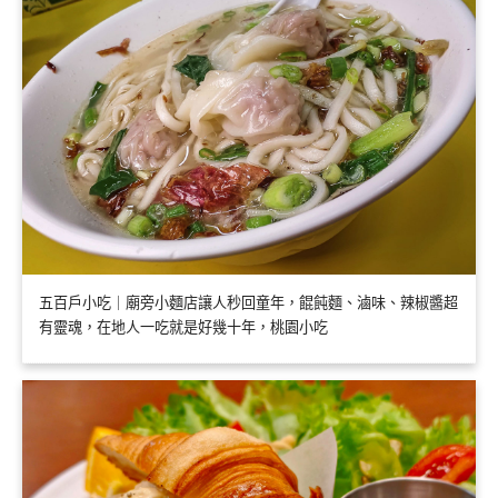
五百戶小吃｜廟旁小麵店讓人秒回童年，餛飩麵、滷味、辣椒醬超
有靈魂，在地人一吃就是好幾十年，桃園小吃