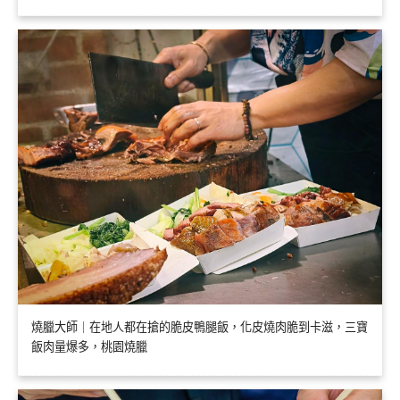
燒臘大師｜在地人都在搶的脆皮鴨腿飯，化皮燒肉脆到卡滋，三寶
飯肉量爆多，桃園燒臘