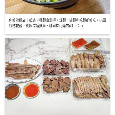
你好涼麵店｜超過30種麵食選擇，涼麵、湯麵和乾麵都好吃。桃園
好吃乾麵，桃園涼麵推薦，桃園眷村麵店(線上：1)