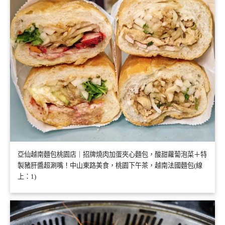
亞仙越南麵包桃園店｜招牌燒肉加蛋夾心麵包，酸甜蘿蔔泡菜＋特
製豬肝醬超涮嘴！中山東路美食，桃園下午茶，越南法國麵包(線
上：1)