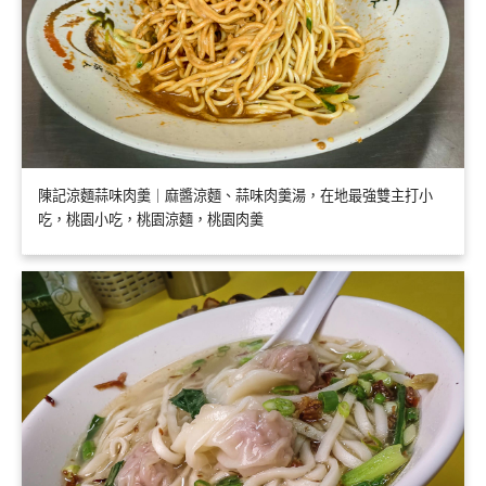
陳記涼麵蒜味肉羹｜麻醬涼麵、蒜味肉羹湯，在地最強雙主打小
吃，桃園小吃，桃園涼麵，桃園肉羹