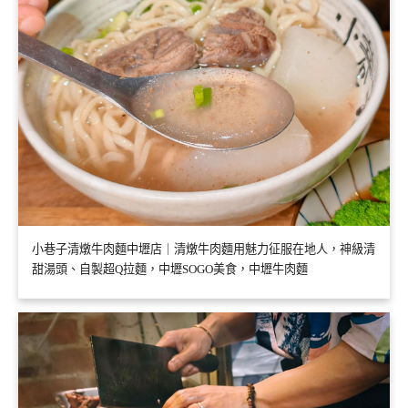
小巷子清燉牛肉麵中壢店｜清燉牛肉麵用魅力征服在地人，神級清
甜湯頭、自製超Q拉麵，中壢SOGO美食，中壢牛肉麵