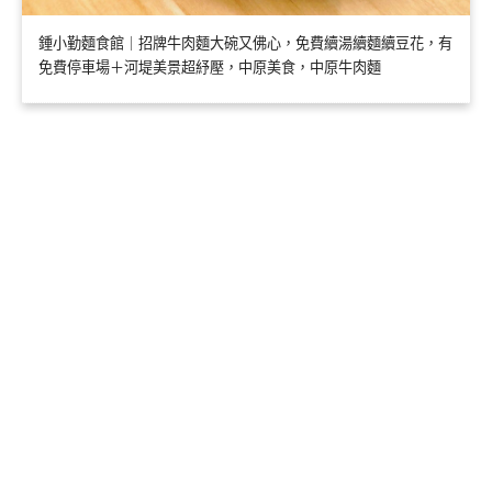
鍾小勤麵食館｜招牌牛肉麵大碗又佛心，免費續湯續麵續豆花，有
免費停車場＋河堤美景超紓壓，中原美食，中原牛肉麵