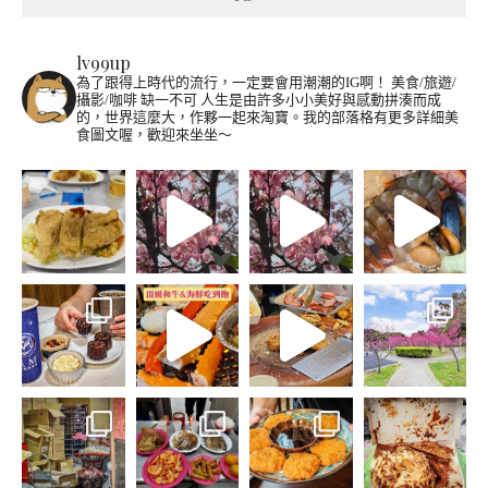
lv99up
為了跟得上時代的流行，一定要會用潮潮的IG啊！
美食/旅遊/
攝影/咖啡 缺一不可
人生是由許多小小美好與感動拼湊而成
的，世界這麼大，作夥一起來淘寶。我的部落格有更多詳細美
食圖文喔，歡迎來坐坐～