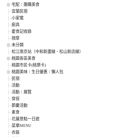
宅配︱團購美食
宜蘭民宿
小家電
廚具
愛食記收錄
按摩
未分類
松江南京站（中和新蘆線、松山新店線）
桃園各區美食
桃園市民卡(桃樂卡)
桃園美味︱生日優惠︱懶人包
民宿
活動
活動︱展覽
穿搭
節慶活動
素食
花蓮景點一日遊
菜單MENU
衣裝