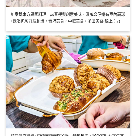
川泰錦東方異國料理｜諧音梗與創意美味，漫威公仔還有室內高球
+歡唱包廂好玩到爆，青埔美食，中壢美食，多國美食(線上：2)