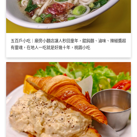
五百戶小吃｜廟旁小麵店讓人秒回童年，餛飩麵、滷味、辣椒醬超
有靈魂，在地人一吃就是好幾十年，桃園小吃