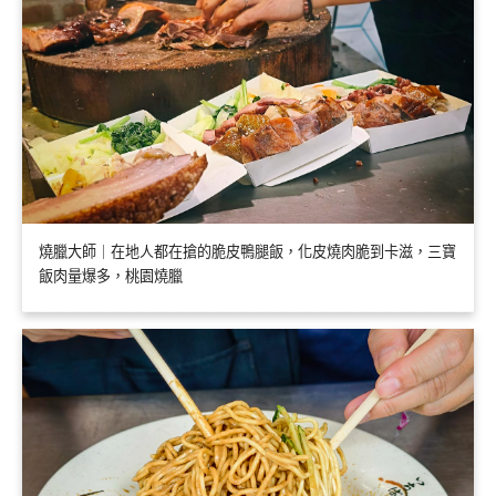
燒臘大師｜在地人都在搶的脆皮鴨腿飯，化皮燒肉脆到卡滋，三寶
飯肉量爆多，桃園燒臘