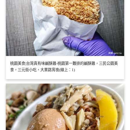
桃園美食|台灣真有味鹹酥雞-桃園第一難排的鹹酥雞，三民公園美
食，三元街小吃，大業路宵夜(線上：1)