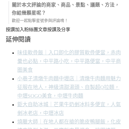
關於本文評論的商家、商品、景點、議題、方法，
你給幾顆星呢？
歡迎一起點擊星號參與評論唷！
按讚加入粉絲團
文章按讚及分享
延伸閱讀
味佳軟骨飯｜入口即化的膠質軟骨便當，赤肉
羹也必點，中平路小吃，中平路便當，中平商
圈美食
小巷子清燉牛肉麵中壢店｜清燉牛肉麵用魅力
征服在地人，神級清甜湯頭、自製超Q拉麵，
中壢SOGO美食，中壢牛肉麵
鉅大自助冰城｜芒果牛奶剉冰料多便宜，人氣
剉冰老店，中壢冰店
燒臘大師｜在地人都在搶的脆皮鴨腿飯，化皮