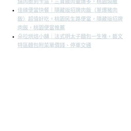
燒肉脆到卡滋，三寶飯肉量爆多，桃園燒臘
佳緣便當快餐｜隱藏版招牌肉飯（蔥爆豬肉
飯）超值好吃。桃園民生路便當，隱藏版招牌
肉飯，桃園便當推薦
朵拉烘焙小舖｜法式明太子麵包一生推，藝文
特區麵包附菜單價錢、停車交通