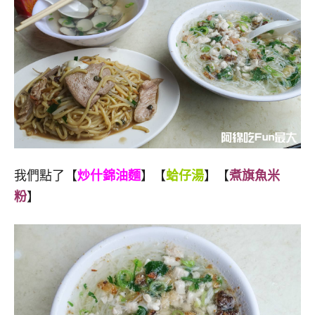
我們點了【
炒什錦油麵
】【
蛤仔湯
】【
煮旗魚米
粉
】