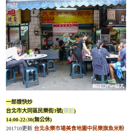
一郎嫂快炒
台北市大同區民樂街3號(
導航
)
14:00-22:30(無公休)
201710更新
台北永樂市場美食地圖中民樂旗魚米粉