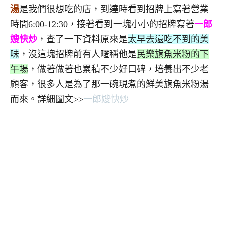
湯
是我們很想吃的店，到達時看到招牌上寫著營業
時間6:00-12:30，接著看到一塊小小的招牌寫著
一郎
嫂快炒
，查了一下資料原來是
太早去還吃不到的美
味
，沒這塊招牌前有人暱稱他是
民樂旗魚米粉的下
午場
，做著做著也累積不少好口碑，培養出不少老
顧客，很多人是為了那一碗現煮的鮮美旗魚米粉湯
而來。詳細圖文>>
一郎嫂快炒