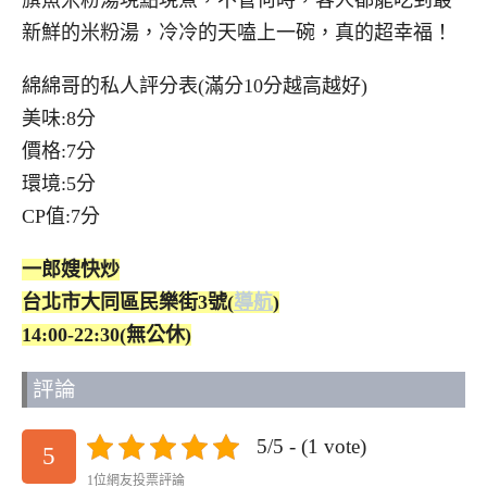
旗魚米粉湯現點現煮，不管何時，客人都能吃到最
新鮮的米粉湯，冷冷的天嗑上一碗，真的超幸福！
綿綿哥的私人評分表(滿分10分越高越好)
美味:8分
價格:7分
環境:5分
CP值:7分
一郎嫂快炒
台北市大同區民樂街3號(
導航
)
14:00-22:30(無公休)
評論
5/5 - (1 vote)
5
1位網友投票評論