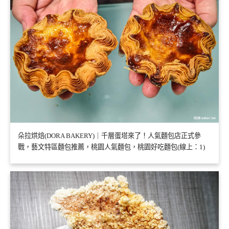
朵拉烘焙(DORA BAKERY)｜千層蛋塔來了！人氣麵包店正式參
戰，藝文特區麵包推薦，桃園人氣麵包，桃園好吃麵包(線上：1)