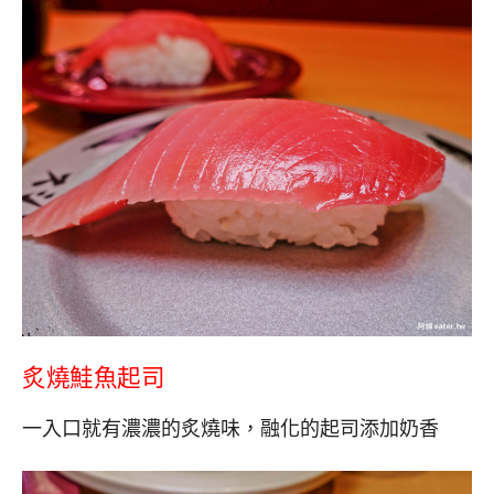
炙燒鮭魚起司
一入口就有濃濃的炙燒味，融化的起司添加奶香