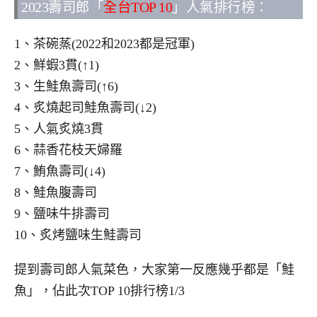
2023壽司郎「
全台TOP 10
」人氣排行榜：
1、茶碗蒸(2022和2023都是冠軍)
2、鮮蝦3貫(↑1)
3、生鮭魚壽司(↑6)
4、炙燒起司鮭魚壽司(↓2)
5、人氣炙燒3貫
6、蒜香花枝天婦羅
7、鮪魚壽司(↓4)
8、鮭魚腹壽司
9、鹽味牛排壽司
10、炙烤鹽味生鮭壽司
提到壽司郎人氣菜色，大家第一反應幾乎都是「鮭
魚」，佔此次TOP 10排行榜1/3