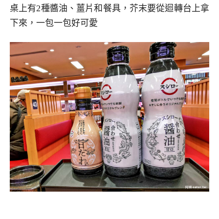
桌上有2種醬油、薑片和餐具，芥末要從迴轉台上拿
下來，一包一包好可愛