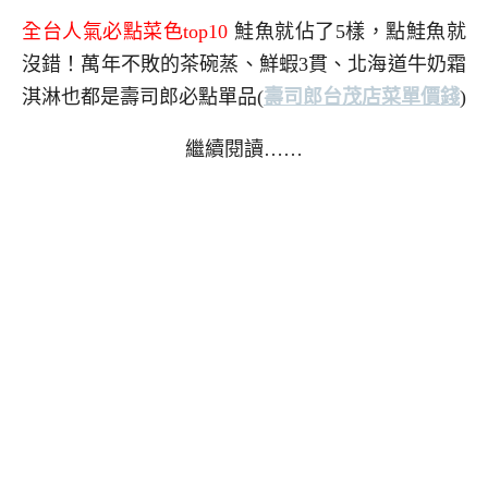
全台人氣必點菜色top10
鮭魚就佔了5樣，點鮭魚就
沒錯！萬年不敗的茶碗蒸、鮮蝦3貫、北海道牛奶霜
淇淋也都是壽司郎必點單品
(
壽司郎台茂店菜單價錢
)
繼續閱讀……