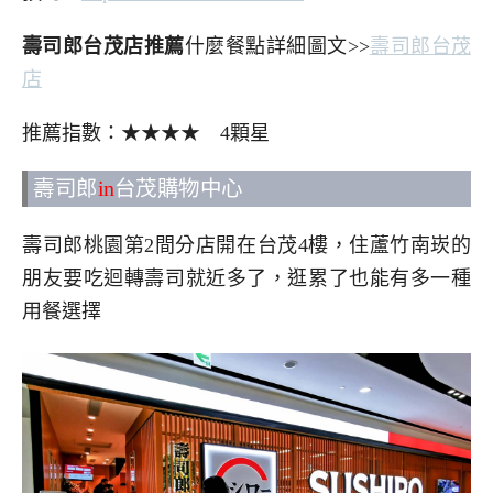
壽司郎台茂店推薦
什麼餐點詳細圖文>>
壽司郎台茂
店
推薦指數：★★★★ 4顆星
壽司郎
in
台茂購物中心
壽司郎桃園第2間分店開在台茂4樓，住蘆竹南崁的
朋友要吃迴轉壽司就近多了，逛累了也能有多一種
用餐選擇