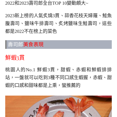
2022和2023壽司郎全台TOP 10變動頗大~
2023新上榜的人氣炙燒3貫、蒜香花枝天婦羅、鮭魚
腹壽司、鹽味牛排壽司、炙烤鹽味生鮭壽司，這些
都是2022不在榜上的菜色
壽司郎
美食表現
鮮蝦3貫
桃園人的No.1 鮮蝦3貫，甜蝦、赤蝦和鮮蝦排排
站，一盤就可以吃到3種不同口感生蝦握，赤蝦、甜
蝦的口感和甜味都是上乘，蠻推薦的