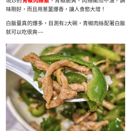
現炒的
青椒肉絲飯
，青椒脆爽，肉絲嫩而不油，調
味剛好，而且用蔥薑爆香，讓人食慾大增！
白飯量真的爆多，目測有2大碗，青椒肉絲配著白飯
就可以吃很爽~~