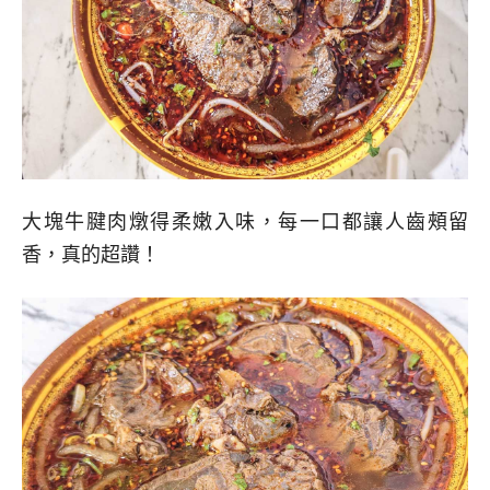
大塊牛腱肉燉得柔嫩入味，每一口都讓人齒頰留
香，真的超讚！