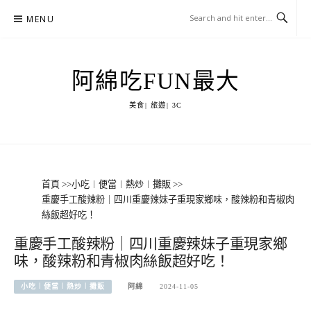
Skip
MENU
to
content
阿綿吃FUN最大
美食| 旅遊| 3C
首頁
>>
小吃︱便當︱熱炒︱攤販
>>
重慶手工酸辣粉｜四川重慶辣妹子重現家鄉味，酸辣粉和青椒肉
絲飯超好吃！
重慶手工酸辣粉｜四川重慶辣妹子重現家鄉
味，酸辣粉和青椒肉絲飯超好吃！
小吃︱便當︱熱炒︱攤販
阿綿
2024-11-05