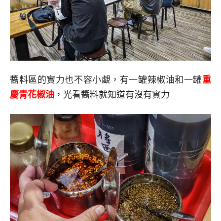
醬料區的實力也不容小覷，有一罐辣椒油和一罐
重
慶青花椒油
，光看醬料就知道有沒有實力