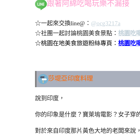
跟著阿綿吃喝玩樂不漏接
☆一起來交換line@：
@ocg3217a
☆社團一起討論桃園美食景點：
桃園吃
☆桃園在地美食旅遊粉絲專頁：
桃園吃
.
.
莎堤亞印度料理
說到印度，
你的印象是什麼？寶萊塢電影？女子穿
對於來自印度那片黃色大地的老闆來說