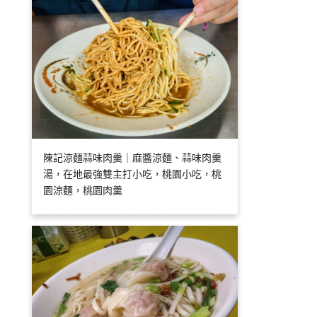
陳記涼麵蒜味肉羹｜麻醬涼麵、蒜味肉羹
湯，在地最強雙主打小吃，桃園小吃，桃
園涼麵，桃園肉羹