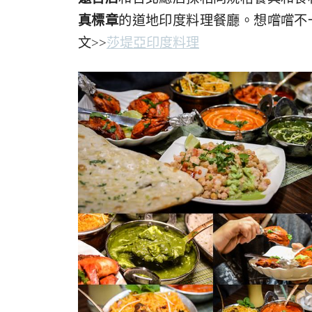
真標章
的道地印度料理餐廳。想嚐嚐不
文>>
莎堤亞印度料理