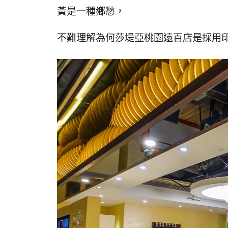
黃是一種鄉愁，
不難理解為何莎堤亞桃園遠百店是採用