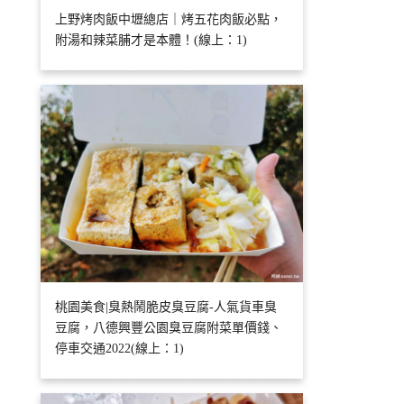
上野烤肉飯中壢總店｜烤五花肉飯必點，
附湯和辣菜脯才是本體！(線上：1)
桃園美食|臭熱鬧脆皮臭豆腐-人氣貨車臭
豆腐，八德興豐公園臭豆腐附菜單價錢、
停車交通2022(線上：1)