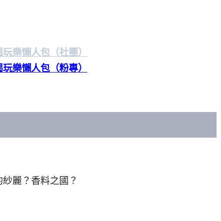
喝玩樂懶人包（社團）
喝玩樂懶人包（粉專）
的紗麗？香料之國？
，