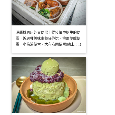
港龘桃園店外賣便當｜從疫情中誕生的便
當，近20種美味主餐任你選，桃園燒臘便
當，小檜溪便當，大有商圈便當(線上：1)