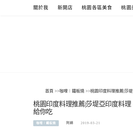
Skip
關於我
新開店
桃園各區美食
桃園
to
content
首頁
>>
咖哩︱鐵板燒
>>
桃園印度料理推薦|莎
桃園印度料理推薦|莎堤亞印度料理
給你吃
阿綿
2019-03-21
咖哩︱鐵板燒