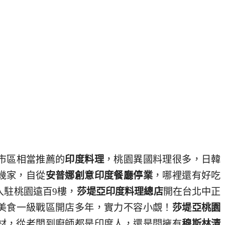
市區相當推薦的
印度料理
，桃園異國料理很多，日韓
幾家，自從
安普娜創意印度餐廳停業
，哪裡還有好吃
入駐桃園遠百9樓，
莎堤亞印度料理總店
開在台北中正
美食一級戰區開店多年，實力不容小覷！
莎堤亞桃園
材，從老闆到廚師都是印度人，還是間擁有
穆斯林清