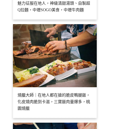
魅力征服在地人，神級清甜湯頭、自製超
Q拉麵，中壢SOGO美食，中壢牛肉麵
燒臘大師｜在地人都在搶的脆皮鴨腿飯，
化皮燒肉脆到卡滋，三寶飯肉量爆多，桃
園燒臘