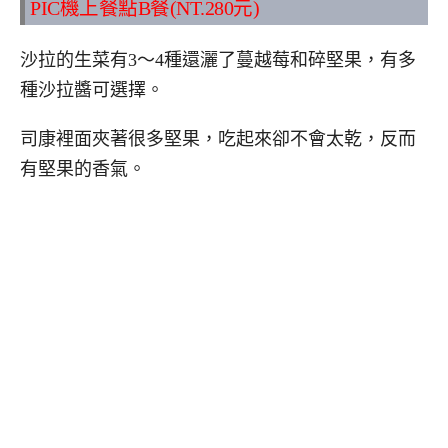
PIC機上餐點B餐(NT.280元)
沙拉的生菜有3～4種還灑了蔓越莓和碎堅果，有多
種沙拉醬可選擇。
司康裡面夾著很多堅果，吃起來卻不會太乾，反而
有堅果的香氣。