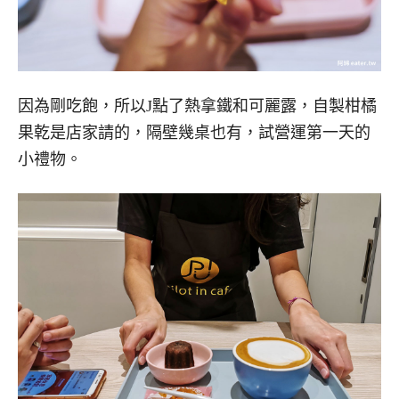
因為剛吃飽，所以J點了熱拿鐵和可麗露，自製柑橘
果乾是店家請的，隔壁幾桌也有，試營運第一天的
小禮物。