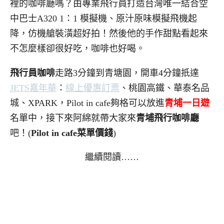
裡的咖啡廳嗎？由專業飛行員打造台灣唯一結合空
中巴士A320 1：1 模擬機、原汁原味模擬飛機起
降，仿機艙裝潢超好拍！然後他的手作甜點看起來
不怎麼樣卻很好吃，咖啡也好喝。
飛行員咖啡
走路3分鐘到青塘園，開車4分鐘扺達
JETS嘉年華
：
線上優惠訂票
、桃園高鐵、華泰名品
城、XPARK，Pilot in cafe夠格可以放進
青埔一日遊
名單中，接下來阿綿就帶大家來
青埔飛行咖啡廳
吧！(
Pilot in cafe
菜單價錢
)
繼續閱讀……