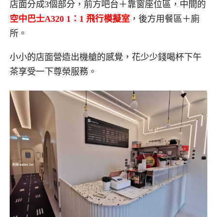
店面分成3個部分，前方吧台＋靠窗座位區，中間的
空中巴士A320 1：1 飛行模擬室
，後方用餐區＋廁
所。
小小的店面營造出機艙的感覺，花少少錢喝杯下午
茶享受一下尊榮服務。