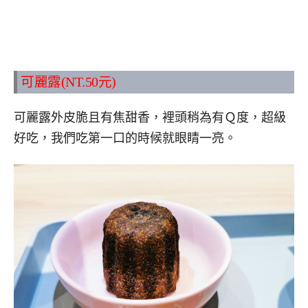
可麗露(NT.50元)
可麗露外皮脆且有焦甜香，裡頭稍為有Ｑ度，超級
好吃，我們吃第一口的時候就眼睛一亮。