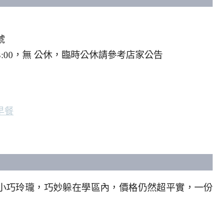
號
0–13:00，無 公休，臨時公休請參考店家公告
早餐
小巧玲瓏，巧妙躲在學區內，價格仍然超平實，一份