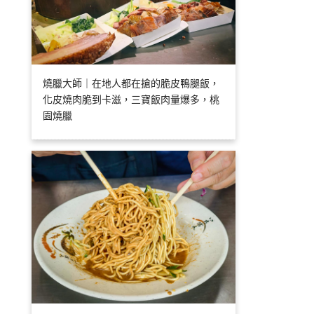
燒臘大師｜在地人都在搶的脆皮鴨腿飯，
化皮燒肉脆到卡滋，三寶飯肉量爆多，桃
園燒臘