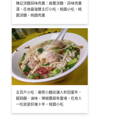
陳記涼麵蒜味肉羹｜麻醬涼麵、蒜味肉羹
湯，在地最強雙主打小吃，桃園小吃，桃
園涼麵，桃園肉羹
五百戶小吃｜廟旁小麵店讓人秒回童年，
餛飩麵、滷味、辣椒醬超有靈魂，在地人
一吃就是好幾十年，桃園小吃