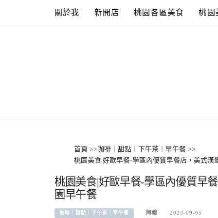
Skip
關於我
新開店
桃園各區美食
桃園
to
content
首頁
>>
咖啡︱甜點︱下午茶︱早午餐
>>
桃園美食|好歐早餐-學區內優質早餐店，美式
桃園美食|好歐早餐-學區內優質早
園早午餐
阿綿
2023-09-05
咖啡︱甜點︱下午茶︱早午餐