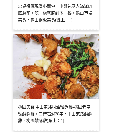
忠貞祖傳現做小籠包｜小籠包塞入滿滿肉
餡蔥花，吃一籠就飽到下一餐，龜山市場
美食，龜山銅板美食(線上：1)
桃園美食|中山東路脫油鹽酥雞-桃園老字
號鹹酥雞，口碑超過20年，中山東路鹹酥
雞，桃園鹹酥雞(線上：1)