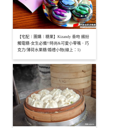
【宅配︱團購︱糖果】Kizandy 香吻 繽紛
觸電糖-女生必備!!時尚&可愛小零嘴．巧
克力/薄荷水果糖/婚禮小物(線上：1)