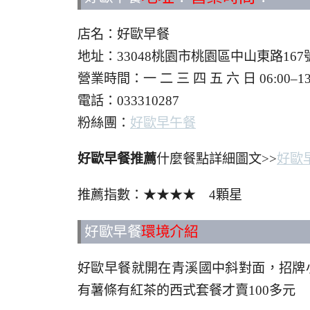
店名：好歐早餐
地址：33048桃園市桃園區中山東路167
營業時間：一 二 三 四 五 六 日 06:0
電話：033310287
粉絲團：
好歐早午餐
好歐早餐推薦
什麼餐點詳細圖文>>
好歐
推薦指數：★★★★ 4顆星
好歐早餐
環境介紹
好歐早餐就開在青溪國中斜對面，招牌
有薯條有紅茶的西式套餐才賣100多元