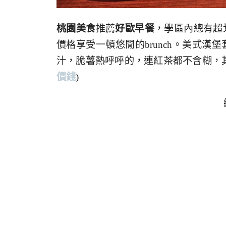
桃園美食
推薦
好歐早餐
，學區內總有超
價格享受一頓悠閒的brunch。美式
汁，脆薯熱呼呼的，連紅茶都不含糊，
價錢
)