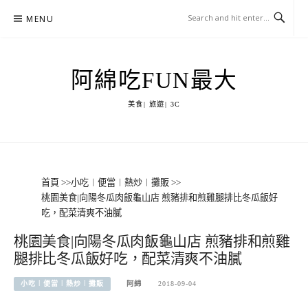
Skip
MENU
to
content
阿綿吃FUN最大
美食| 旅遊| 3C
首頁
>>
小吃︱便當︱熱炒︱攤販
>>
桃園美食|向陽冬瓜肉飯龜山店 煎豬排和煎雞腿排比冬瓜飯好
吃，配菜清爽不油膩
桃園美食|向陽冬瓜肉飯龜山店 煎豬排和煎雞
腿排比冬瓜飯好吃，配菜清爽不油膩
小吃︱便當︱熱炒︱攤販
阿綿
2018-09-04