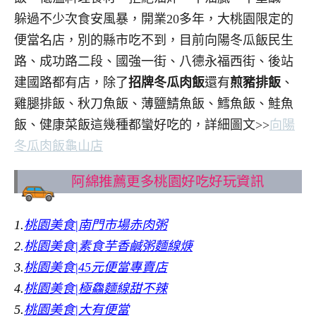
躲過不少次食安風暴，開業20多年，大桃園限定的
便當名店，別的縣市吃不到，目前向陽冬瓜飯民生
路、成功路二段、國強一街、八德永福西街、後站
建國路都有店，除了
招牌冬瓜肉飯
還有
煎豬排飯
、
雞腿排飯、秋刀魚飯、薄鹽鯖魚飯、鱈魚飯、鮭魚
飯、健康菜飯這幾種都蠻好吃的，詳細圖文>>
向陽
冬瓜肉飯龜山店
阿綿推薦更多桃園好吃好玩資訊
1.
桃園美食|南門市場赤肉粥
2
.
桃園美食|素食芋香鹹粥麵線焿
3.
桃園美食|45元便當專賣店
4.
桃園美食|極鱻麵線甜不辣
5.
桃園美食|大有便當