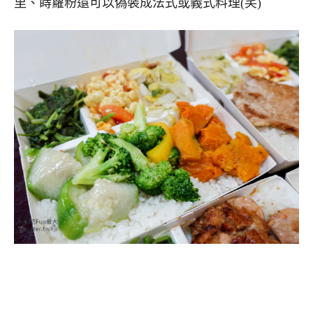
里、蒔蘿粉還可以偽裝成法式或義式料理(笑)