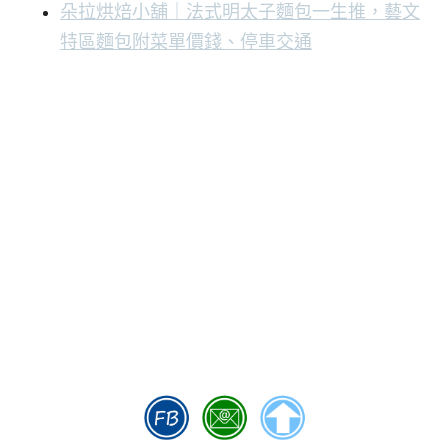
朵拉烘焙小舖｜法式明太子麵包一生推，藝文
特區麵包附菜單價錢、停車交通