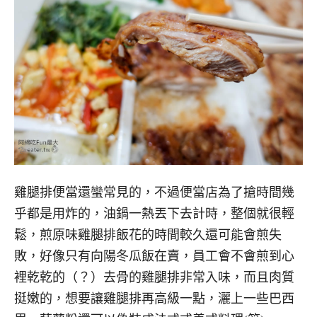
雞腿排便當還蠻常見的，不過便當店為了搶時間幾
乎都是用炸的，油鍋一熱丟下去計時，整個就很輕
鬆，煎原味雞腿排飯花的時間較久還可能會煎失
敗，好像只有向陽冬瓜飯在賣，員工會不會煎到心
裡乾乾的（？）去骨的雞腿排非常入味，而且肉質
挺嫩的，想要讓雞腿排再高級一點，灑上一些巴西