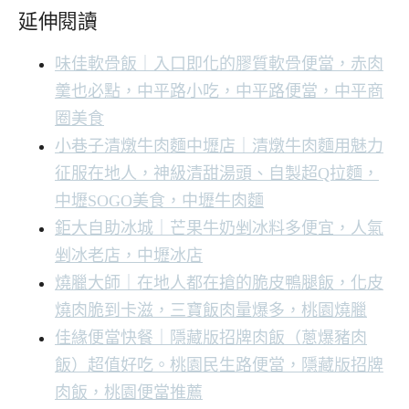
延伸閱讀
味佳軟骨飯｜入口即化的膠質軟骨便當，赤肉
羹也必點，中平路小吃，中平路便當，中平商
圈美食
小巷子清燉牛肉麵中壢店｜清燉牛肉麵用魅力
征服在地人，神級清甜湯頭、自製超Q拉麵，
中壢SOGO美食，中壢牛肉麵
鉅大自助冰城｜芒果牛奶剉冰料多便宜，人氣
剉冰老店，中壢冰店
燒臘大師｜在地人都在搶的脆皮鴨腿飯，化皮
燒肉脆到卡滋，三寶飯肉量爆多，桃園燒臘
佳緣便當快餐｜隱藏版招牌肉飯（蔥爆豬肉
飯）超值好吃。桃園民生路便當，隱藏版招牌
肉飯，桃園便當推薦