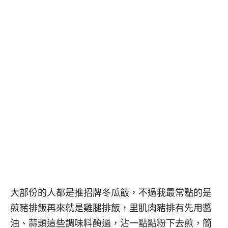
大部份的人都是推招牌冬瓜飯，不過我最常點的是
煎豬排飯再來就是雞腿排飯，里肌肉豬排有先用醬
油、蒜頭這些調味料醃過，沾一點點粉下去煎，簡