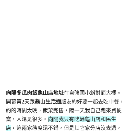
向陽冬瓜肉飯龜山店地址
在自強國小斜對面大樓。
開幕第2天跟
龜山生活通
版友約好要一起去吃中餐，
約的時間太晚，飯菜完售，隔一天我自己跑來買便
當，人還是很多。
向陽我只有吃過龜山店和民生
店
，這兩家態度還不錯，但是其它家分店沒去過，