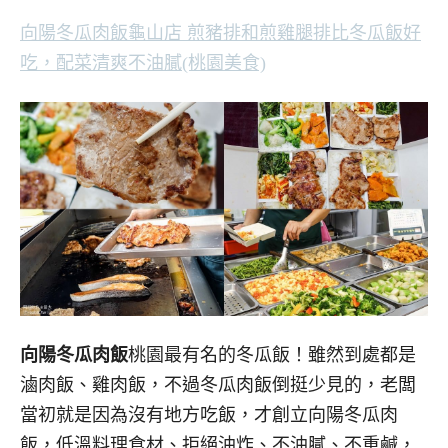
向陽冬瓜肉飯龜山店 煎豬排和煎雞腿排比冬瓜飯好
吃，配菜清爽不油膩(桃園美食)
向陽冬瓜肉飯
桃園最有名的冬瓜飯！雖然到處都是
滷肉飯、雞肉飯，不過冬瓜肉飯倒挺少見的，老闆
當初就是因為沒有地方吃飯，才創立向陽冬瓜肉
飯，低溫料理食材、拒絕油炸、不油膩、不重鹹，