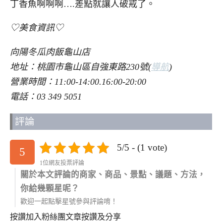
丁香魚啊啊啊….差點就讓人破戒了。
♡美食資訊♡
向陽冬瓜肉飯龜山店
地址：桃園市龜山區自強東路230號(
導航
)
營業時間：11:00-14:00.16:00-20:00
電話：03 349 5051
評論
5/5 - (1 vote)
5
1位網友投票評論
關於本文評論的商家、商品、景點、議題、方法，
你給幾顆星呢？
歡迎一起點擊星號參與評論唷！
按讚加入粉絲團
文章按讚及分享